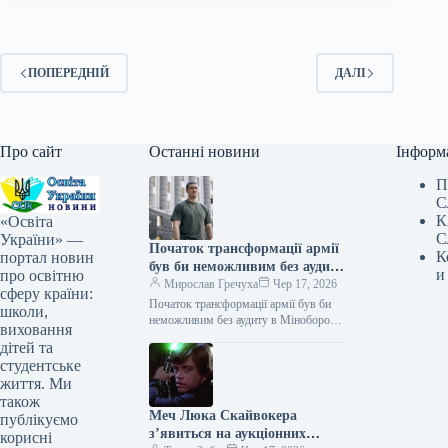
ПОПЕРЕДНІЙ
ДАЛІ
Про сайт
Останні новини
Інформ
П
С
К
«Освіта
С
України» —
Початок трансформації армії
К
портал новин
був би неможливим без аудиту
и
про освітню
в Міноборони – Федоров
Мирослав Гречуха
Чер 17, 2026
сферу країни:
Початок трансформації армії був би
школи,
неможливим без аудиту в Міноборони
виховання
– Федоров 16.06.2026 23:52
дітей та
Укрінформ Початок трансформації
студентське
української армії був…
життя. Ми
також
Меч Люка Скайвокера
публікуємо
з’явиться на аукціонних
корисні