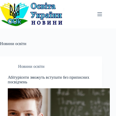
Перейти
до
вмісту
Новини освіти
Новини освіти
Абітурієнти зможуть вступати без приписних
посвідчень