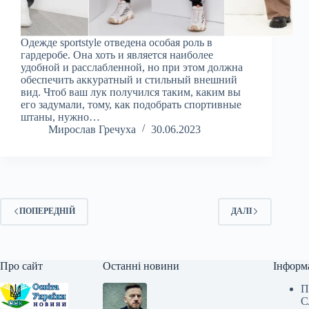
Одежде sportstyle отведена особая роль в
гардеробе. Она хоть и является наиболее
удобной и расслабленной, но при этом должна
обеспечить аккуратный и стильный внешний
вид. Чтоб ваш лук получился таким, каким вы
его задумали, тому, как подобрать спортивные
штаны, нужно…
Мирослав Гречуха
30.06.2023
ПОПЕРЕДНІЙ
ДАЛІ
Про сайт
Останні новини
Інформ
П
С