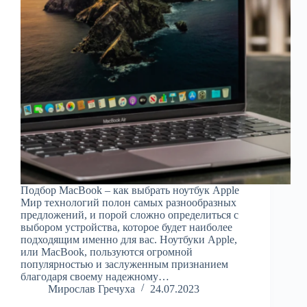
Подбор MacBook – как выбрать ноутбук Apple
Мир технологий полон самых разнообразных
предложений, и порой сложно определиться с
выбором устройства, которое будет наиболее
подходящим именно для вас. Ноутбуки Apple,
или MacBook, пользуются огромной
популярностью и заслуженным признанием
благодаря своему надежному…
Мирослав Гречуха
24.07.2023