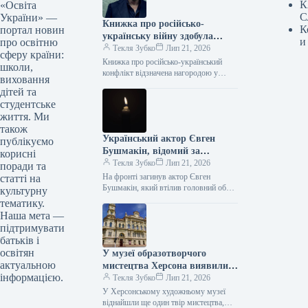
К
«Освіта
С
України» —
Книжка про російсько-
К
портал новин
українську війну здобула
и
про освітню
премію у Польщі
Текля Зубко
Лип 21, 2026
сферу країни:
Книжка про російсько-український
школи,
конфлікт відзначена нагородою у
виховання
Польщі 21.07.2026 18:47 Укрінформ
дітей та
Оповідання «Нуль» (Null) авторства
студентське
польського прозаїка Щепана Твардоха,
життя. Ми
що…
також
Український актор Євген
публікуємо
Бушмакін, відомий за
корисні
головною роллю у фільмі
Текля Зубко
Лип 21, 2026
поради та
«Герой мого часу», поліг на
На фронті загинув актор Євген
статті на
війні.
Бушмакін, який втілив головний образ
культурну
у кінокартині «Герой мого часу»
тематику.
21.07.2026 18:57 Укрінформ
Наша мета —
Український актор…
підтримувати
батьків і
освітян
У музеї образотворчого
актуальною
мистецтва Херсона виявили
інформацією.
ще один твір, який був
Текля Зубко
Лип 21, 2026
викрадений російськими
У Херсонському художньому музеї
загарбниками.
віднайшли ще один твір мистецтва,