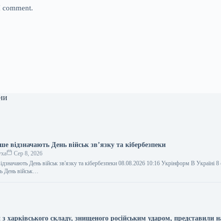
 I comment.
ни
ше відзначають День військ зв’язку та кібербезпеки
уха
Сер 8, 2026
ідзначають День військ зв'язку та кібербезпеки 08.08.2026 10:16 Укрінформ В Україні 8
ь День військ…
 з харківського складу, знищеного російським ударом, представили н