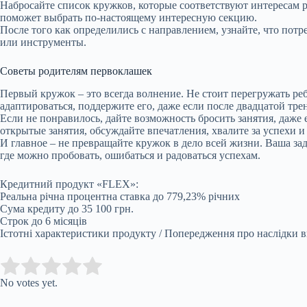
Набросайте список кружков, которые соответствуют интересам р
поможет выбрать по-настоящему интересную секцию.
После того как определились с направлением, узнайте, что потр
или инструменты.
Советы родителям первоклашек
Первый кружок – это всегда волнение. Не стоит перегружать реб
адаптироваться, поддержите его, даже если после двадцатой тре
Если не понравилось, дайте возможность бросить занятия, даже е
открытые занятия, обсуждайте впечатления, хвалите за успехи и
И главное – не превращайте кружок в дело всей жизни. Ваша зад
где можно пробовать, ошибаться и радоваться успехам.
Кредитний продукт «FLEX»:
Реальна річна процентна ставка до 779,23% річних
Сума кредиту до 35 100 грн.
Строк до 6 місяців
Істотні характеристики продукту / Попередження про наслідки вик
Submit Rating
Rate this item:
No votes yet.