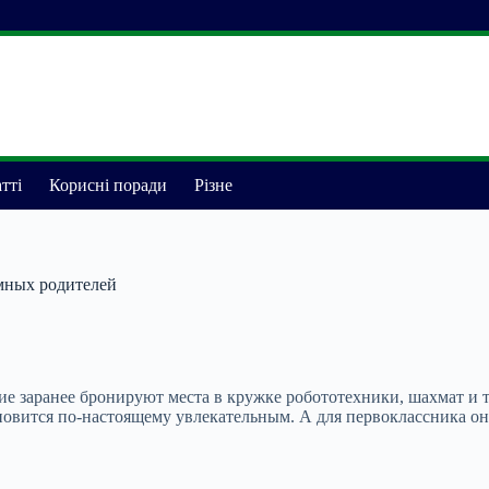
тті
Корисні поради
Різне
умных родителей
 заранее бронируют места в кружке робототехники, шахмат и тан
новится по-настоящему увлекательным. А для первоклассника он