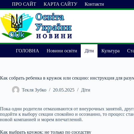
Перейти
ПРО САЙТ
КАРТА САЙТУ
Контакти
до
вмісту
ГОЛОВНА
Новини освіти
Діти
Культура
Ста
Как собрать ребенка в кружок или секцию: инструкция для раз
Текля Зубко
20.05.2025
Діти
Пока одни родители отмахиваются от внеурочных занятий, другие
подойти к выбору секции спокойно и осознанно, то процесс ста
новой компанией и морем впечатлений.
Как выбрать кружок: не только по соседству