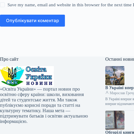
Save my name, email and website in this browser for the next time
Опублікувати коментар
Про сайт
Останні нови
В Україні впер
«Освіта України» — портал новин про
Мирослав Греч
освітню сферу країни: школи, виховання
В Україні вперше в
дітей та студентське життя. Ми також
вперше відзначают
публікуємо корисні поради та статті на
культурну тематику. Наша мета —
підтримувати батьків і освітян актуальною
інформацією.
Обгорілі книги