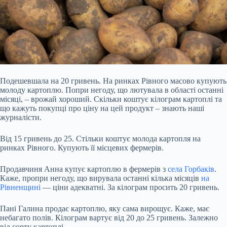
Подешевшала на 20 гривень. На ринках Рівного масово купують
молоду картоплю. Попри негоду, що лютувала в області останні
місяці, – врожай хороший. Скільки коштує кілограм картоплі та
що кажуть покупці про ціну на цей продукт – знають наші
журналісти.
Від 15 гривень до 25. Стільки коштує молода картопля на
ринках Рівного. Купують її місцевих фермерів.
Продавчиня Анна купує картоплю в фермерів з
села Горбаків
.
Каже, пропри негоду, що вирувала останні кілька місяців
на
Рівненщині
— ціни адекватні. За кілограм просить 20 гривень.
Пані Галина продає картоплю, яку сама вирощує. Каже, має
небагато полів. Кілограм вартує від 20 до 25 гривень. Залежно
від сорту картоплі.