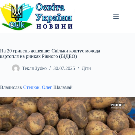
Перейти
до
вмісту
На 20 гривень дешевше: Скільки коштує молода
картопля на ринках Рівного (ВІДЕО)
Текля Зубко
30.07.2025
Діти
Владислав
Стецюк. Олег
Шаламай