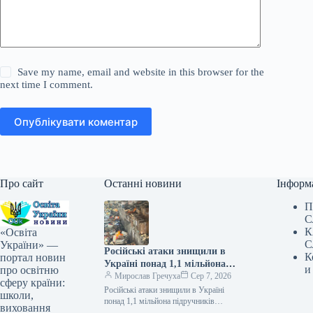
Save my name, email and website in this browser for the
next time I comment.
Опублікувати коментар
Про сайт
Останні новини
Інформ
П
С
К
«Освіта
С
України» —
Російські атаки знищили в
К
портал новин
Україні понад 1,1 мільйона
и
про освітню
підручників
Мирослав Гречуха
Сер 7, 2026
сферу країни:
Російські атаки знищили в Україні
школи,
понад 1,1 мільйона підручників
виховання
07.08.2026 19:50 Укрінформ Через