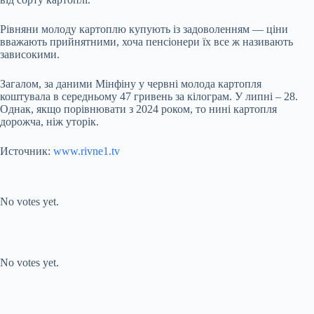
Рівняни молоду картоплю купують із задоволенням — ціни
вважають прийнятними, хоча пенсіонери їх все ж називають
зависокими.
Загалом, за даними Мінфіну у червні молода картопля
коштувала в середньому 47 гривень за кілограм. У липні – 28.
Однак, якщо порівнювати з 2024 роком, то нині картопля
дорожча, ніж уторік.
Источник:
www.rivne1.tv
Submit Rating
Rate this item:
No votes yet.
Submit Rating
Rate this item:
No votes yet.