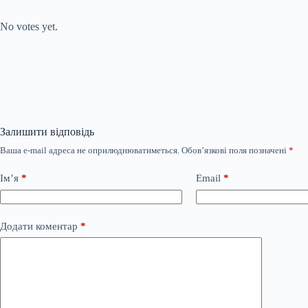
Submit Rating
Rate this item:
No votes yet.
Залишити відповідь
Ваша e-mail адреса не оприлюднюватиметься.
Обов’язкові поля позначені
*
Ім’я
*
Email
*
Додати коментар
*