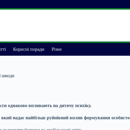
тті
Корисні поради
Різне
ї шкоди
ікти однаково впливають на дитячу психіку.
 який надає найбільш руйнівний вплив формування особистос
ся почуття безпеки та стабільності світу.