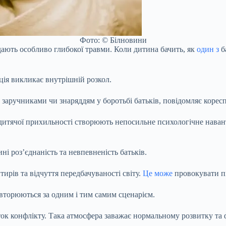
Фото: © Білновини
дають особливо глибокої травми. Коли дитина бачить, як
один з
б
ація викликає внутрішній розкол.
 заручниками чи знаряддям у боротьбі батьків, повідомляє корес
м дитячої прихильності створюють непосильне психологічне на
і роз’єднаність та невпевненість батьків.
тирів та відчуття передбачуваності світу.
Це може
провокувати пі
овторюються за одним і тим самим сценарієм.
иток конфлікту. Така атмосфера заважає нормальному розвитку та