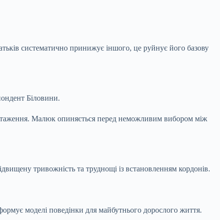
атьків систематично принижує іншого, це руйнує його базову
пондент Біловини.
вантаження. Малюк опиняється перед неможливим вибором між
двищену тривожність та труднощі із встановленням кордонів.
 формує моделі поведінки для майбутнього дорослого життя.