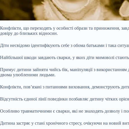
Конфлікти, що переходять у особисті образи та приниження, зав
довіру до близьких відносин.
Діти несвідомо ідентифікують себе з обома батьками і така ситу
Найбільшої шкоди завдають сварки, у яких діти мимоволі стають
Примус дитини зайняти чийсь бік, маніпуляції з використання
двома улюбленими людьми.
Конфлікти, пов’язані з питаннями виховання, демонструють дитин
Відсутність єдиної лінії поведінки позбавляє дитину чітких орієн
Особливо травматичними є сварки, які не знаходять дозволу і п
Дитина застряє у стані хронічного стресу, очікуючи на новий в