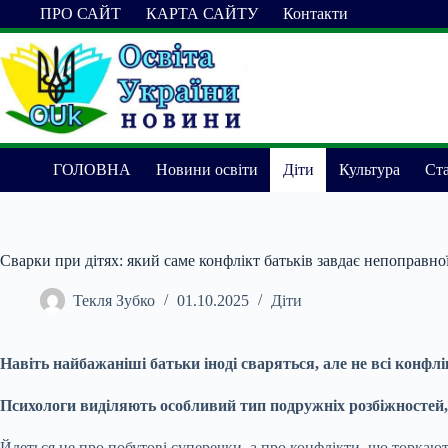
Перейти
ПРО САЙТ
КАРТА САЙТУ
Контакти
до
вмісту
ГОЛОВНА
Новини освіти
Діти
Культура
Ста
Сварки при дітях: який саме конфлікт батьків завдає непоправно
Текля Зубко
01.10.2025
Діти
Навіть найбажаніші батьки іноді сваряться, але не всі конфл
Психологи виділяють особливий тип подружніх розбіжностей,
Йдеться не про побутові суперечки, а про конфлікти, що торкають