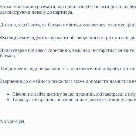
Батькам важливо розуміти, що повністю убезпечити дітей від бу
демонструючи повагу до партнера.
Дитина, яка бачить, як батьки вміють домовлятися, отримує цін
Фахівці рекомендують відкласти обговорення гострих питань до 
Якщо сварка почалася спонтанно, важливо постаратися знизити р
батьків.
Усвідомлення відповідальності за психологічний добробут дитин
Звернення до сімейного психолога може допомогти навчитися ве
Ніколи не лайте дитину за це: провини, які насправді є н
Тайм-аут не працює: психологи назвали ефективнішу альте
Submit Rating
Rate this item:
No votes yet.