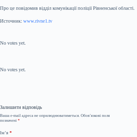
Про це повідомив відділ комунікації поліції Рівненської області.
Источник:
www.rivne1.tv
Submit Rating
Rate this item:
No votes yet.
Submit Rating
Rate this item:
No votes yet.
Залишити відповідь
Ваша e-mail адреса не оприлюднюватиметься.
Обов’язкові поля
позначені
*
Ім’я
*