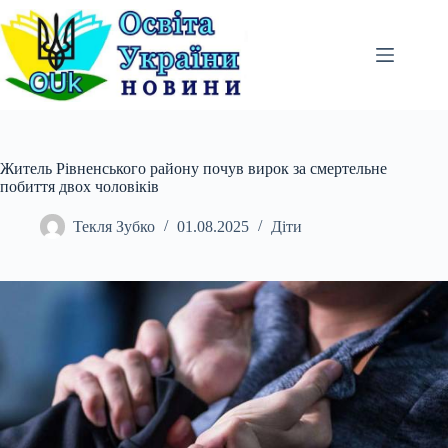
Перейти
до
вмісту
Житель Рівненського району почув вирок за смертельне
побиття двох чоловіків
Текля Зубко
01.08.2025
Діти