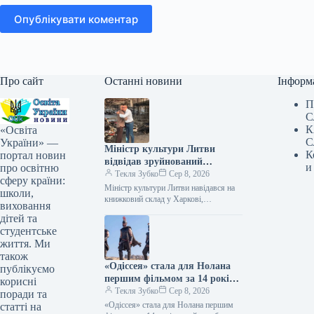
Опублікувати коментар
Про сайт
Останні новини
Інформ
П
С
К
«Освіта
С
України» —
Міністр культури Литви
К
портал новин
відвідав зруйнований
и
про освітню
російськими військами склад
Текля Зубко
Сер 8, 2026
сферу країни:
книг у Харкові
Міністр культури Литви навідався на
школи,
книжковий склад у Харкові,
виховання
зруйнований росіянами 08.08.2026
дітей та
17:12 Укрінформ Міністр культури
студентське
Литвис, пан Лукас Алсіс,…
життя. Ми
також
«Одіссея» стала для Нолана
публікуємо
першим фільмом за 14 років,
корисні
який зібрав понад 1 мільярд
Текля Зубко
Сер 8, 2026
поради та
доларів.
«Одіссея» стала для Нолана першим
статті на