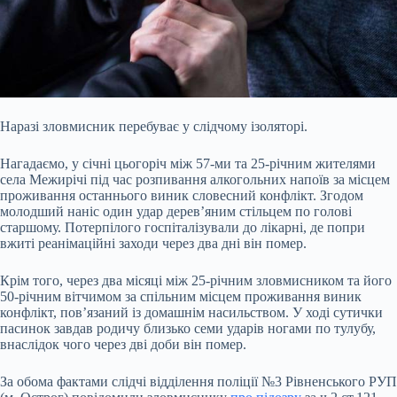
Наразі зловмисник перебуває у слідчому ізоляторі.
Нагадаємо, у січні цьогоріч між 57-ми та 25-річним жителями
села Межирічі під час розпивання алкогольних напоїв за місцем
проживання останнього виник словесний конфлікт. Згодом
молодший наніс один удар дерев’яним стільцем по голові
старшому. Потерпілого госпіталізували до лікарні, де попри
вжиті реанімаційні заходи через два дні він помер.
Крім того, через два місяці між 25-річним зловмисником та його
50-річним вітчимом за спільним місцем
проживання виник
конфлікт, пов’язаний із домашнім насильством. У ході сутички
пасинок завдав родичу близько семи ударів ногами по тулубу,
внаслідок чого через дві доби він помер.
За обома фактами слідчі відділення поліції №3 Рівненського РУП