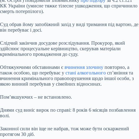
(м. Острог) повідомили зловмиснику
про підозру
за ч.2 ст.121
КК України (умисне тяжке тілесне ушкодження, що спричинило
смерть потерпілого).
Суд обрав йому запобіжний захід у виді тримання під вартою, де
він перебуває і досі.
Слідчий закінчив досудове розслідування. Прокурор, який
здійснює процесуальне керівництво, скерував матеріали
кримінального провадження до суду.
Обтяжуючими обставинами є
вчинення злочину
повторно, а
також особою, що перебуває у
стані алкогольного
сп’яніння та
вчинення кримінального правопорушення щодо іншої особи, з
якою винний перебував у сімейних відносинах.
Пом’якшуючих – не встановлено.
Днями суд виніс вирок по справі: 8 років 6 місяців позбавлення
волі.
Законної сили він іще не набрав, тож може бути оскаржений
протягом 30 діб.