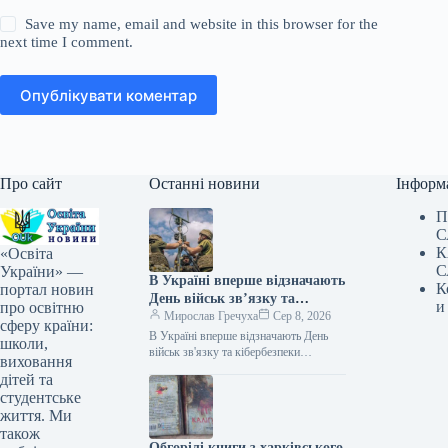
Save my name, email and website in this browser for the
next time I comment.
Опублікувати коментар
Про сайт
Останні новини
Інформ
П
С
К
«Освіта
С
України» —
В Україні вперше відзначають
К
портал новин
День військ зв’язку та
и
про освітню
кібербезпеки
Мирослав Гречуха
Сер 8, 2026
сферу країни:
В Україні вперше відзначають День
школи,
військ зв'язку та кібербезпеки
виховання
08.08.2026 10:16 Укрінформ В Україні
дітей та
8 серпня вперше відзначають День
студентське
військ…
життя. Ми
також
Обгорілі книги з харківського