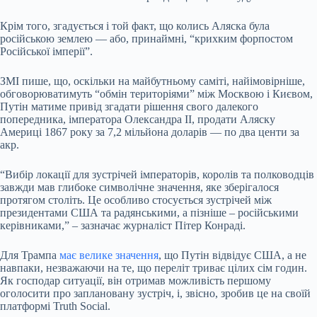
Крім того, згадується і той факт, що колись Аляска була
російською землею — або, принаймні, “крихким форпостом
Російської імперії”.
ЗМІ пише, що, оскільки на майбутньому саміті, найімовірніше,
обговорюватимуть “обмін територіями” між Москвою і Києвом,
Путін матиме привід згадати рішення свого далекого
попередника, імператора Олександра II, продати Аляску
Америці 1867 року за 7,2 мільйона доларів — по два центи за
акр.
“Вибір локації для зустрічей імператорів, королів та полководців
завжди мав глибоке символічне значення, яке зберігалося
протягом століть. Це особливо стосується зустрічей між
президентами США та радянськими, а пізніше – російськими
керівниками,” – зазначає журналіст Пітер Конраді.
Для Трампа
має велике значення
, що Путін відвідує США, а не
навпаки, незважаючи на те, що переліт триває цілих сім годин.
Як господар ситуації, він отримав можливість першому
оголосити про заплановану зустріч, і, звісно, зробив це на своїй
платформі Truth Social.