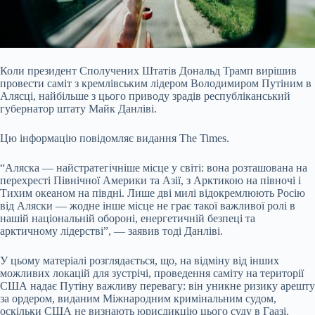
Коли президент Сполучених Штатів Дональд Трамп вирішив
провести саміт з кремлівським лідером Володимиром Путіним в
Алясці, найбільше з цього приводу зрадів республіканський
губернатор штату Майк Данліві.
Цю інформацію повідомляє видання The Times.
“Аляска — найстратегічніше місце у світі: вона розташована на
перехресті Північної Америки та Азії, з Арктикою на півночі і
Тихим океаном на півдні. Лише дві милі відокремлюють Росію
від Аляски — жодне інше місце не грає такої важливої ролі в
нашій
національній обороні, енергетичній безпеці та
арктичному лідерстві”, — заявив тоді Данліві.
У цьому матеріалі розглядається, що, на відміну від інших
можливих локацій для зустрічі, проведення саміту на території
США надає Путіну важливу перевагу: він уникне ризику арешту
за ордером, виданим Міжнародним кримінальним судом,
оскільки США не визнають юрисдикцію цього суду в Гаазі.