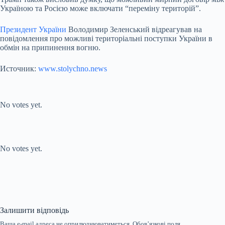
Україною та Росією може включати “переміну територій”.
Президент України
Володимир Зеленський відреагував на
повідомлення про можливі територіальні поступки України в
обмін на припинення вогню.
Источник:
www.stolychno.news
Submit Rating
Rate this item:
No votes yet.
Submit Rating
Rate this item:
No votes yet.
Залишити відповідь
Ваша e-mail адреса не оприлюднюватиметься.
Обов’язкові поля