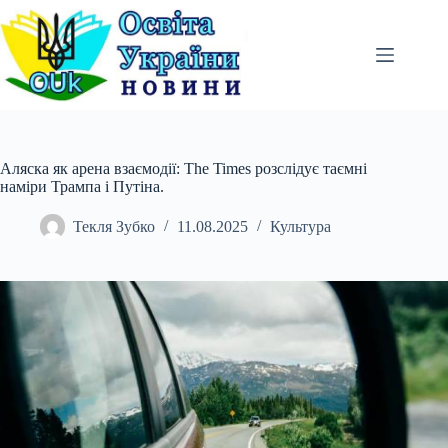
Перейти
до
вмісту
Аляска як арена взаємодії: The Times розслідує таємні
наміри Трампа і Путіна.
Текля Зубко
11.08.2025
Культура