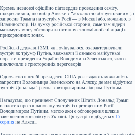
Кремль невдовзі офіційно підтвердив проведення саміту,
підкресливши, що вибір Аляски є “абсолютно обґрунтованим”, і
запросив Трампа на зустріч у Росії — в Москві або, можливо, в
Владивостоці. На думку російської сторони, саме там лідери
матимуть змогу обговорити питання економічної співпраці в
прикордонних зонах.
Російські державні ЗМІ, як і очікувалося, охарактеризували
зустріч як тріумф Путіна, вважаючи її ознакою майбутньої
поразки президента України Володимира Зеленського, якого
виключили з тристоронніх переговорів.
Одночасно в штабі президента США розглядають можливість
запросити Володимира Зеленського на Аляску, де має відбутися
зустріч Дональда Трампа з авторитарним лідером Путіним.
Нагадуємо, що президент Сполучених Штатів Дональд Трамп
оголосив про заплановану зустріч із президентом Росії
Володимиром Путіним, метою якої є обговорення шляхів
завершення конфлікту в Україні. Ця зустріч відбудеться
15
серпня
на Алясці.
Трамп також висловив думку, що можливий мирний договір між