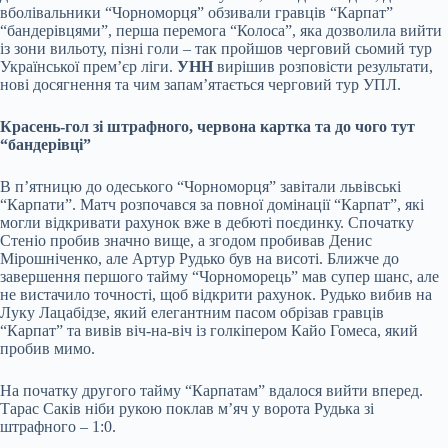
вболівальники “Чорноморця” обзивали гравців “Карпат”
“бандерівцями”, перша перемога “Колоса”, яка дозволила вийти
із
зони вильоту, пізні голи – так пройшов черговий сьомий тур
Української прем’єр ліги.
УНН
вирішив розповісти результати,
нові досягнення та чим запам’ятається черговий тур УПЛ.
Красень-гол зі штрафного, червона картка та до чого тут
“бандерівці”
В п’ятницю до одеського “Чорноморця” завітали львівські
“Карпати”. Матч розпочався за повної домінації “Карпат”, які
могли відкривати рахунок вже в дебюті поєдинку. Спочатку
Стеніо пробив значно вище, а згодом пробивав Денис
Мірошніченко, але Артур Рудько був на висоті. Ближче до
завершення першого тайму “Чорноморець” мав супер шанс, але
не вистачило точності, щоб відкрити рахунок. Рудько вибив на
Луку Лацабідзе, який елегантним пасом обрізав гравців
“Карпат” та вивів віч-на-віч із голкіпером Кайо Гомеса, який
пробив мимо.
На початку другого тайму “Карпатам” вдалося вийти вперед.
Тарас Саків ніби рукою поклав м’яч у ворота Рудька зі
штрафного – 1:0.