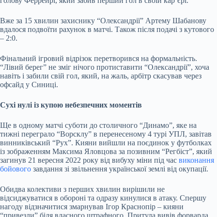
голову Феррейрі, який забив перший гол в своїй кар’єрі.
Вже за 15 хвилин захиснику “Олександрії” Артему Шабанову
вдалося подвоїти рахунок в матчі. Також після подачі з кутового
– 2:0.
Фінальний ігровий відрізок перетворився на формальність.
“Лівий берег” не зміг нічого протиставити “Олександрії”, хоча
навіть і забили свій гол, який, на жаль, арбітр скасував через
офсайд у Синиці.
Сухі нулі із купою небезпечних моментів
Ще в одному матчі суботи до столичного “Динамо”, яке на
тижні переграло “Ворсклу” в перенесеному 4 турі УПЛ, завітав
винниківський “Рух”. Кияни вийшли на поєдинок у футболках
із зображенням Максима Яловцова за позивним “Регбіст”, який
загинув 21 вересня 2022 року від вибуху міни під час
виконання
бойового
завдання зі звільнення української землі від окупації.
Обидва колективи з перших хвилин вирішили не
відсиджуватися в обороні та одразу кинулися в атаку. Спершу
нагоду відзначитися змарнував Ігор Краснопір – кияни
“привезли” біля власного штрафного, Притула вивів форварда