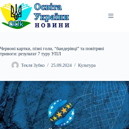
Перейти
до
вмісту
Червоні картки, пізні голи, “бандерівці” та повітряні
тривоги: результат 7 туру УПЛ
Текля Зубко
25.09.2024
Культура