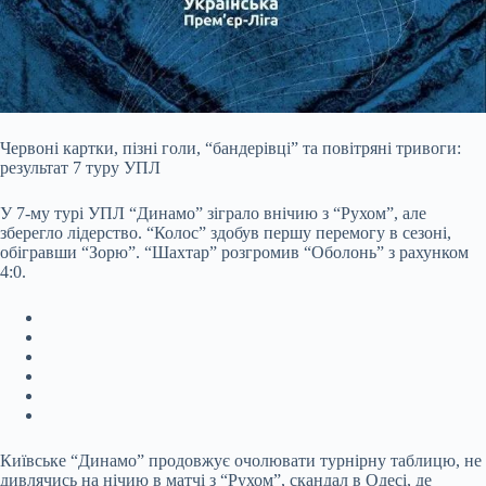
Червоні картки, пізні голи, “бандерівці” та повітряні тривоги:
результат 7 туру УПЛ
У 7-му турі УПЛ “Динамо” зіграло внічию з “Рухом”, але
зберегло лідерство. “Колос” здобув першу перемогу в сезоні,
обігравши “Зорю”. “Шахтар” розгромив “Оболонь” з рахунком
4:0.
Київське “Динамо” продовжує очолювати турнірну таблицю, не
дивлячись на нічию в матчі з “Рухом”, скандал в Одесі, де