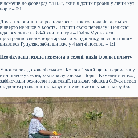
відскочив до форварда “ЛНЗ”, який в дотик пробив у лівий кут
воріт – 0:1.
Друга половини гри розпочалась з атак господарів, але м’яч
відверто не йшов у ворота. Втілити свою перевагу “Поліссю”
вдалося лише на 88-й хвилині гри – Еміль Мустафаєв
прострелив вздовж воротарського майданчику, де спритнішим
виявився Гуцуляк, забивши вже у 4 матчі поспіль – 1:1.
Неочікувана перша перемога в сезоні, вихід із зони вильоту
У понеділок до ковалівського “Колоса”, який ще не перемагав у
нинішньому сезоні, завітала луганська “Зоря”. Кумедний епізод
зафіксували режисери трансляції, на якому місцева бабуся перед
стадіоном різала дині та кавуни, незвертаючи уваги на футбол.