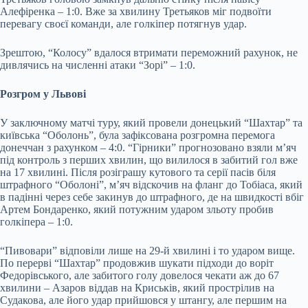
Алефіренка – 1:0. Вже за хвилину Третьяков міг подвоїти
перевагу своєї команди, але голкіпер потягнув удар.
Зрештою, “Колосу” вдалося втримати переможний рахунок, не
дивлячись на численні атаки “Зорі” – 1:0.
Розгром у Львові
У заключному матчі туру, який провели донецький “Шахтар” та
київська “Оболонь”, була зафіксована розгромна перемога
донеччан з рахунком – 4:0. “Гірники” прогнозовано взяли м’яч
під контроль з перших хвилин, що вилилося в забитий гол вже
на 17 хвилині. Після розіграшу кутового та серії пасів біля
штрафного “Оболоні”, м’яч відскочив на фланг до Тобіаса, який
в падінні через себе закинув до штрафного, де на швидкості вбіг
Артем Бондаренко, який потужним ударом зльоту пробив
голкіпера – 1:0.
“Пивовари” відповіли лише на 29-й хвилині і то ударом вище.
По перерві “Шахтар” продовжив шукати підходи до воріт
Федорівського, але забитого голу довелося чекати аж до 67
хвилини – Азаров віддав на Криськів, який прострілив на
Судакова, але його удар прийшовся у штангу, але першим на