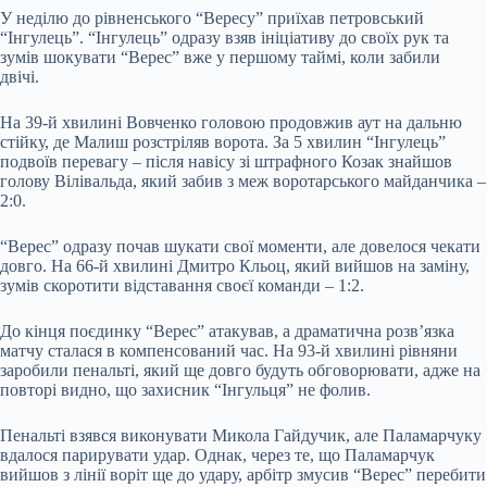
У неділю до рівненського “Вересу” приїхав петровський
“Інгулець”. “Інгулець” одразу взяв ініціативу до своїх рук та
зумів шокувати “Верес” вже у першому таймі, коли забили
двічі.
На 39-й хвилині Вовченко головою продовжив аут на дальню
стійку, де Малиш розстріляв ворота. За 5 хвилин “Інгулець”
подвоїв перевагу – після навісу зі штрафного Козак знайшов
голову Вілівальда, який забив з меж воротарського майданчика –
2:0.
“Верес” одразу почав шукати свої моменти, але довелося чекати
довго. На 66-й хвилині Дмитро Кльоц, який вийшов на заміну,
зумів скоротити відставання своєї команди – 1:2.
До кінця поєдинку “Верес” атакував, а драматична розв’язка
матчу сталася в компенсований час. На 93-й хвилині рівняни
заробили пенальті, який ще довго будуть обговорювати, адже на
повторі видно, що захисник “Інгульця” не фолив.
Пенальті взявся виконувати Микола Гайдучик, але Паламарчуку
вдалося парирувати удар. Однак, через те, що Паламарчук
вийшов з лінії воріт ще до удару, арбітр змусив “Верес” перебити