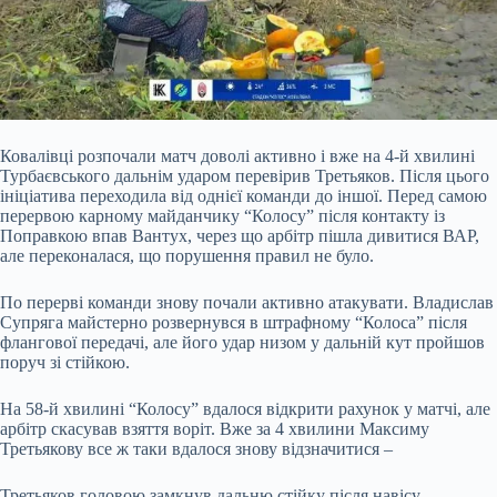
Ковалівці розпочали матч доволі активно і вже на 4-й хвилині
Турбаєвського дальнім ударом перевірив Третьяков. Після цього
ініціатива переходила від однієї команди до іншої. Перед самою
перервою карному майданчику “Колосу” після контакту із
Поправкою впав Вантух, через що арбітр пішла дивитися ВАР,
але переконалася, що порушення правил не було.
По перерві команди знову почали активно атакувати. Владислав
Супряга майстерно розвернувся в штрафному “Колоса” після
флангової передачі, але його удар низом у дальній кут пройшов
поруч зі стійкою.
На 58-й хвилині “Колосу” вдалося відкрити рахунок у матчі, але
арбітр скасував взяття воріт. Вже за 4 хвилини Максиму
Третьякову все ж таки вдалося знову відзначитися –
Третьяков головою замкнув дальню стійку після навісу