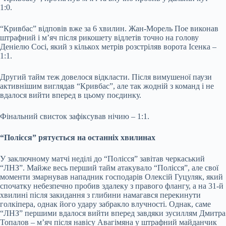
1:0.
“Кривбас” відповів вже за 6 хвилин. Жан-Морель Пое виконав
штрафний і м’яч після рикошету відлетів точно на голову
Деніелю Сосі, який з кількох метрів розстріляв ворота Ісенка –
1:1.
Другий тайм теж довелося відкласти. Після вимушеної паузи
активнішим виглядав “Кривбас”, але так жодній з команд і не
вдалося вийти вперед в цьому поєдинку.
Фінальний свисток зафіксував нічию – 1:1.
“Полісся” рятується на останніх хвилинах
У заключному матчі неділі до “Полісся” завітав черкаський
“ЛНЗ”. Майже весь перший тайм атакувало “Полісся”, але свої
моменти змарнував нападник господарів Олексій Гуцуляк, який
спочатку небезпечно пробив здалеку з правого флангу, а на 31-й
хвилині після закидання з глибини намагався перекинути
голкіпера, однак його удару забракло влучності. Однак, саме
“ЛНЗ” першими вдалося вийти вперед завдяки зусиллям Дмитра
Топалов – м’яч після навісу Авагімяна у штрафний майданчик