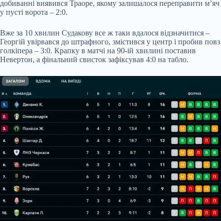
добиванні виявився Траоре, якому залишалося переправити м’яч
у пусті ворота – 2:0.
Вже за 10 хвилин Судакову все ж таки вдалося відзначитися –
Георгій увірвався до штрафного, змістився у центр і пробив повз
голкіпера – 3:0. Крапку в матчі на 90-ій хвилині поставив
Невертон, а фінальний свисток зафіксував 4:0 на табло.