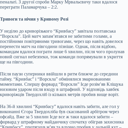
пенальті. З другої спроби Марку Мрвальєвичу таки вдалося
переграти Паламарчука – 2:2.
Тривоги та нічия у Кривому Розі
У неділю до криворізького “Кривбасу” завітала полтавська
“Ворскла”. Цей матч запам’ятався не забитими голами, а
постійними повітряними тривогами, через що навіть довелося
перенести матч на півгодини пізніше. Однак, після відбою,
командам вдалося пограти лише 6 хвилин, після чого пролунав
новий сигнал небезпеки, тож команди попрямували в укриття
ще на півгодини.
Після паузи суперники ввійшли в ритм ближче до середини
тайму. “Кривбас” і “Ворскла” обмінялися змарнованими
моментами. Спершу форвард “Ворскли” Ієде розім’яв Кліщука
низовим ударом після входу в штрафний. У відповідь хавбек
криворіжців Твердохліб із кількох метрів пробив вище воріт.
На 36-й хвилині “Кривбасу” вдалося навіть забити, але гол у
виконанні Єгора Твердохліба був скасований арбітром через
офсайд. Вже за 5 хвилин Ієде все ж таки вдалося забити –
форвард у штрафному майданчику спочатку обіграв захисника
“Кривбасу”, протягнув м’яч та влучно пробив у дальній кут –