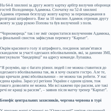
На 64-й хвилині за другу жовту картку арбітр вилучив оборонця
гостей Володимира Адамюка. Спочатку на 52-й хвилині
Адамюк отримав безглузду жовту картку за перешкоджання в
розіграші штрафного. Вже за 10 хвилин Адамюк отримав другу
жовту за удар рукою Попова та був вилучений з поля.
“Чорноморець” так і не зміг скористатися вилученням Адамюка,
а фінальний свисток зафіксував перемогу “Карпат”.
Окрім красивого голу зі штрафного, поєдинок запам’ятався
скандалом за участі одеських вболівальників, які, за даними ЗМІ,
вигукували “бандерівці” на адресу команди Лупашка.
“Я розумію, що є багато різних людей і не можна ставитися до
одеського вболівальника так, як я хочу сказати гостро. Але те,
що кричали деякі вболівальники – не можна так робити. У нас
єдина країна. Зараз усі регіони України є одним цілим, тож
такого дозволяти не можна. Ми всі кажемо про расизм, але такі
речі не кращі за расизм”, – заявив після матчу тренер “Карпат”.
Бенефіс центральних захисників, чергова червона в турі
У другому матчі п’ятниці до “Олександрії” завітав столичний