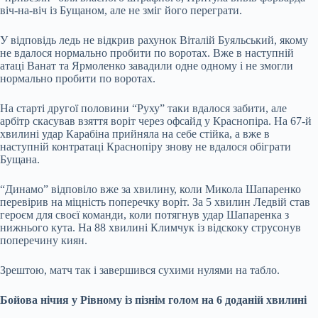
віч-на-віч із Бущаном, але не зміг його переграти.
У відповідь ледь не відкрив рахунок Віталій Буяльський, якому
не вдалося нормально пробити по воротах. Вже в наступній
атаці Ванат та Ярмоленко завадили одне одному і не змогли
нормально пробити по воротах.
На старті другої половини “Руху” таки вдалося забити, але
арбітр скасував взяття воріт через офсайд у Краснопіра. На 67-й
хвилині удар Карабіна прийняла на себе стійка, а вже в
наступній контратаці Краснопіру знову не вдалося обіграти
Бущана.
“Динамо” відповіло вже за хвилину, коли Микола Шапаренко
перевірив на міцність поперечку воріт. За 5 хвилин Ледвій став
героєм для своєї команди, коли потягнув удар Шапаренка з
нижнього кута. На 88 хвилині Климчук із відскоку струсонув
поперечину киян.
Зрештою, матч так і завершився сухими нулями на табло.
Бойова нічия у Рівному із пізнім голом на 6 доданій хвилині