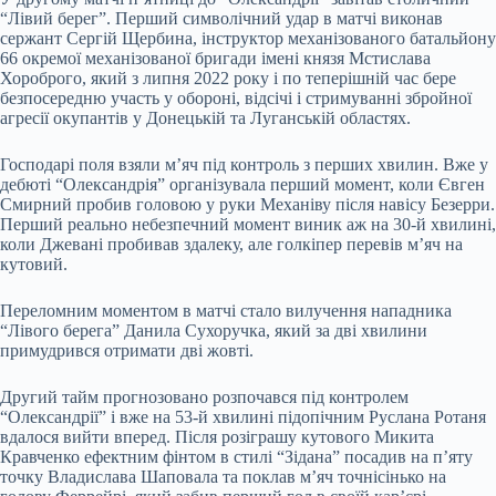
“Лівий берег”. Перший символічний удар в матчі виконав
сержант Сергій Щербина, інструктор механізованого батальйону
66 окремої механізованої бригади імені князя Мстислава
Хороброго, який з липня 2022 року і по теперішній час бере
безпосередню участь у обороні, відсічі і стримуванні збройної
агресії окупантів у Донецькій та Луганській областях.
Господарі поля взяли м’яч під контроль з перших хвилин. Вже у
дебюті “Олександрія” організувала перший момент, коли Євген
Смирний пробив головою у руки Механіву після навісу Безерри.
Перший реально небезпечний момент виник аж на 30-й хвилині,
коли Джевані пробивав здалеку, але голкіпер перевів м’яч на
кутовий.
Переломним моментом в матчі стало вилучення нападника
“Лівого берега” Данила Сухоручка, який за дві хвилини
примудрився отримати дві жовті.
Другий тайм прогнозовано розпочався під контролем
“Олександрії” і вже на 53-й хвилині підопічним Руслана Ротаня
вдалося вийти вперед. Після розіграшу кутового Микита
Кравченко ефектним фінтом в стилі “Зідана” посадив на п’яту
точку Владислава Шаповала та поклав м’яч точнісінько на