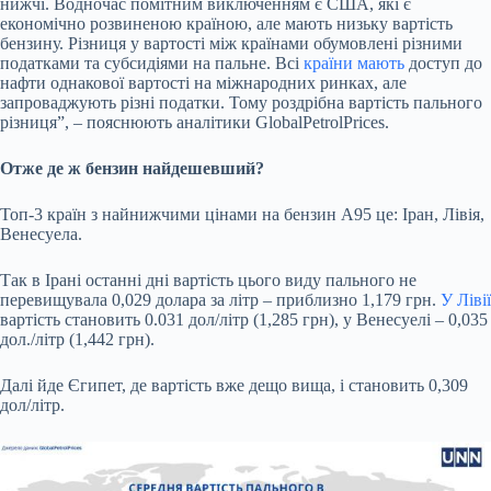
нижчі. Водночас помітним виключенням є США, які є
економічно розвиненою країною, але мають низьку вартість
бензину. Різниця у вартості між країнами обумовлені різними
податками та субсидіями на пальне. Всі
країни мають
доступ до
нафти однакової вартості на міжнародних ринках, але
запроваджують різні податки. Тому роздрібна вартість пального
різниця”, – пояснюють аналітики GlobalPetrolPrices.
Отже де ж бензин найдешевший?
Топ-3 країн з найнижчими цінами на бензин А95 це: Іран, Лівія,
Венесуела.
Так в Ірані останні дні вартість цього виду пального не
перевищувала 0,029 долара за літр – приблизно 1,179 грн.
У Лівії
вартість становить 0.031 дол/літр (1,285 грн), у Венесуелі – 0,035
дол./літр (1,442 грн).
Далі йде Єгипет, де вартість вже дещо вища, і становить 0,309
дол/літр.