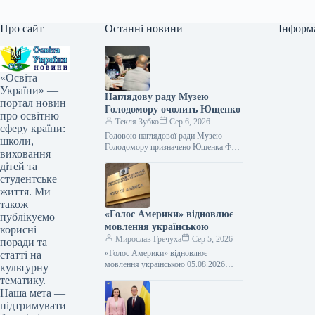
Про сайт
Останні новини
Інформ
«Освіта
України» —
Наглядову раду Музею
портал новин
Голодомору очолить Ющенко
про освітню
Текля Зубко
Сер 6, 2026
сферу країни:
Головою наглядової ради Музею
школи,
Голодомору призначено Ющенка Фото
виховання
06.08.2026 00:55 Укрінформ Керівний
дітей та
склад Національного музею
студентське
Голодомору-геноциду було
життя. Ми
сформовано, а ключові…
також
«Голос Америки» відновлює
публікуємо
мовлення українською
корисні
Мирослав Гречуха
Сер 5, 2026
поради та
«Голос Америки» відновлює
статті на
мовлення українською 05.08.2026
культурну
22:04 Укрінформ «Голос Америки»
тематику.
відновлює мовлення українською та
Наша мета —
повертає частину працівників
підтримувати
Української редакції до…