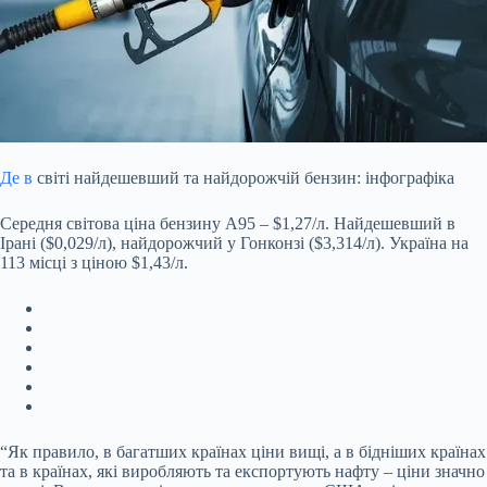
Де в
світі найдешевший та найдорожчій бензин: інфографіка
Середня світова ціна бензину А95 – $1,27/л. Найдешевший в
Ірані ($0,029/л), найдорожчий у Гонконзі ($3,314/л). Україна на
113 місці з ціною $1,43/л.
“Як правило, в
багатших країнах ціни вищі, а в бідніших країнах
та в країнах, які виробляють та експортують нафту – ціни значно