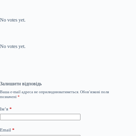
Submit Rating
Rate this item:
No votes yet.
Submit Rating
Rate this item:
No votes yet.
Залишити відповідь
Ваша e-mail адреса не оприлюднюватиметься.
Обов’язкові поля
позначені
*
Ім’я
*
Email
*