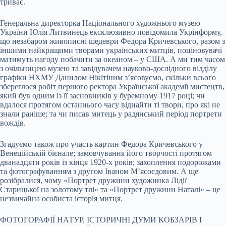
триває.
Генеральна директорка Національного художнього музею
України Юлія Литвинець ексклюзивно повідомила Укрінформу,
що незабаром живописні шедеври Федора Кричевського, разом з
іншими найкращими творами українських митців, поціновувачі
матимуть нагоду побачити за океаном – у США. А ми тим часом
з очільницею музею та завідувачем науково-дослідного відділу
графіки НХМУ Данилом Нікітіним з’ясовуємо, скільки всього
збереглося робіт першого ректора Української академії мистецтв,
який був одним із її засновників у буремному 1917 році; чи
вдалося протягом останнього часу віднайти ті твори, про які не
знали раніше; та чи писав митець у радянський період портрети
вождів.
Згадуємо також про участь картин Федора Кричевського у
Венеційській бієнале; замовчування його творчості протягом
дванадцяти років із кінця 1920-х років; захоплення подорожами
та фотографуванням з другом Іваном М’ясоєдовим. А ще
розібралися, чому «Портрет дружини художника Лідії
Старицької на золотому тлі» та «Портрет дружини Наталі» – це
незвичайна особиста історія митця.
ФОТОГОРАФІЇ НАТУР, ІСТОРИЧНІ ДУМИ КОБЗАРІВ І