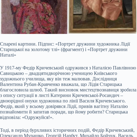
Спарені картини. Підпис: «Портрет дружини художника Лідії
Старицької на золотому тлі» (фрагмент) і «Портрет дружини
Наталі»
У 1917-му Федір Кричевський одружився з Наталією Павлівною
Савицькою – двадцятидворічною ученицею Київського
художнього училища, яку він теж малював. Дослідниця
Валентина Рубан-Кравченко вважала, що Лідія Старицька
благословила шлюб. Такий висновок мистецтвознавиця зробила
з опису ситуації в листі Катерини Кричевської-Росандич –
двоюрідної онуки художника по лінії Василя Кричевського.
Федір, який у всьому довірявся Лідії, привів вагітну Наталію
познайомити й запитав поради, що йому робити? Старицька
відповіла: «Одружуйся!».
Тоді, в період бурхливих історичних подій, Федір Кричевський,
Олександр Мурашко, Георгій Нарбут, Михайло Бойчук, Василь