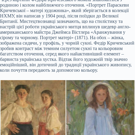
родиною і колом найближчого оточення. «Портрет Параскеви
Кричевської – матері художника», який зберігається в колекції
НХМУ, він написав у 1904 році, після поїздки до Великої
Британії. Мистецтвознавці зазначають, що на стилістику та
настрій цієї роботи українського митця вплинув шедевр англо-
американського майстра Джеймса Вістлера «Аранжування у
сірому та чорному. Портрет матері» (1871). На обох – жінка,
зображена сидячи, у профіль, у чорній сукні. Федір Кричевський
зробив контраст між темним силуетом сукні та кольоровим
багатством оточення, серед якого найактивніший елемент –
барвиста українська хустка. Відтак його художній твір значно
емоційніший, він дотичний до традиції українського живопису,
коли почуття передають за допомогою кольору.