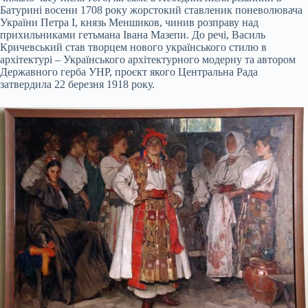
Батурині восени 1708 року жорстокий ставленик поневолювача
України Петра І, князь Меншиков, чинив розправу над
прихильниками гетьмана Івана Мазепи. До речі, Василь
Кричевський став творцем нового українського стилю в
архітектурі – Українського архітектурного модерну та автором
Державного герба УНР, проєкт якого Центральна Рада
затвердила 22 березня 1918 року.