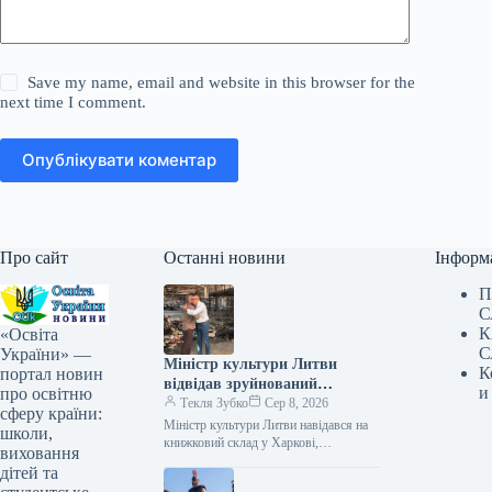
Save my name, email and website in this browser for the
next time I comment.
Опублікувати коментар
Про сайт
Останні новини
Інформ
П
С
К
«Освіта
С
України» —
Міністр культури Литви
К
портал новин
відвідав зруйнований
и
про освітню
російськими військами склад
Текля Зубко
Сер 8, 2026
сферу країни:
книг у Харкові
Міністр культури Литви навідався на
школи,
книжковий склад у Харкові,
виховання
зруйнований росіянами 08.08.2026
дітей та
17:12 Укрінформ Міністр культури