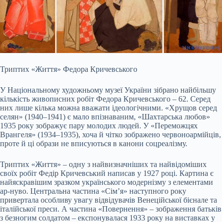
Триптих «Життя» Федора Кричевського
У Національному художньому музеї України зібрано найбільшу
кількість живописних робіт Федора Кричевського – 62. Серед
них лише кілька можна вважати ідеологічними. «Хрущов серед
селян» (1940–1941) є мало впізнаваним, «Шахтарська любов»
1935 року зображує пару молодих людей. У «Переможцях
Врангеля» (1934–1935), хоча й чітко зображено червоноармійців,
проте й ці образи не вписуються в канони соцреалізму.
Триптих «Життя» – одну з найвизначніших та найвідоміших
своїх робіт Федір Кричевський написав у 1927 році. Картина є
найяскравішим зразком українського модернізму з елементами
ар-нуво. Центральна частина «Сім’я» наступного року
привертала особливу увагу відвідувачів Венеційської бієнале та
італійської преси. А частина «Повернення» – зображення батьків
з безногим солдатом – експонувалася 1933 року на виставках у