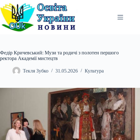
Перейти
до
вмісту
Федір Кричевський: Музи та родичі з полотен першого
ректора Академії мистецтв
Текля Зубко
31.05.2026
Культура