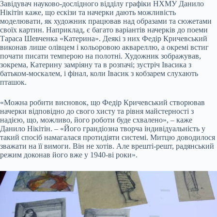
Завідувач науково-дослідного відділу графіки НХМУ Данило
Нікітін каже, що ескізи та начерки дають можливість
моделювати, як художник працював над образами та сюжетами
своїх картин. Наприклад, є багато варіантів начерків до поеми
Тараса Шевченка «Катерина». Деякі з них Федір Кричевський
виконав лише олівцем і кольоровою аквареллю, а окремі встиг
почати писати темперою на полотні. Художник зображував,
зокрема, Катерину замріяну та в розпачі; зустріч Івасика з
батьком-москалем, і фінал, коли Івасик з кобзарем слухають
пташок.
«Можна робити висновок, що Федір Кричевський створював
начерки відповідно до свого хисту та рівня майстерності з
надією, що, можливо, його роботи буде схвалено», – каже
Данило Нікітін. – «Його грандіозна творча індивідуальність у
такий спосіб намагалася протидіяти системі. Митцю доводилося
зважати на її вимоги. Він не хотів. Але врешті-решт, радянський
режим доконав його вже у 1940-ві роки».