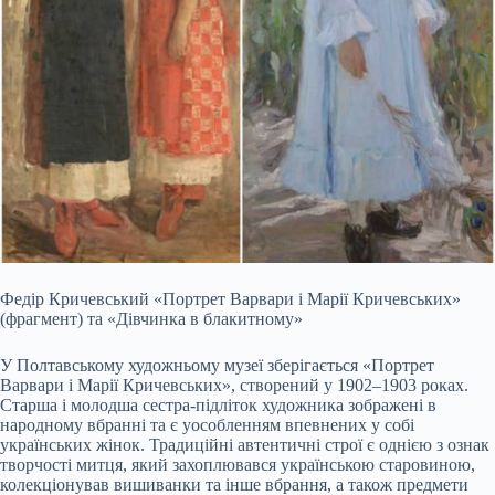
Федір Кричевський «Портрет Варвари і Марії Кричевських»
(фрагмент) та «Дівчинка в блакитному»
У Полтавському художньому музеї зберігається «Портрет
Варвари і Марії Кричевських», створений у 1902–1903 роках.
Старша і молодша сестра-підліток художника зображені в
народному вбранні та є уособленням впевнених у собі
українських жінок. Традиційні автентичні строї є однією з ознак
творчості митця, який захоплювався українською старовиною,
колекціонував вишиванки та інше вбрання, а також предмети