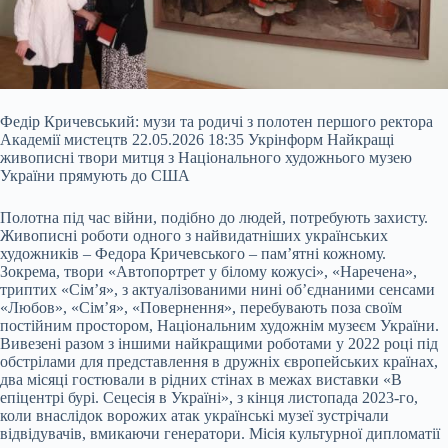
Федір Кричевський: музи та родичі з полотен першого ректора
Академії мистецтв 22.05.2026 18:35 Укрінформ Найкращі
живописні твори митця з Національного художнього музею
України прямують до США
Полотна під час війни, подібно до людей, потребують захисту.
Живописні роботи одного з найвидатніших українських
художників – Федора Кричевського – пам’ятні кожному.
Зокрема, твори «Автопортрет у білому кожусі», «Наречена»,
триптих «Сім’я», з актуалізованими нині об’єднаними сенсами
«Любов», «Сім’я»,
«Повернення», перебувають поза своїм
постійним простором, Національним художнім музеєм України.
Вивезені разом з іншими найкращими роботами у 2022 році під
обстрілами для представлення в дружніх європейських країнах,
два місяці гостювали в рідних стінах в межах виставки «В
епіцентрі бурі. Сецесія в Україні», з кінця листопада 2023-го,
коли внаслідок ворожих атак українські музеї зустрічали
відвідувачів, вмикаючи генератори. Місія культурної дипломатії