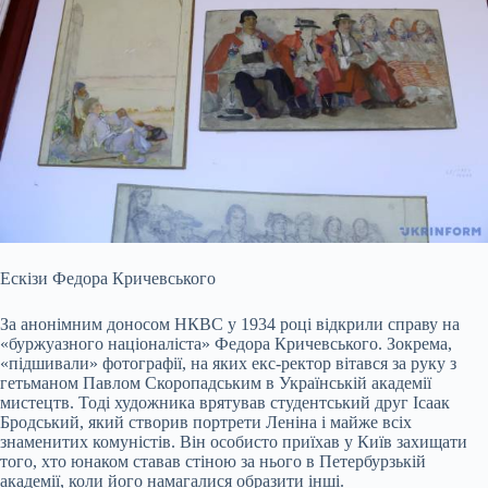
Ескізи Федора Кричевського
За анонімним доносом НКВС у 1934 році відкрили справу на
«буржуазного націоналіста» Федора Кричевського. Зокрема,
«підшивали» фотографії, на яких екс-ректор вітався за руку з
гетьманом Павлом Скоропадським в Українській академії
мистецтв. Тоді художника врятував студентський друг Ісаак
Бродський, який створив портрети Леніна і майже всіх
знаменитих комуністів. Він особисто приїхав у Київ захищати
того, хто юнаком ставав стіною за нього в Петербурзькій
академії, коли його намагалися образити інші.