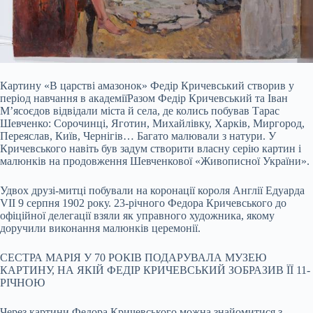
Картину «В царстві амазонок» Федір Кричевський створив у
період навчання в академіїРазом Федір Кричевський та Іван
М’ясоєдов відвідали міста й села, де колись побував Тарас
Шевченко: Сорочинці, Яготин, Михайлівку, Харків, Миргород,
Переяслав, Київ, Чернігів… Багато малювали з натури. У
Кричевського навіть був задум створити власну серію картин і
малюнків на продовження Шевченкової «Живописної України».
Удвох друзі-митці побували на коронації короля Англії Едуарда
VII 9 серпня 1902 року. 23-річного Федора Кричевського до
офіційної делегації взяли як управного художника, якому
доручили виконання малюнків церемонії.
СЕСТРА МАРІЯ У 70 РОКІВ ПОДАРУВАЛА МУЗЕЮ
КАРТИНУ, НА ЯКІЙ ФЕДІР КРИЧЕВСЬКИЙ ЗОБРАЗИВ ЇЇ 11-
РІЧНОЮ
Через картини Федора Кричевського можна знайомитися з