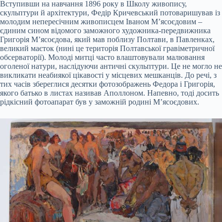
Вступивши на навчання 1896 року в Школу живопису,
скульптури й архітектури, Федір Кричевський потоваришував із
молодим непересічним живописцем Іваном М’ясоєдовим –
єдиним сином відомого заможного художника-передвижника
Григорія М’ясоєдова, який мав поблизу Полтави, в Павленках,
великий маєток (нині це територія Полтавської гравіметричної
обсерваторії). Молоді митці часто влаштовували малювання
оголеної натури, наслідуючи античні скульптури. Це не могло не
викликати неабиякої цікавості у місцевих мешканців. До речі, з
тих часів збереглися десятки фотозображень Федора і Григорія,
якого батько в листах називав Аполлоном. Напевно, тоді досить
рідкісний фотоапарат був у заможній родині М’ясоєдових.