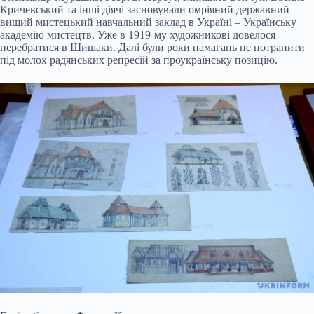
Кричевський та інші діячі засновували омріяний державний
вищий мистецький навчальний заклад в Україні – Українську
академію мистецтв. Уже в 1919-му художникові довелося
перебратися в Шишаки. Далі були роки намагань не потрапити
під молох радянських репресій за проукраїнську позицію.