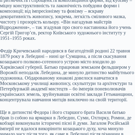
її ритмічність і спрощеність композиційної форми; від кубізму –
міцну конструктивність та лаконічність побудови форми і
композиції; від імпресіонізму та фовізму – яскраву
декоративність живопису, зокрема, легкість сміливого мазка,
чистоту і прозорість кольору. «Він нагадував майстрів
Відродження», – так згадував про свого наставника його учень
Сергій Григор’єв, ректор Київського художнього інституту у
1951–1955 роках.
Федір Кричевський народився в багатодітній родині 22 травня
1879 року в Лебедині – нині це Сумщина, а після скасування
козацького полково-сотенного устрою місто входило до
Харківської губернії. Батько працював земським фельдшером у
Ворожбі неподалік Лебедина, де минуло дитинство майбутнього
художника. Обдарованому юнакові довелося навчатися в
Московському училищі живопису, скульптури та архітектури та
Петербурзькій академії мистецтв – бо імперія поневолювачів
українських земель, зруйнувавши освітні заклади Гетьманщини,
концентрувала навчання митців виключно на своїй території.
Ще в дитинстві Федора і його старшого брата Василя батько
брав із собою на ярмарки в Лебедин, Суми, Охтирку, Ромни, де
кобзарі виконували історичні пісні й думи. Загалом Російській
імперії не вдалося викорінити козацького духу, хоча минуло
чимало часу після того, як саме в Лебедині після різанини в