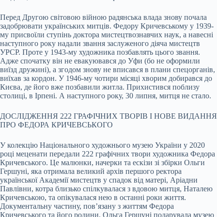
Перед Другою світовою війною радянська влада знову почала
задобрювати українських митців. Федору Кричевському у 1939-
му присвоїли ступінь доктора мистецтвознавчих наук, а навесні
наступного року надали звання заслуженого діяча мистецтв
УРСР. Проте у 1943-му художника позбавлять цього звання.
Адже спочатку він не евакуювався до Уфи (бо не оформили
виїзд дружині), а згодом знову не вписався в плани спецорганів,
виїхав за кордон. У 1946-му чотири місяці хворим добирався до
Києва, де його вже позбавили житла. Прихистився поблизу
столиці, в Ірпені. А наступного року, 30 липня, митця не стало.
ДОСЛІДЖЕННЯ 222 ГРАФІЧНИХ ТВОРІВ І НОВЕ ВИДАННЯ
ПРО ФЕДОРА КРИЧЕВСЬКОГО
У колекцію Національного художнього музею України у 2020
році меценати передали 222 графічних твори художника Федора
Кричевського. Це малюнки, начерки та ескізи зі збірки Ольги
Гершуні, яка отримала великий архів першого ректора
української Академії мистецтв у спадок від матері, Аріадни
Павлівни, котра близько спілкувалася з вдовою митця, Наталею
Кричевською, та опікувалася нею в останні роки життя.
Документальну частину, пов’язану з життям Федора
Кричевського та його родини, Ольга Гершуні подарувала музею