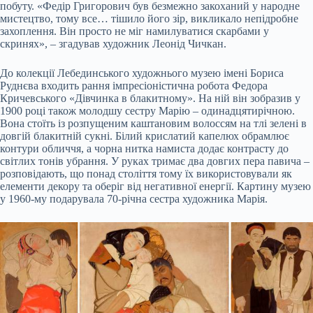
побуту. «Федір Григорович був безмежно закоханий у народне
мистецтво, тому все… тішило його зір, викликало непідробне
захоплення. Він просто не міг намилуватися скарбами у
скринях», – згадував художник Леонід Чичкан.
До колекції Лебединського художнього музею імені Бориса
Руднєва входить рання імпресіоністична робота Федора
Кричевського «Дівчинка в блакитному». На ній він зобразив у
1900 році також молодшу сестру Марію – одинадцятирічною.
Вона стоїть із розпущеним каштановим волоссям на тлі зелені в
довгій блакитній сукні. Білий крислатий капелюх обрамлює
контури обличчя, а чорна нитка намиста додає контрасту до
світлих тонів убрання. У руках тримає два довгих пера павича –
розповідають, що понад століття тому їх використовували як
елементи декору та оберіг від негативної енергії. Картину музею
у 1960-му подарувала 70-річна сестра художника Марія.