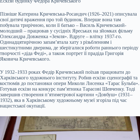
Ескізи будинку Федора Кричевського
Пізніше Катерина Кричевська-Росандич (1926–2021) описувала
свої дитячі враження про той будинок. Вперше вона там
побувала трирічною, коли її батько – Василь Кричевський-
молодший – працював у сусідніх Яреськах на зйомках фільму
Олександра Довженка «Земля». Вдруге – влітку 1937-го.
Одинадцятирічною запам’ятала хату з різьбленням і
шестикутними дверима, де зберігалися роботи раннього періоду
творчості «діда Феді», а також портрет її прадіда Григорія
Яковича Кричевського.
У 1932–1933 роках Федір Кричевський поїхав працювати до
Харківського художнього інституту. Робив ескізи сценографії та
костюмів до постановки опери Миколи Лисенка «Тарас Бульба».
Готував ескізи на конкурс пам’ятника Тарасові Шевченку. Тоді
завершив створення п’ятиметрової картини «Довбуш» (1931–
1932), яка в Харківському художньому музеї згоріла під час
нацистської окупації.