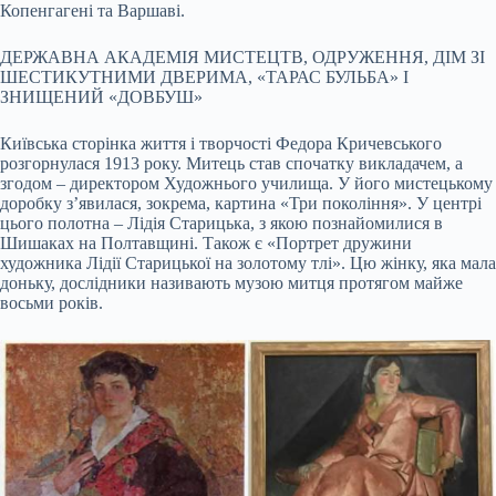
Копенгагені та Варшаві.
ДЕРЖАВНА АКАДЕМІЯ МИСТЕЦТВ, ОДРУЖЕННЯ, ДІМ ЗІ
ШЕСТИКУТНИМИ ДВЕРИМА, «ТАРАС БУЛЬБА» І
ЗНИЩЕНИЙ «ДОВБУШ»
Київська сторінка життя і творчості Федора Кричевського
розгорнулася 1913 року. Митець став спочатку викладачем, а
згодом – директором Художнього училища. У його мистецькому
доробку з’явилася, зокрема, картина «Три покоління». У центрі
цього полотна – Лідія Старицька, з якою познайомилися в
Шишаках на Полтавщині. Також є «Портрет дружини
художника Лідії Старицької на золотому тлі». Цю жінку, яка мала
доньку, дослідники називають музою митця протягом майже
восьми років.