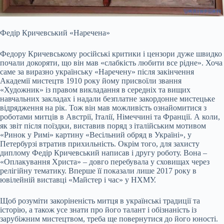
Федір Кричевський «Наречена»
Федору Кричевському російські критики і цензори дуже швидко
почали докоряти, що він мав «слабкість любити все рідне». Хоча
саме за виразно українську «Наречену» після закінчення
Академії мистецтв 1910 року йому присвоїли звання
«Художник» із правом викладання в середніх та вищих
навчальних закладах і надали безплатне закордонне мистецьке
відрядження на рік. Тож він мав можливість ознайомитися з
роботами митців в Австрії, Італії, Німеччині та Франції. А коли,
як звіт після поїздки, виставив поряд з італійським мотивом
«Ринок у Римі» картину «Весільний обряд в Україні», у
Петербурзі втратив прихильність. Окрім того, для захисту
диплому Федір Кричевський написав і другу роботу. Вона –
«Оплакування Христа» – довго перебувала у сховищах через
релігійну тематику. Вперше її показали лише 2017 року в
ювілейній виставці «Майстер і час» у НХМУ.
Щоб розуміти закоріненість митця в українські традиції та
історію, а також усе знати про його талант і обізнаність із
зарубіжним мистецтвом, треба ще повернутися до його юності.