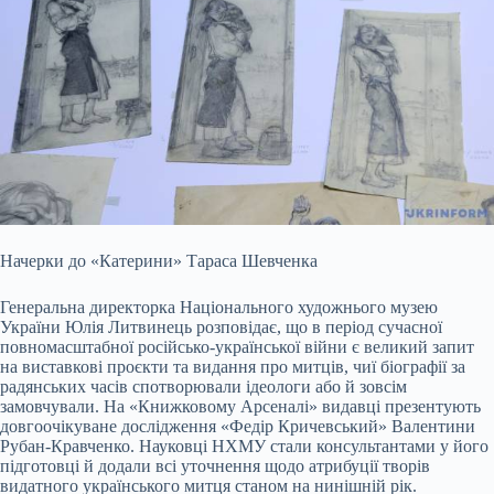
Начерки до «Катерини» Тараса Шевченка
Генеральна директорка Національного художнього музею
України Юлія Литвинець розповідає, що в період сучасної
повномасштабної російсько-української війни є великий запит
на виставкові проєкти та видання про митців, чиї біографії за
радянських часів спотворювали ідеологи або й зовсім
замовчували. На «Книжковому Арсеналі» видавці презентують
довгоочікуване дослідження «Федір Кричевський» Валентини
Рубан-Кравченко. Науковці НХМУ стали консультантами у його
підготовці й додали всі уточнення щодо атрибуції творів
видатного українського митця станом на нинішній рік.