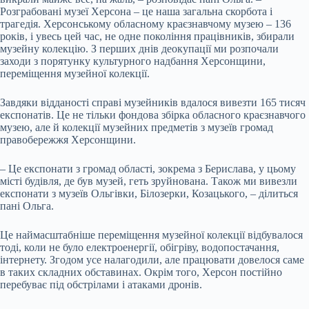
Розграбовані музеї Херсона – це наша загальна скорбота і
трагедія. Херсонському обласному краєзнавчому музею – 136
років, і увесь цей час, не одне покоління працівників, збирали
музейну колекцію. З перших днів деокупації ми розпочали
заходи з порятунку культурного надбання Херсонщини,
переміщення музейної колекції.
Завдяки відданості справі музейників вдалося вивезти 165 тисяч
експонатів. Це не тільки фондова збірка обласного краєзнавчого
музею, але й колекції музейних предметів з музеїв громад
правобережжя Херсонщини.
– Це експонати з громад області, зокрема з Берислава, у цьому
місті будівля, де був музей, геть зруйнована. Також ми вивезли
експонати з музеїв Ольгівки, Білозерки, Козацького, – ділиться
пані Ольга.
Це наймасштабніше переміщення музейної колекції відбувалося
тоді, коли не було електроенергії, обігріву, водопостачання,
інтернету. Згодом усе налагодили, але працювати довелося саме
в таких складних обставинах. Окрім того, Херсон постійно
перебуває під обстрілами і атаками дронів.