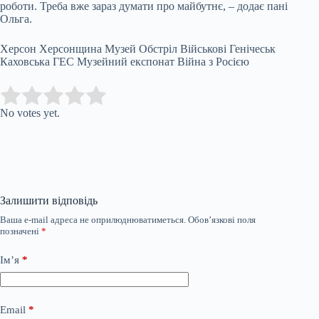
роботи. Треба вже зараз думати про майбутнє, – додає пані
Ольга.
Херсон Херсонщина Музей Обстріл Військові Генічеськ
Каховська ГЕС Музейний експонат Війна з Росією
Submit Rating
Rate this item:
No votes yet.
Залишити відповідь
Ваша e-mail адреса не оприлюднюватиметься.
Обов’язкові поля
позначені
*
Ім’я
*
Email
*