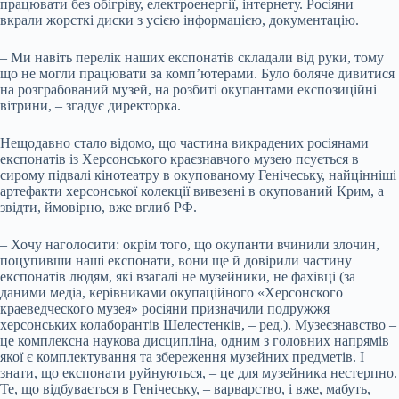
працювати без обігріву, електроенергії, інтернету. Росіяни
вкрали жорсткі диски з усією інформацією, документацію.
– Ми навіть перелік наших експонатів складали від руки, тому
що не могли працювати за комп’ютерами. Було боляче дивитися
на розграбований музей, на розбиті окупантами експозиційні
вітрини, – згадує директорка.
Нещодавно стало відомо, що частина викрадених росіянами
експонатів із Херсонського краєзнавчого музею псується в
сирому підвалі кінотеатру в окупованому Генічеську, найцінніші
артефакти херсонської колекції вивезені в окупований Крим, а
звідти, ймовірно, вже вглиб РФ.
– Хочу наголосити: окрім того, що окупанти вчинили злочин,
поцупивши наші експонати, вони ще й довірили частину
експонатів людям, які взагалі не музейники, не фахівці (за
даними медіа, керівниками окупаційного «Херсонского
краеведческого музея» росіяни призначили подружжя
херсонських колаборантів Шелестенків, – ред.). Музеєзнавство –
це комплексна наукова дисципліна, одним з головних напрямів
якої є комплектування та збереження музейних предметів. І
знати, що експонати руйнуються, – це для музейника нестерпно.
Те, що відбувається в Генічеську, – варварство, і вже, мабуть,