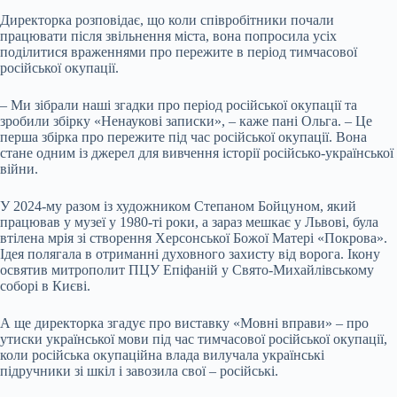
Директорка розповідає, що коли співробітники почали
працювати після звільнення міста, вона попросила усіх
поділитися враженнями про пережите в період тимчасової
російської окупації.
– Ми зібрали наші згадки про період російської окупації та
зробили збірку «Ненаукові записки», – каже пані Ольга. – Це
перша збірка про пережите під час російської окупації. Вона
стане одним із джерел для вивчення історії російсько-української
війни.
У 2024-му разом із художником Степаном Бойцуном, який
працював у музеї у 1980-ті роки, а зараз мешкає у Львові, була
втілена мрія зі створення Херсонської Божої Матері «Покрова».
Ідея полягала в отриманні духовного захисту від ворога. Ікону
освятив митрополит ПЦУ Епіфаній у Свято-Михайлівському
соборі в Києві.
А ще директорка згадує про виставку «Мовні вправи» – про
утиски української мови під час тимчасової російської окупації,
коли російська окупаційна влада вилучала українські
підручники зі шкіл і завозила свої – російські.