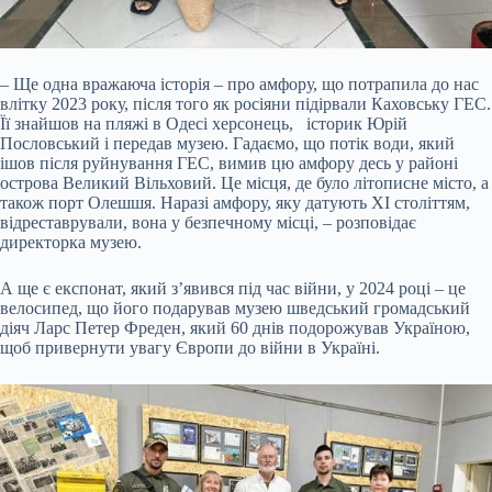
– Ще одна вражаюча історія – про амфору, що потрапила до нас
влітку 2023 року, після того як росіяни підірвали Каховську ГЕС.
Її знайшов на пляжі в Одесі херсонець, історик Юрій
Пословський і передав музею. Гадаємо, що потік води, який
ішов після руйнування ГЕС, вимив цю амфору десь у районі
острова Великий Вільховий. Це місця, де було літописне місто, а
також порт Олешшя. Наразі амфору, яку датують XI століттям,
відреставрували, вона у безпечному місці, – розповідає
директорка музею.
А ще є експонат, який з’явився під час війни, у 2024 році – це
велосипед, що його подарував музею шведський громадський
діяч Ларс Петер Фреден, який 60 днів подорожував Україною,
щоб привернути увагу Європи до війни в Україні.