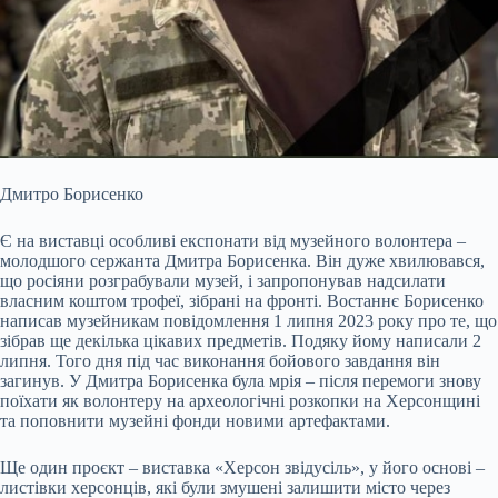
Дмитро Борисенко
Є на виставці особливі експонати від музейного волонтера –
молодшого сержанта Дмитра Борисенка. Він дуже хвилювався,
що росіяни розграбували музей, і запропонував надсилати
власним коштом трофеї, зібрані на фронті. Востаннє Борисенко
написав музейникам повідомлення 1 липня 2023 року про те, що
зібрав ще декілька цікавих предметів. Подяку йому написали 2
липня. Того дня під час виконання бойового завдання він
загинув. У Дмитра Борисенка була мрія – після перемоги знову
поїхати як волонтеру на археологічні розкопки на Херсонщині
та поповнити музейні фонди новими артефактами.
Ще один проєкт – виставка «Херсон звідусіль», у його основі –
листівки херсонців, які були змушені залишити місто через