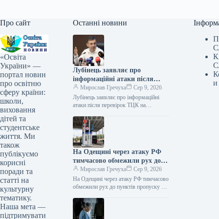
Про сайт
Останні новини
Інформ
П
С
К
«Освіта
С
України» —
Лубінець заявляє про
К
портал новин
інформаційні атаки після
и
про освітню
перевірок ТЦК на Закарпатті
Мирослав Гречуха
Сер 9, 2026
сферу країни:
Лубінець заявляє про інформаційні
школи,
атаки після перевірок ТЦК на
виховання
Закарпатті 09.08.2026 13:37
дітей та
Укрінформ Уповноважений Верховної
студентське
Ради з прав людини Дмитро…
життя. Ми
також
На Одещині через атаку РФ
публікуємо
тимчасово обмежили рух до
корисні
пунктів пропуску на кордоні з
Мирослав Гречуха
Сер 9, 2026
поради та
Молдовою
На Одещині через атаку РФ тимчасово
статті на
обмежили рух до пунктів пропуску на
культурну
кордоні з Молдовою 09.08.2026 10:35
тематику.
Укрінформ Унаслідок російських…
Наша мета —
підтримувати