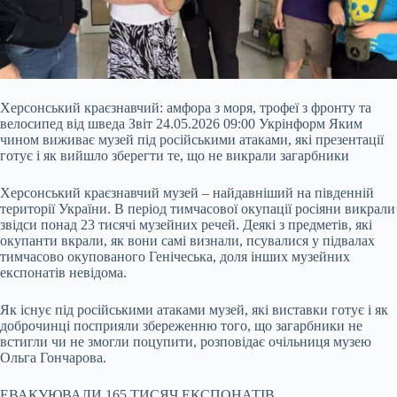
Херсонський краєзнавчий: амфора з моря, трофеї з фронту та
велосипед від шведа Звіт 24.05.2026 09:00 Укрінформ Яким
чином виживає музей під російськими атаками, які презентації
готує і як вийшло зберегти те, що не викрали загарбники
Херсонський краєзнавчий музей – найдавніший на південній
території України. В період тимчасової окупації росіяни викрали
звідси понад 23 тисячі музейних речей. Деякі з предметів, які
окупанти вкрали, як вони самі визнали, псувалися у підвалах
тимчасово
окупованого Генічеська, доля інших музейних
експонатів невідома.
Як існує під російськими атаками музей, які виставки готує і як
доброчинці посприяли збереженню того, що загарбники не
встигли чи не змогли поцупити, розповідає очільниця музею
Ольга Гончарова.
ЕВАКУЮВАЛИ 165 ТИСЯЧ ЕКСПОНАТІВ