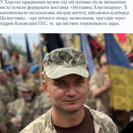
У Херсоні працівники музею під обстрілами після звільнення
міста почали формувати виставку «Незламна Херсонщина». Її
наповнювали експонатами місцеві жителі, військовослужбовці.
Ця виставка – про мітинги опору, визволення, трагедію через
підрив Каховської ГЕС, те, що містяни переживають зараз.