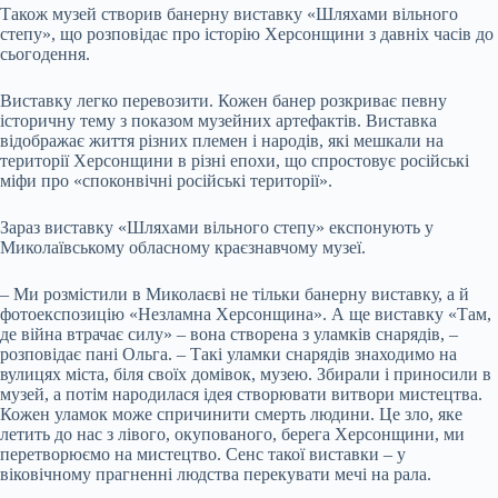
Також музей створив банерну виставку «Шляхами вільного
степу», що розповідає про історію Херсонщини з давніх часів до
сьогодення.
Виставку легко перевозити. Кожен банер розкриває певну
історичну тему з показом музейних артефактів. Виставка
відображає життя різних племен і народів, які мешкали на
території Херсонщини в різні епохи, що спростовує російські
міфи про «споконвічні російські території».
Зараз виставку «Шляхами вільного степу» експонують у
Миколаївському обласному краєзнавчому музеї.
– Ми розмістили в Миколаєві не тільки банерну виставку, а й
фотоекспозицію «Незламна Херсонщина». А ще виставку «Там,
де війна втрачає силу» – вона створена з уламків снарядів, –
розповідає пані Ольга. – Такі уламки снарядів знаходимо на
вулицях міста, біля своїх домівок, музею. Збирали і приносили в
музей, а потім народилася ідея створювати витвори мистецтва.
Кожен уламок може спричинити смерть людини. Це зло, яке
летить до нас з лівого, окупованого, берега Херсонщини, ми
перетворюємо на мистецтво. Сенс такої виставки – у
віковічному прагненні людства перекувати мечі на рала.