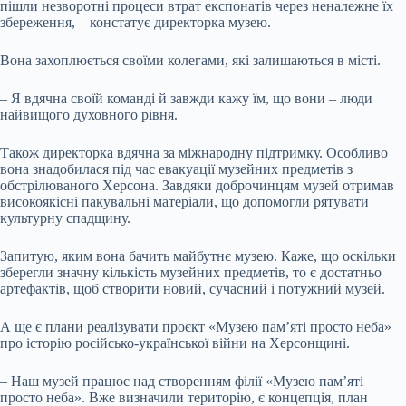
пішли незворотні процеси втрат експонатів через неналежне їх
збереження, – констатує директорка музею.
Вона захоплюється своїми колегами, які залишаються в місті.
– Я вдячна своїй команді й завжди кажу їм, що вони – люди
найвищого духовного рівня.
Також директорка вдячна за міжнародну підтримку. Особливо
вона знадобилася під час евакуації музейних предметів з
обстрілюваного Херсона. Завдяки доброчинцям музей отримав
високоякісні пакувальні матеріали, що допомогли рятувати
культурну спадщину.
Запитую, яким вона бачить майбутнє музею. Каже, що оскільки
зберегли значну кількість музейних предметів, то є достатньо
артефактів, щоб створити новий, сучасний і потужний музей.
А ще є плани реалізувати проєкт «Музею пам’яті просто неба»
про історію російсько-української війни на Херсонщині.
– Наш музей працює над створенням філії «Музею пам’яті
просто неба». Вже визначили територію, є концепція, план