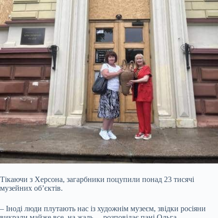
Тікаючи з Херсона, загарбники поцупили понад 23 тисячі
музейних об’єктів.
– Іноді люди плутають нас із художнім музеєм, звідки росіяни
викрали майже все, на жаль, – розповідає пані Ольга. –