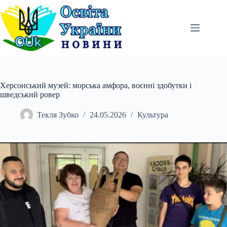
Перейти
до
вмісту
Херсонський музей: морська амфора, воєнні здобутки і
шведський ровер
Текля Зубко
24.05.2026
Культура