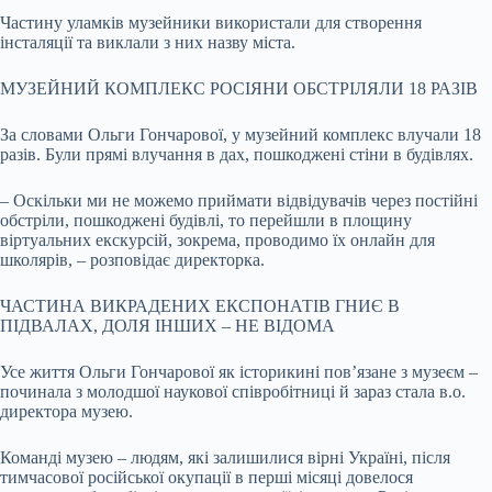
Частину уламків музейники використали для створення
інсталяції та виклали з них назву міста.
МУЗЕЙНИЙ КОМПЛЕКС РОСІЯНИ ОБСТРІЛЯЛИ 18 РАЗІВ
За словами Ольги Гончарової, у музейний комплекс влучали 18
разів. Були прямі влучання в дах, пошкоджені стіни в будівлях.
– Оскільки ми не можемо приймати відвідувачів через постійні
обстріли, пошкоджені будівлі, то перейшли в площину
віртуальних екскурсій, зокрема, проводимо їх онлайн для
школярів, – розповідає директорка.
ЧАСТИНА ВИКРАДЕНИХ ЕКСПОНАТІВ ГНИЄ В
ПІДВАЛАХ, ДОЛЯ ІНШИХ – НЕ ВІДОМА
Усе життя Ольги Гончарової як історикині пов’язане з музеєм –
починала з молодшої наукової співробітниці й зараз стала в.о.
директора музею.
Команді музею – людям, які залишилися вірні Україні, після
тимчасової російської окупації в перші місяці довелося