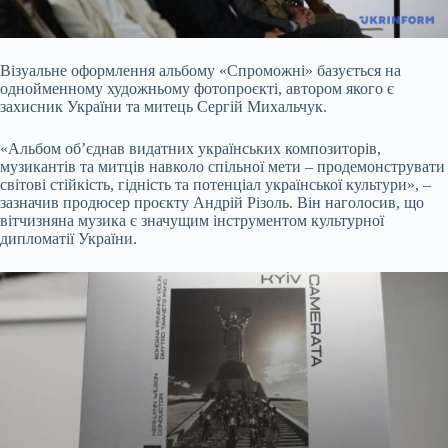
Візуальне оформлення альбому «Спроможні» базується на
однойменному художньому фотопроєкті, автором якого є
захисник України та митець Сергій Михальчук.
«Альбом об’єднав видатних українських композиторів,
музикантів та митців навколо спільної мети – продемонструвати
світові стійкість, гідність та потенціал української культури», –
зазначив продюсер проєкту Андрій Різоль. Він наголосив, що
вітчизняна музика є значущим інструментом культурної
дипломатії України.