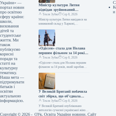
С
України» —
Міністр культури Литви
К
портал новин
відвідав зруйнований
и
про освітню
російськими військами склад
Текля Зубко
Сер 8, 2026
сферу країни:
книг у Харкові
Міністр культури Литви навідався на
школи,
книжковий склад у Харкові,
виховання
зруйнований росіянами 08.08.2026
дітей та
17:12 Укрінформ Міністр культури
студентське
Литвис, пан Лукас Алсіс,…
життя. Ми
також
«Одіссея» стала для Нолана
публікуємо
першим фільмом за 14 років,
корисні
який зібрав понад 1 мільярд
Текля Зубко
Сер 8, 2026
поради та
доларів.
«Одіссея» стала для Нолана першим
статті на
фільмом за 14 років, який заробив
культурну
понад $1 мільярд 08.08.2026 14:27
тематику.
Укрінформ Стрічка Крістофера
Наша мета —
Нолана…
підтримувати
батьків і
освітян
У Великій Британії побачила
актуальною
світ збірка, що об’єднала
інформацією.
творчість 12 українських
Текля Зубко
Сер 8, 2026
поетес, а у Швеції видано
У Великій Британії опубліковано
твори Наталки Ворожбит.
антологію сучасної української жіночої
Copyright © 2026 - ОУк. Освіта України новини. Сайт
поезії War-Torn Voices: Ukrainian