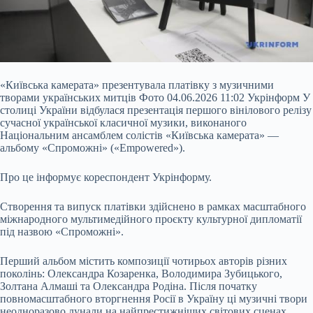
«Київська камерата» презентувала платівку з музичними
творами українських митців Фото 04.06.2026 11:02 Укрінформ У
столиці України відбулася презентація першого вінілового релізу
сучасної української класичної музики, виконаного
Національним ансамблем солістів «Київська камерата» —
альбому «Спроможні» («Empowered»).
Про це інформує кореспондент Укрінформу.
Створення та випуск платівки здійснено в рамках масштабного
міжнародного мультимедійного проєкту культурної дипломатії
під назвою
«Спроможні».
Перший альбом містить композиції чотирьох авторів різних
поколінь: Олександра Козаренка, Володимира Зубицького,
Золтана Алмаші та Олександра Родіна. Після початку
повномасштабного вторгнення Росії в Україну ці музичні твори
неодноразово лунали на найпрестижніших світових сценах,