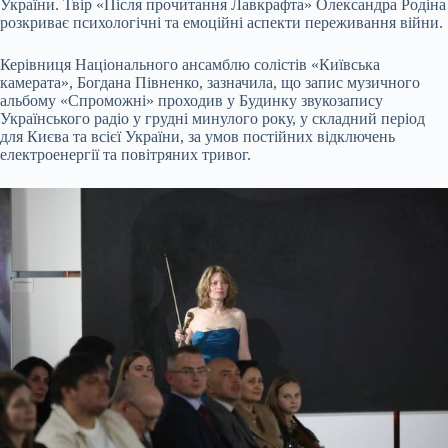
України. Твір «Після прочитання Лавкрафта» Олександра Родіна
розкриває психологічні та емоційні аспекти переживання війни.
Керівниця Національного ансамблю солістів «Київська
камерата», Богдана Півненко, зазначила, що запис музичного
альбому «Спроможні» проходив у Будинку звукозапису
Українського радіо у грудні минулого року, у складний період
для Києва та всієї України, за умов постійних відключень
електроенергії та повітряних тривог.