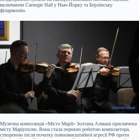
включаючи Carnegie Hall у Нью-Йорку та Берлінську
філармонію.
Музична композиція «Місто Марії» Золтана Алмаші присвячена
місту Маріуполю. Вона стала першою роботою композитора,
створеною після початку повномасштабної агресії РФ проти