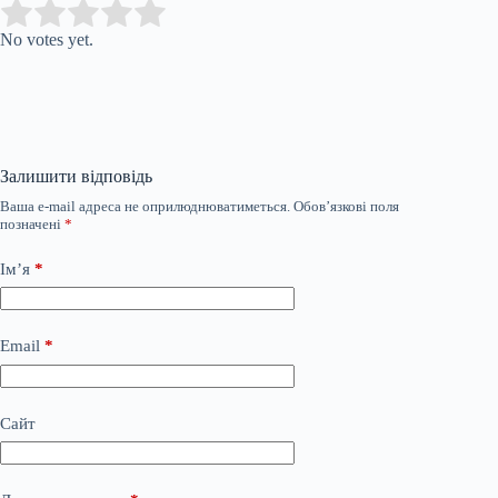
Submit Rating
Rate this item:
No votes yet.
Залишити відповідь
Ваша e-mail адреса не оприлюднюватиметься.
Обов’язкові поля
позначені
*
Ім’я
*
Email
*
Сайт