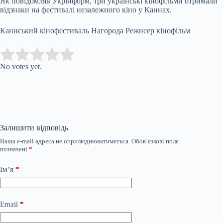
Як повідомляв Укрінформ, три українські кінофільми отримали
відзнаки на фестивалі незалежного кіно у Каннах.
Каннський кінофестиваль Нагорода Режисер кінофільм
Submit Rating
Rate this item:
No votes yet.
Залишити відповідь
Ваша e-mail адреса не оприлюднюватиметься.
Обов’язкові поля
позначені
*
Ім’я
*
Email
*