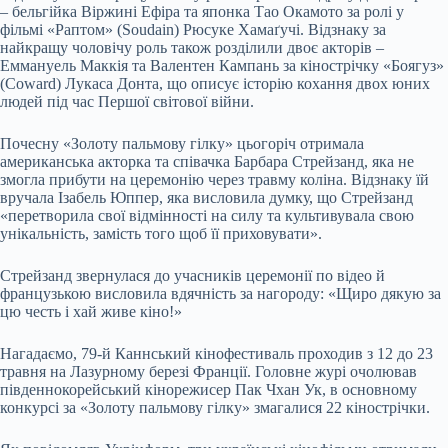
– бельгійка Віржині Ефіра та японка Тао Окамото за ролі у
фільмі «Раптом» (Soudain) Рюсуке Хамаґучі. Відзнаку за
найкращу чоловічу роль також розділили двоє акторів –
Еммануель Маккія та Валентен Кампань за кінострічку «Боягуз»
(Coward) Лукаса Донта, що описує історію кохання двох юних
людей під час Першої світової війни.
Почесну «Золоту пальмову гілку» цьогоріч отримала
американська акторка та співачка Барбара Стрейзанд, яка не
змогла прибути на церемонію через травму коліна. Відзнаку їй
вручала Ізабель Юппер, яка висловила думку, що Стрейзанд
«перетворила свої відмінності на силу та культивувала свою
унікальність, замість того щоб її приховувати».
Стрейзанд звернулася до учасників церемонії по відео й
французькою висловила вдячність за нагороду: «Щиро дякую за
цю честь і хай живе кіно!»
Нагадаємо, 79-й Каннський кінофестиваль проходив з 12 до 23
травня на Лазурному березі Франції. Головне журі очолював
південнокорейський кінорежисер Пак Чхан Ук, в основному
конкурсі за «Золоту пальмову гілку» змагалися 22 кінострічки.