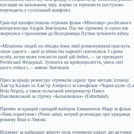
поглядів на виховання, віру, норми та терпимість поступово
переходить у суспільний конфлікт.
Гран-прі кінофестивалю отримав фільм «Мінотавр» російського
кінорежисера Андрія Звягінцева. Під час промови зі сцени він
звернувся з проханням до Володимира Путіна зупинити війну.
«Мільйони людей по обидва боки лінії розмежування прагнуть
лише одного – щоб ці вбивства нарешті скінчилися. І єдина
особа, котра може покласти край цій бойні, — це президент
Російської Федерації. Зупиніть це кровопролиття, увесь світ
цього очікує», – заявив Звягінцев.
Приз за кращу режисуру отримали одразу троє митців: іспанці
Хав’єр Кальво та Хав’єр Амброссі за кінофільм «Чорна куля» (La
Bola Negra), а також польський кінорежисер Павел
Павліковський за стрічку «Батьківщина» (Fatherland).
Премію за кращий сценарій виборов Емманюель Марр за фільм
«Наш порятунок» (Notre salut), котрий розповідає про урядовця
режиму Віші в Ліможі.
Відзнаку за найкращу жіночу роль отримали одразу дві акторки