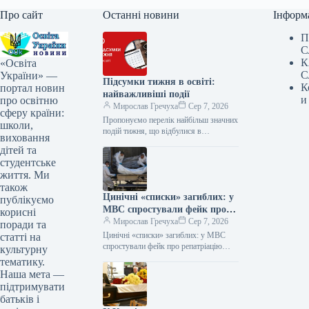
Про сайт
Останні новини
Інформ
П
С
К
«Освіта
С
України» —
Підсумки тижня в освіті:
К
портал новин
найважливіші події
и
про освітню
Мирослав Гречуха
Сер 7, 2026
сферу країни:
Пропонуємо перелік найбільш значних
школи,
подій тижня, що відбулися в
виховання
українській освіті Підсумки тижня в
дітей та
освіті: головні події 100 українських
студентське
вишів,…
життя. Ми
також
Цинічні «списки» загиблих: у
публікуємо
МВС спростували фейк про
корисні
репатріацію 1210 тіл
Мирослав Гречуха
Сер 7, 2026
поради та
військових
Цинічні «списки» загиблих: у МВС
статті на
спростували фейк про репатріацію
культурну
1210 тіл військових 07.08.2026 16:29
тематику.
Укрінформ У Міністерстві внутрішніх
Наша мета —
справ спростовують…
підтримувати
батьків і