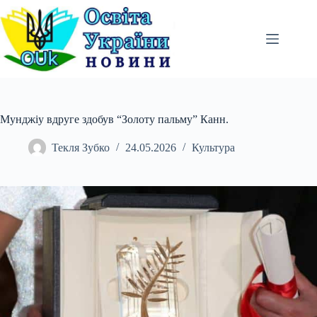
Перейти
до
вмісту
Мунджіу вдруге здобув “Золоту пальму” Канн.
Текля Зубко
24.05.2026
Культура