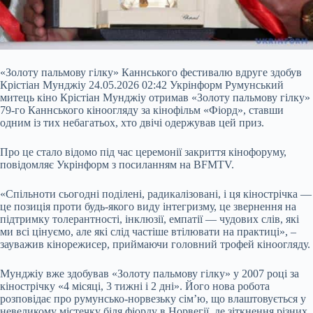
«Золоту пальмову гілку» Каннського фестивалю вдруге здобув
Крістіан Мунджіу 24.05.2026 02:42 Укрінформ Румунський
митець кіно Крістіан Мунджіу отримав «Золоту пальмову гілку»
79-го Каннського кіноогляду за кінофільм «Фіорд», ставши
одним із тих небагатьох, хто двічі одержував цей приз.
Про це стало відомо під час церемонії закриття кінофоруму,
повідомляє Укрінформ з посиланням на BFMTV.
«Спільноти сьогодні поділені, радикалізовані, і ця кінострічка —
це
позиція проти будь-якого виду інтегризму, це звернення на
підтримку толерантності, інклюзії, емпатії — чудових слів, які
ми всі цінуємо, але які слід частіше втілювати на практиці», –
зауважив кінорежисер, приймаючи головний трофей кіноогляду.
Мунджіу вже здобував «Золоту пальмову гілку» у 2007 році за
кінострічку «4 місяці, 3 тижні і 2 дні». Його нова робота
розповідає про румунсько-норвезьку сім’ю, що влаштовується у
невеликому містечку біля фіорду в Норвегії, де зіткнення різних