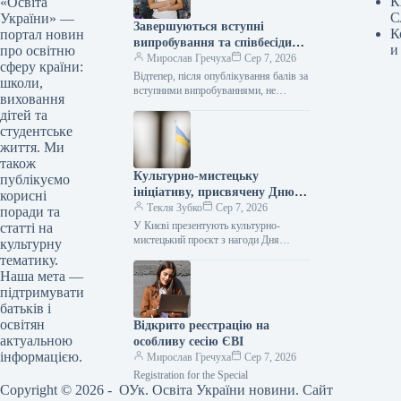
К
«Освіта
С
України» —
Завершуються вступні
К
портал новин
випробування та співбесіди
и
про освітню
для абітурієнтів коледжів, які
Мирослав Гречуха
Сер 7, 2026
сферу країни:
вступають після 11 класу.
Відтепер, після опублікування балів за
школи,
вступними випробуваннями, не
виховання
пізніше 12:00 10 серпня, будуть
дітей та
сформовані списки претендентів на
студентське
бюджетні місця. Вступна…
життя. Ми
також
Культурно-мистецьку
публікуємо
ініціативу, присвячену Дню
корисні
Незалежності України,
Текля Зубко
Сер 7, 2026
поради та
презентують у столиці.
У Києві презентують культурно-
статті на
мистецький проєкт з нагоди Дня
культурну
Незалежності 07.08.2026 10:41
тематику.
Укрінформ У п’ятницю, 7 серпня, у
Наша мета —
виставкових галереях Будинку…
підтримувати
батьків і
освітян
Відкрито реєстрацію на
актуальною
особливу сесію ЄВІ
інформацією.
Мирослав Гречуха
Сер 7, 2026
Registration for the Special
Copyright © 2026 - ОУк. Освіта України новини. Сайт