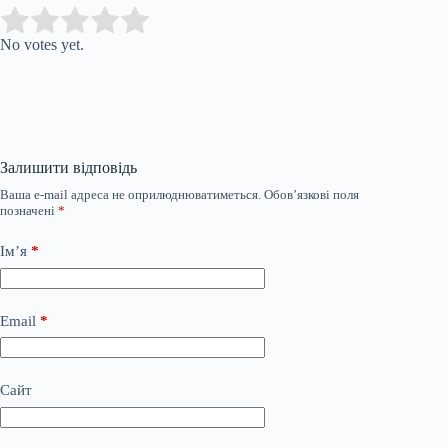
Submit Rating
Rate this item:
No votes yet.
Залишити відповідь
Ваша e-mail адреса не оприлюднюватиметься.
Обов’язкові поля
позначені
*
Ім’я
*
Email
*
Сайт