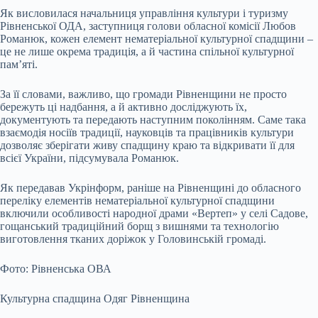
Як висловилася начальниця управління культури і туризму
Рівненської ОДА, заступниця голови обласної комісії Любов
Романюк, кожен елемент нематеріальної культурної спадщини –
це не лише окрема традиція, а й частина спільної культурної
пам’яті.
За її словами, важливо, що громади Рівненщини не просто
бережуть ці надбання, а й активно досліджують їх,
документують та передають наступним поколінням. Саме така
взаємодія носіїв традиції, науковців та працівників культури
дозволяє зберігати живу спадщину краю та відкривати її для
всієї України, підсумувала Романюк.
Як передавав Укрінформ, раніше на Рівненщині до обласного
переліку елементів нематеріальної культурної спадщини
включили особливості народної драми «Вертеп» у селі Садове,
гощанський традиційний борщ з вишнями та технологію
виготовлення тканих доріжок у Головинській громаді.
Фото: Рівненська ОВА
Культурна спадщина Одяг Рівненщина