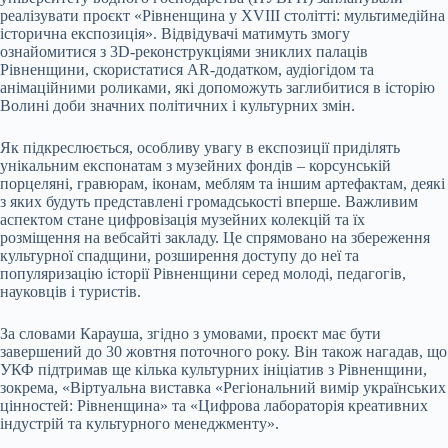
реалізувати проєкт «Рівненщина у XVIII столітті: мультимедійна
історична експозиція». Відвідувачі матимуть змогу
ознайомитися з 3D-реконструкціями зниклих палаців
Рівненщини, скористатися AR-додатком, аудіогідом та
анімаційними роликами, які допоможуть заглибитися в історію
Волині доби значних політичних і культурних змін.
Як підкреслюється, особливу увагу в експозиції приділять
унікальним експонатам з музейних фондів – корсунській
порцеляні, гравюрам, іконам, меблям та іншим артефактам, деякі
з яких будуть представлені громадськості вперше. Важливим
аспектом стане цифровізація музейних колекцій та їх
розміщення на вебсайті закладу. Це спрямовано на збереження
культурної спадщини, розширення доступу до неї та
популяризацію історії Рівненщини серед молоді, педагогів,
науковців і туристів.
За словами Карауша, згідно з умовами, проєкт має бути
завершений до 30 жовтня поточного року. Він також нагадав, що
УКФ підтримав ще кілька культурних ініціатив з Рівненщини,
зокрема, «Віртуальна виставка «Регіональний вимір українських
цінностей: Рівненщина» та «Цифрова лабораторія креативних
індустрій та культурного менеджменту».