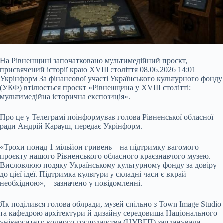
На Рівненщині започатковано мультимедійний проєкт,
присвячений історії краю XVIII століття 08.06.2026 14:01
Укрінформ За фінансової участі Українського культурного фонду
(УКФ) втілюється проєкт «Рівненщина у XVIII столітті:
мультимедійна історична експозиція».
Про це у Телеграмі поінформував голова Рівненської обласної
ради Андрій Карауш, передає Укрінформ.
«Трохи понад 1 мільйон гривень – на підтримку вагомого
проєкту нашого Рівненського обласного краєзнавчого музею.
Висловлюю подяку Українському культурному фонду за довіру
до цієї ідеї. Підтримка культури у складні часи є вкрай
необхідною», – зазначено у повідомленні.
Як поділився голова облради, музей спільно з Town Image Studio
та кафедрою архітектури й дизайну середовища Національного
університету водного господарства (НУВГП) запланували