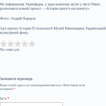
Як інформував Укрінформ, у краєзнавчому музеї у місті Рівне
розпочався новий проєкт – «Історія одного експонату».
Фото: Андрій Карауш
Арт-проєкт Історія IT-технології Музей Рівненщина Український
культурний фонд
Submit Rating
Rate this item:
No votes yet.
Залишити відповідь
Ваша e-mail адреса не оприлюднюватиметься.
Обов’язкові поля
позначені
*
Ім’я
*