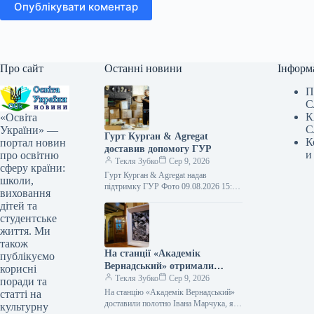
Опублікувати коментар
Про сайт
Останні новини
Інформ
П
С
К
«Освіта
С
України» —
Гурт Курган & Agregat
К
портал новин
доставив допомогу ГУР
и
про освітню
Текля Зубко
Сер 9, 2026
сферу країни:
Гурт Курган & Agregat надав
школи,
підтримку ГУР Фото 09.08.2026 15:11
виховання
Укрінформ Воїни спецпідрозділу ГУР
дітей та
МО «Артан» отримали чергову
студентське
допомогу від…
життя. Ми
також
На станції «Академік
публікуємо
Вернадський» отримали
корисні
полотно Івана Марчука, яким
Текля Зубко
Сер 9, 2026
поради та
він відзначив українських
На станцію «Академік Вернадський»
статті на
полярників
доставили полотно Івана Марчука, яке
культурну