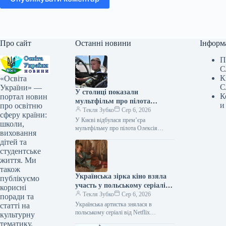
Про сайт
Останні новини
Інформ
П
С
К
«Освіта
С
України» —
У столиці показали
К
портал новин
мультфільм про пілота
и
про освітню
Олексія «Мунфіша» Меся
Текля Зубко
Сер 6, 2026
сферу країни:
У Києві відбулася прем’єра
школи,
мультфільму про пілота Олексія
виховання
«Мунфіша» Меся Відео 06.08.2026
дітей та
20:51 Укрінформ В Музеї війни
студентське
представили перший анімаційний…
життя. Ми
також
Українська зірка кіно взяла
публікуємо
участь у польському серіалі
корисні
від Netflix
Текля Зубко
Сер 6, 2026
поради та
Українська артистка знялася в
статті на
польському серіалі від Netflix
культурну
06.08.2026 21:06 Укрінформ
тематику.