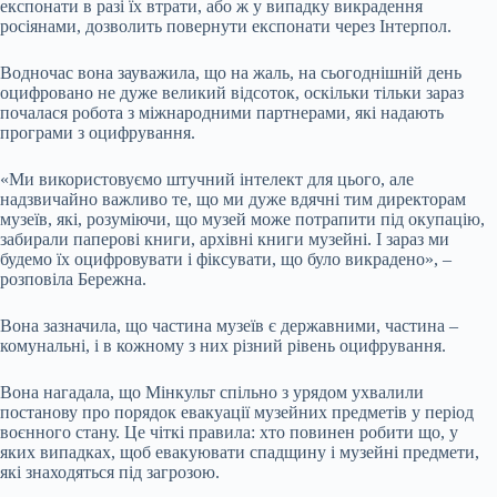
експонати в разі їх втрати, або ж у випадку викрадення
росіянами, дозволить повернути експонати через Інтерпол.
Водночас вона зауважила, що на жаль, на сьогоднішній день
оцифровано не дуже великий відсоток, оскільки тільки зараз
почалася робота з міжнародними партнерами, які надають
програми з оцифрування.
«Ми використовуємо штучний інтелект для цього, але
надзвичайно важливо те, що ми дуже вдячні тим директорам
музеїв, які, розуміючи, що музей може потрапити під окупацію,
забирали паперові книги, архівні книги музейні. І зараз ми
будемо їх оцифровувати і фіксувати, що було викрадено», –
розповіла Бережна.
Вона зазначила, що частина музеїв є державними, частина –
комунальні, і в кожному з них різний рівень оцифрування.
Вона нагадала, що Мінкульт спільно з урядом ухвалили
постанову про порядок евакуації музейних предметів у період
воєнного стану. Це чіткі правила: хто повинен робити що, у
яких випадках, щоб евакуювати спадщину і музейні предмети,
які знаходяться під загрозою.