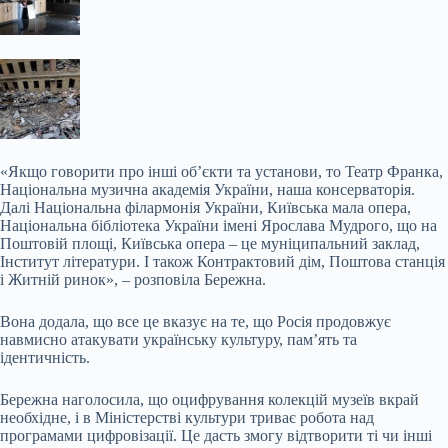
«Якщо говорити про інші об’єкти та установи, то Театр Франка,
Національна музична академія України, наша консерваторія.
Далі Національна філармонія України, Київська мала опера,
Національна бібліотека України імені Ярослава Мудрого, що на
Поштовій площі, Київська опера – це муніципальний заклад,
Інститут літератури. І також Контрактовий дім, Поштова станція
і Житній ринок», – розповіла Бережна.
Вона додала, що все це вказує на те, що Росія продовжує
навмисно атакувати українську культуру, пам’ять та
ідентичність.
Бережна наголосила, що оцифрування колекцій музеїв вкрай
необхідне, і в Міністерстві культури триває робота над
програмами цифровізації. Це дасть змогу відтворити ті чи інші