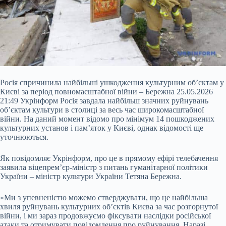
Росія спричинила найбільші ушкодження культурним об’єктам у
Києві за період повномасштабної війни – Бережна 25.05.2026
21:49 Укрінформ Росія завдала найбільш значних руйнувань
об’єктам культури в столиці за весь час широкомасштабної
війни. На даний момент відомо про мінімум 14 пошкоджених
культурних установ і пам’яток у Києві, однак відомості ще
уточнюються.
Як повідомляє Укрінформ, про це в прямому ефірі телебачення
заявила віцепрем’єр-міністр з питань гуманітарної політики
України –
міністр культури України Тетяна Бережна.
«Ми з упевненістю можемо стверджувати, що це найбільша
хвиля руйнувань культурних об’єктів Києва за час розгорнутої
війни, і ми зараз продовжуємо фіксувати наслідки російської
атаки та отримувати повідомлення про руйнування. Наразі