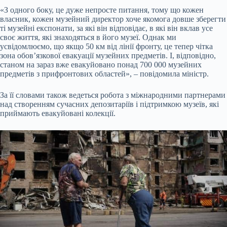
«З одного боку, це дуже непросте питання, тому що кожен
власник, кожен музейний директор хоче якомога довше зберегти
ті музейні експонати, за які він відповідає, в які він вклав усе
своє життя, які знаходяться в його музеї. Однак ми
усвідомлюємо, що якщо 50 км від лінії фронту, це тепер чітка
зона обов’язкової евакуації музейних предметів. І, відповідно,
станом на зараз вже евакуйовано понад 700 000 музейних
предметів з прифронтових областей», – повідомила міністр.
За її словами також ведеться робота з міжнародними партнерами
над створенням сучасних депозитаріїв і підтримкою музеїв, які
приймають евакуйовані колекції.