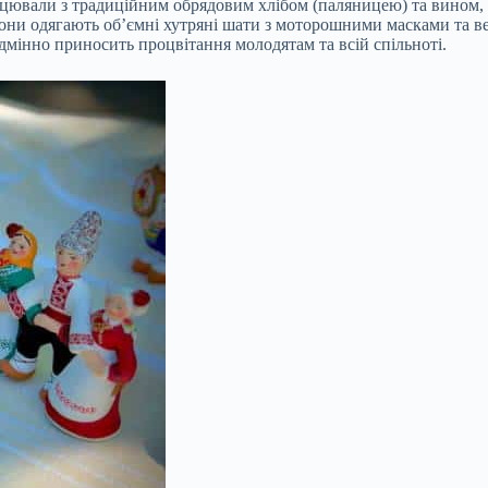
анцювали з традиційним обрядовим хлібом (паляницею) та вином, 
Вони одягають об’ємні хутряні шати з моторошними масками та в
одмінно приносить процвітання молодятам та всій спільноті.