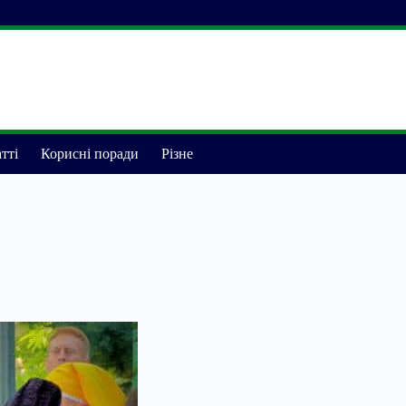
тті
Корисні поради
Різне