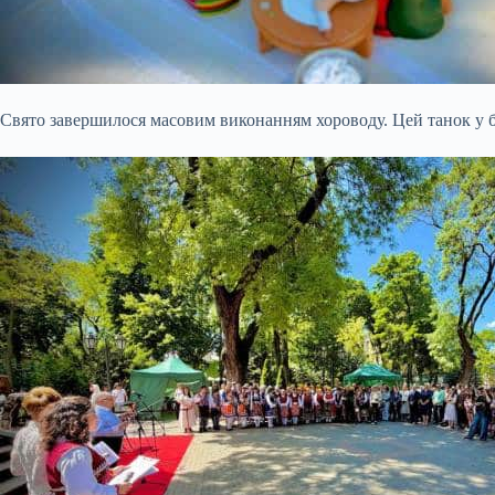
Свято завершилося масовим виконанням хороводу. Цей танок у бо