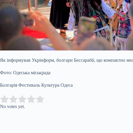
Як інформував Укрінформ, болгари Бессарабії, що компактно меш
Фото: Одеська міськрада
Болгарія Фестиваль Культура Одеса
Submit Rating
Rate this item:
No votes yet.