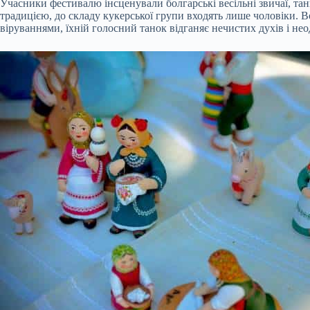
Учасники фестивалю
інсценували болгарські весільні звичаї, т
традицією, до складу кукерської групи входять лише чоловіки. 
віруваннями, їхній голосний танок відганяє нечистих духів і не