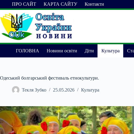
Перейти
ПРО САЙТ
КАРТА САЙТУ
Контакти
до
вмісту
ГОЛОВНА
Новини освіти
Діти
Культура
Ста
Одеський болгарський фестиваль етнокультури.
Текля Зубко
25.05.2026
Культура