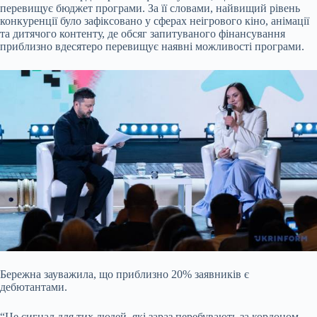
перевищує бюджет програми. За її словами, найвищий рівень
конкуренції було зафіксовано у сферах неігрового кіно, анімації
та дитячого контенту, де обсяг запитуваного фінансування
приблизно вдесятеро перевищує наявні можливості програми.
Бережна зауважила, що приблизно 20% заявників є
дебютантами.
“Це сигнал для тих людей, які зараз перебувають за кордоном.