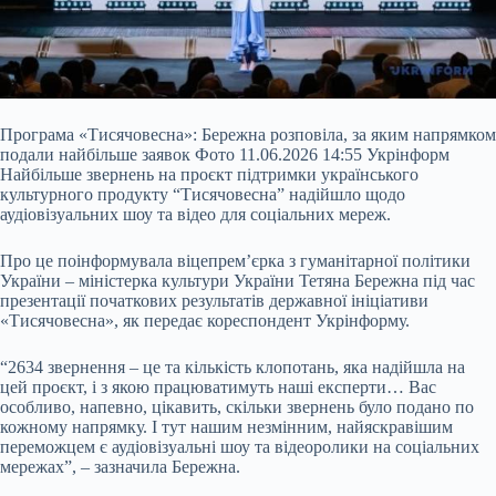
Програма «Тисячовесна»: Бережна розповіла, за яким напрямком
подали найбільше заявок Фото 11.06.2026 14:55 Укрінформ
Найбільше звернень на проєкт підтримки українського
культурного продукту “Тисячовесна” надійшло щодо
аудіовізуальних шоу та відео для соціальних мереж.
Про це поінформувала віцепрем’єрка з гуманітарної політики
України – міністерка культури України Тетяна Бережна під час
презентації початкових результатів державної ініціативи
«Тисячовесна», як передає кореспондент Укрінформу.
“2634 звернення – це та кількість клопотань, яка надійшла на
цей проєкт, і з якою працюватимуть наші експерти… Вас
особливо, напевно, цікавить, скільки звернень було подано по
кожному напрямку. І тут нашим незмінним, найяскравішим
переможцем є аудіовізуальні шоу та відеоролики на соціальних
мережах”, – зазначила Бережна.