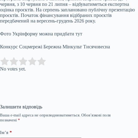
червня, з 10 червня по 21 липня – відбуватиметься експертна
оцінка проєктів. На серпень заплановано публічну презентацію
проєктів. Початок фінансування відібраних проєктів
передбачений на вересень-грудень 2026 року.
Фото Укрінформу можна придбати тут
Конкурс Соцмережі Бережна Мінкульт Тисячовесна
Submit Rating
Rate this item:
No votes yet.
Залишити відповідь
Ваша e-mail адреса не оприлюднюватиметься.
Обов’язкові поля
позначені
*
Ім’я
*