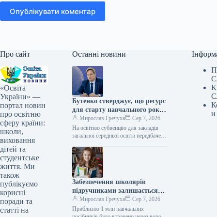
Опублікувати коментар
Про сайт
Останні новини
Інформ
П
С
К
«Освіта
С
України» —
Бутенко стверджує, що ресурс
К
портал новин
для старту навчального року
и
про освітню
надано
Мирослав Гречуха
Сер 7, 2026
сферу країни:
На освітню субвенцію для закладів
школи,
загальної середньої освіти передбачено
виховання
57,4 млрд грн Бутенко заявив, що
дітей та
ресурс для початку навчального
студентське
року…
життя. Ми
також
Забезпечення школярів
публікуємо
підручниками залишається
корисні
проблемою, – очільник
Мирослав Гречуха
Сер 7, 2026
поради та
міністерства
Приблизно 1 млн навчальних
статті на
посібників було втрачено через ворожі