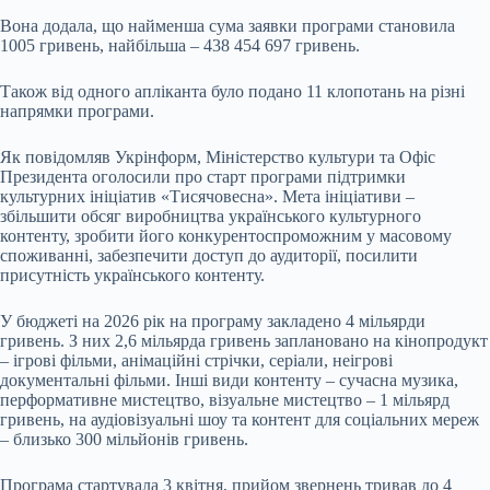
Вона додала, що найменша сума заявки програми становила
1005 гривень, найбільша – 438 454 697 гривень.
Також від одного апліканта було подано 11 клопотань на різні
напрямки програми.
Як повідомляв Укрінформ, Міністерство культури та Офіс
Президента оголосили про старт програми підтримки
культурних ініціатив «Тисячовесна». Мета ініціативи –
збільшити обсяг виробництва українського культурного
контенту, зробити його конкурентоспроможним у масовому
споживанні, забезпечити доступ до аудиторії, посилити
присутність українського контенту.
У бюджеті на 2026 рік на програму закладено 4 мільярди
гривень. З них 2,6 мільярда гривень заплановано на кінопродукт
– ігрові фільми, анімаційні стрічки, серіали, неігрові
документальні фільми. Інші види контенту – сучасна музика,
перформативне мистецтво, візуальне мистецтво – 1 мільярд
гривень, на аудіовізуальні шоу та контент для соціальних мереж
– близько 300 мільйонів гривень.
Програма стартувала 3 квітня, прийом звернень тривав до 4