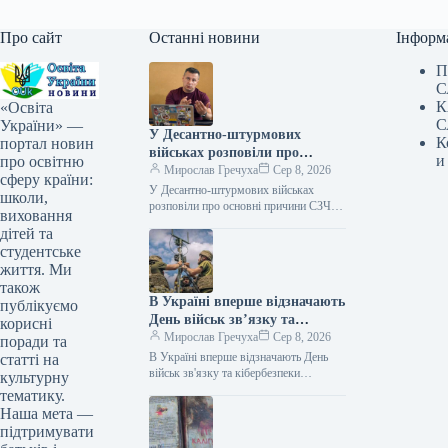
Про сайт
Останні новини
Інформ
П
С
К
«Освіта
С
України» —
У Десантно-штурмових
К
портал новин
військах розповіли про
и
про освітню
основні причини СЗЧ
Мирослав Гречуха
Сер 8, 2026
сферу країни:
У Десантно-штурмових військах
школи,
розповіли про основні причини СЗЧ
виховання
Ексклюзив 08.08.2026 12:05
дітей та
Укрінформ Серед основних причин,
студентське
через які військовослужбовці
життя. Ми
приймають рішення…
також
В Україні вперше відзначають
публікуємо
День військ зв’язку та
корисні
кібербезпеки
Мирослав Гречуха
Сер 8, 2026
поради та
В Україні вперше відзначають День
статті на
військ зв'язку та кібербезпеки
культурну
08.08.2026 10:16 Укрінформ В Україні
тематику.
8 серпня вперше відзначають День
Наша мета —
військ…
підтримувати