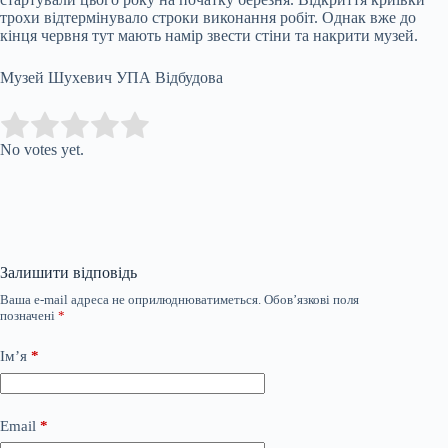
трохи відтермінувало строки виконання робіт. Однак вже до
кінця червня тут мають намір звести стіни та накрити музей.
Музей Шухевич УПА Відбудова
Submit Rating
Rate this item:
No votes yet.
Залишити відповідь
Ваша e-mail адреса не оприлюднюватиметься.
Обов’язкові поля
позначені
*
Ім’я
*
Email
*