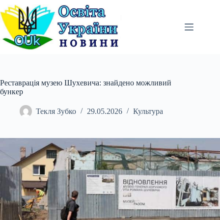
Перейти
до
вмісту
Реставрація музею Шухевича: знайдено можливий
бункер
Текля Зубко
29.05.2026
Культура