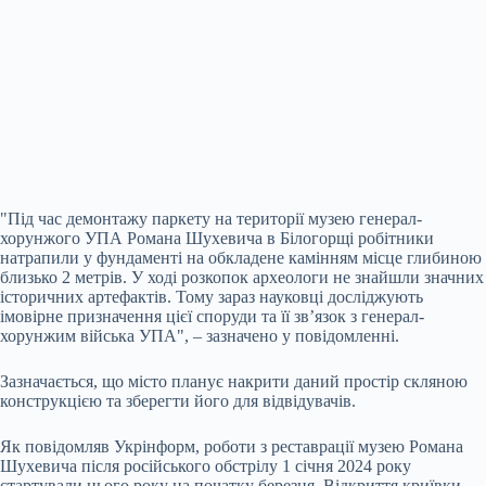
"Під час демонтажу паркету на території музею генерал-
хорунжого УПА Романа Шухевича в Білогорщі робітники
натрапили у фундаменті на обкладене камінням місце глибиною
близько 2 метрів. У ході розкопок археологи
не знайшли значних
історичних артефактів. Тому зараз науковці досліджують
імовірне призначення цієї споруди та її зв’язок з генерал-
хорунжим війська УПА", – зазначено у повідомленні.
Зазначається, що місто планує накрити даний простір скляною
конструкцією та зберегти його для відвідувачів.
Як повідомляв Укрінформ, роботи з реставрації музею Романа
Шухевича після російського обстрілу 1 січня 2024 року
стартували цього року на початку березня. Відкриття криївки