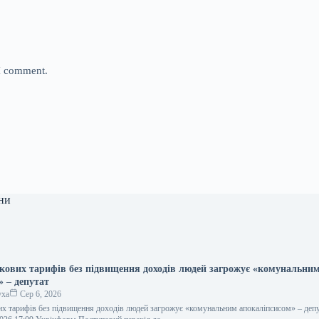
 I comment.
ни
нкових тарифів без підвищення доходів людей загрожує «комунальни
» – депутат
уха
Сер 6, 2026
их тарифів без підвищення доходів людей загрожує «комунальним апокаліпсисом» – деп