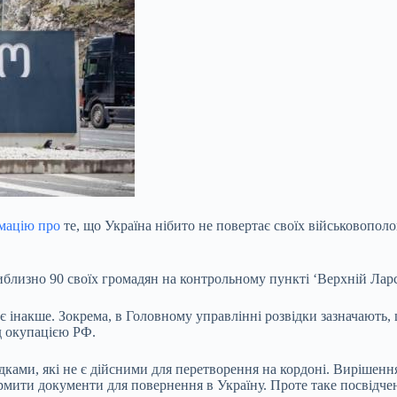
мацію про
те, що Україна нібито не повертає своїх військовополо
близно 90 своїх громадян на контрольному пункті ‘Верхній Ларс’
є інакше. Зокрема, в Головному
управлінні розвідки зазначають, 
ід окупацією РФ.
дками, які не є дійсними для перетворення на кордоні. Вирішенн
формити документи для повернення в Україну. Проте таке посвідч