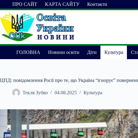
Перейти
ПРО САЙТ
КАРТА САЙТУ
Контакти
до
вмісту
ГОЛОВНА
Новини освіти
Діти
Культура
Ста
ЦПД: повідомлення Росії про те, що Україна “ігнорує” повернен
Текля Зубко
04.08.2025
Культура