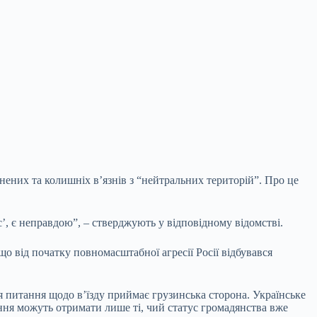
нених та колишніх в’язнів з “нейтральних територій”. Про це
, є неправдою”, – стверджують у відповідному відомстві.
що від початку повномасштабної агресії Росії відбувався
я питання щодо в’їзду приймає грузинська сторона. Українське
ення можуть отримати лише ті, чий статус громадянства вже