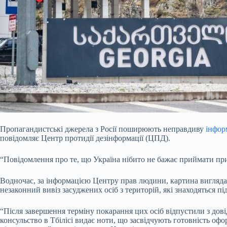
Пропагандистські джерела з Росії поширюють неправдиву
інфор
повідомляє Центр протидії дезінформації (ЦПД).
“Повідомлення про те, що Україна нібито не бажає приймати при
Водночас, за інформацією Центру прав людини, картина вигляда
незаконний вивіз засуджених осіб з територій, які знаходяться п
“Після завершення терміну покарання цих осіб відпустили з дові
консульство в Тбілісі видає ноти, що засвідчують готовність о