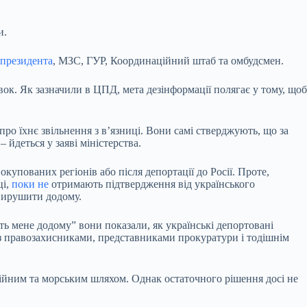
и.
 президента
, МЗС, ГУР, Координаційний штаб та омбудсмен.
ок. Як зазначили в ЦПД, мета дезінформації полягає у тому, щоб
про їхнє звільнення з в’язниці. Вони самі стверджують, що за
 йдеться у заяві міністерства.
купованих регіонів або після депортації до Росії. Проте,
ці,
поки не
отримають підтвердження від українського
 вирушити додому.
ь мене додому” вони показали, як українські депортовані
 з правозахисниками, представниками прокуратури і тодішнім
аційним та морським шляхом. Однак остаточного рішення досі не