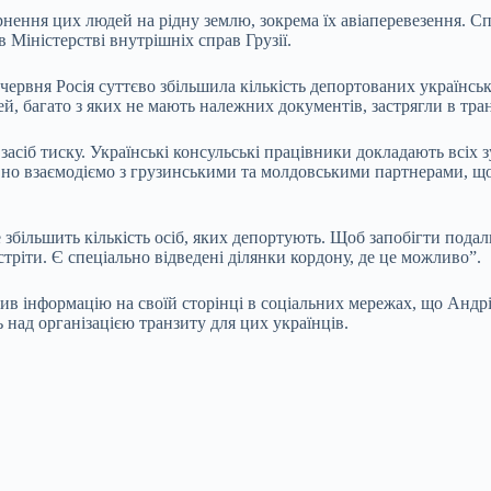
рнення цих людей на рідну землю, зокрема їх авіаперевезення. С
 Міністерстві внутрішніх справ Грузії.
червня Росія суттєво збільшила кількість депортованих українсь
й, багато з яких не мають належних документів, застрягли в тран
к засіб тиску. Українські консульські працівники докладають всі
тивно взаємодіємо з грузинськими та молдовськими партнерами, 
е збільшить кількість осіб, яких депортують. Щоб запобігти под
тріти. Є спеціально відведені ділянки кордону, де це можливо”.
 інформацію на своїй сторінці в соціальних мережах, що Андрій
над організацією транзиту для цих українців.