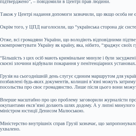
підтверджено”, – повідомили в Центрі прав людини.
Також у Центрі надання допомоги зазначили, що якщо особа не 
Окрім того, у ЦПД наголосили, що “українська сторона діє систе
Отже, всі громадяни України, що володіють відповідними підтве
скомпрометувати Україну як країну, яка, нібито, “зраджує своїх 
“Більшість з цих осіб мають кримінальне минуле і були засуджені
скоєні злочини відбували покарання у пенітенціарних установах. 
Грузія на сьогоднішній день слугує єдиним маршрутом для українц
позбавлені будь-яких документів, колишні в’язні можуть затримув
посольства про своє громадянство. Лише після цього вони можут
Вперше масштабно про цю проблему заговорили журналісти проєк
окупантами ексв’язні долають шлях додому. А у липні минулого 
міністром юстиції Денисом Малюською.
Міністерство внутрішніх справ Грузії зазначає, що запропонувал
ухвалено.