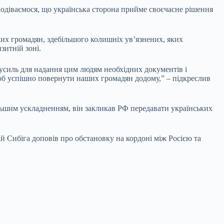
подіваємося, що українська сторона прийме своєчасне рішення
ких громадян, здебільшого колишніх ув’язнених, яких
зитній зоні.
х зусиль для надання цим людям необхідних документів і
щоб успішно повернути наших громадян додому,” – підкреслив
альшим ускладненням, він закликав РФ передавати українських
 Сибіга доповів про обстановку на кордоні між Росією та