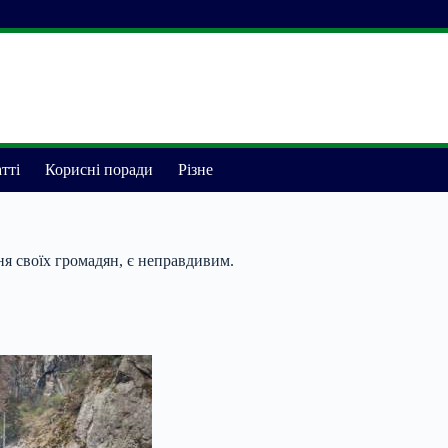
тті
Корисні поради
Різне
ня своїх громадян, є неправдивим.