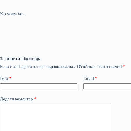
Submit Rating
Rate this item:
No votes yet.
Залишити відповідь
Ваша e-mail адреса не оприлюднюватиметься.
Обов’язкові поля позначені
*
Ім’я
*
Email
*
Додати коментар
*