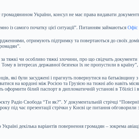
є громадянином України, консул не має права видавати документ
мно із самого початку цієї ситуації”. Питанням займаються
Офіс
рдженнями, отримують підтримку та повертаються до своїх домів
громадян”.
 за тяжкі чи особливо тяжкі злочини, про що свідчать документи 
Тому в інтересах державної безпеки їх не пропустили в країну”, –
ів, які були засуджені і прагнуть повернутися на батьківщину з о
атися на кордоні між Росією та Грузією на тижні або навіть міся
ь оформити білий паспорт в дипломатичній установі в Тбілісі і
ту Радіо Свобода “Ти як?”. У документальній стрічці “Поверніт
року під час презентації стрічки у Києві це питання обговорили
о Україні декілька варіантів повернення громадян – зокрема аві