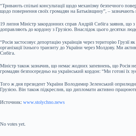
“Тривають спільні консультації щодо механізму безпечного пове
щодо повернення своїх громадян на Батьківщину”, – зазначають в
19 липня Міністр закордонних справ Андрій Сибіга заявив, що з 
доправляють до кордону з Грузією. Внаслідок цього десятки люде
“Росія застосовує депортацію українців через територію Грузії я
організації їхнього транзиту до України через Молдову. Ми ак
Сибіга.
Міністр також зазначив, що немає жодних запевнень, що Росія н
громадян безпосередньо на український кордон: “Ми готові їх зус
Того ж дня президент України Володимир Зеленський оприлюднив
Грузією. Він також підкреслив, що дипломати активно працюють 
Источник:
www.stolychno.news
Submit Rating
Rate this item:
No votes yet.