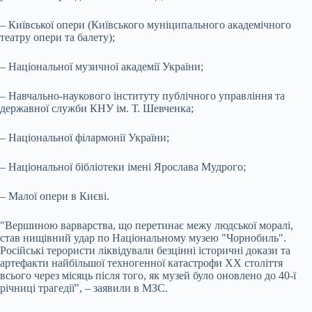
– Київської опери (Київського муніципального академічного
театру опери та балету);
– Національної музичної академії України;
– Навчально-наукового інституту публічного управління та
державної служби КНУ ім. Т. Шевченка;
– Національної філармонії України;
– Національної бібліотеки імені Ярослава Мудрого;
– Малої опери в Києві.
"Вершиною варварства, що перетинає межу людської моралі,
став нищівний удар по Національному музею "Чорнобиль".
Російські терористи ліквідували безцінні історичні докази та
артефакти найбільшої техногенної катастрофи XX століття
всього через місяць після того, як музей було оновлено до 40-ї
річниці трагедії", – заявили в МЗС.