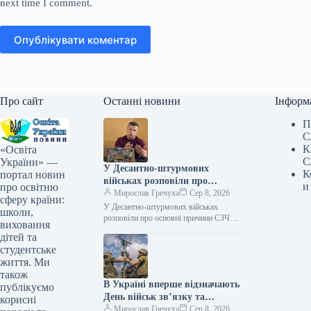
next time I comment.
Опублікувати коментар
Про сайт
Останні новини
Інформ
П
С
К
«Освіта
С
України» —
У Десантно-штурмових
К
портал новин
військах розповіли про
и
про освітню
основні причини СЗЧ
Мирослав Гречуха
Сер 8, 2026
сферу країни:
У Десантно-штурмових військах
школи,
розповіли про основні причини СЗЧ
виховання
Ексклюзив 08.08.2026 12:05
дітей та
Укрінформ Серед основних причин,
студентське
через які військовослужбовці
життя. Ми
приймають рішення…
також
В Україні вперше відзначають
публікуємо
День військ зв’язку та
корисні
кібербезпеки
Мирослав Гречуха
Сер 8, 2026