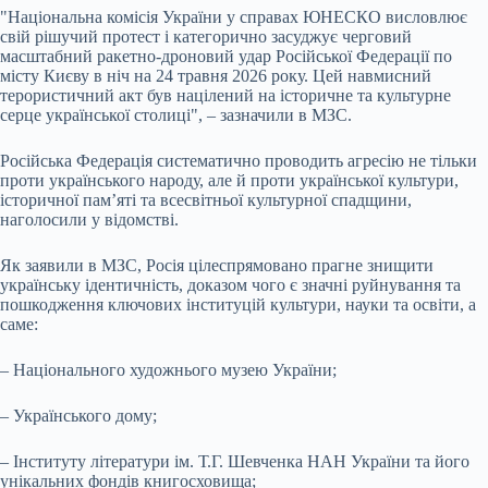
"Національна комісія України у справах ЮНЕСКО висловлює
свій рішучий протест і категорично засуджує черговий
масштабний ракетно-дроновий удар Російської Федерації по
місту Києву в ніч на 24 травня 2026 року. Цей навмисний
терористичний акт був націлений на історичне та культурне
серце української столиці", – зазначили в МЗС.
Російська Федерація систематично проводить агресію не тільки
проти українського народу, але й проти української культури,
історичної пам’яті та всесвітньої культурної спадщини,
наголосили у відомстві.
Як заявили в МЗС, Росія цілеспрямовано прагне знищити
українську ідентичність, доказом чого є значні руйнування та
пошкодження ключових інституцій культури, науки та освіти, а
саме:
– Національного художнього музею України;
– Українського дому;
– Інституту літератури ім. Т.Г. Шевченка НАН України та його
унікальних фондів книгосховища;