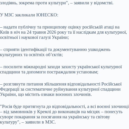
злодіянь, зокрема проти культури", – заявили у відомстві.
У МЗС закликали ЮНЕСКО:
– надати публічну та принципову оцінку російській атаці на
Київ в ніч на 24 травня 2026 року та її наслідкам для культурної,
освітньої і наукової галузі України;
– сприяти ідентифікації та документуванню ушкоджень
культурних та освітніх об’єктів;
– посилити міжнародні заходи захисту української культурної
спадщини та допомоги постраждалим установам;
– розглянути питання збільшення відповідальності Російської
Федерації за систематичне руйнування культурної спадщини
України, що містить ознаки воєнних злочинів.
"Росія буде притягнута до відповідальності, а всі воєнні злочинці
– від замовників у Кремлі до виконавців на місцях – понесуть
суворе покарання за посягання на українську та світову
культуру", – заявили в МЗС.