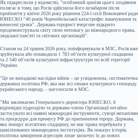
Як підкреслили у відомстві, "особливий цинізм цього злодіяння
полягає в тому, що Росія здійснила його незабаром після
прийняття у квітні 2026 року рішення 224-ї сесії Виконавчої ради
ЮНЕСКО "40 років Чорнобильської катастрофи: вшанування та
винесені уроки". Держава-терорист вчергове відкрито
продемонструвала світу свою неповагу до міжнародного права,
людської пам’яті та світових організацій".
Станом на 24 травня 2026 року, поінформували в МЗС, Росія вже
зруйнувала або пошкодила 1 783 об’єкти культурної спадщини
та 2 540 об’єктів культурної інфраструктури по всій території
України.
"Це не випадкові наслідки війни – це усвідомлена, систематична
державна політика РФ, яка має всі ознаки культурного геноциду
українського народу, – наголосили в МЗС.
"Ми закликаємо Генерального директора ЮНЕСКО, її
відповідні підрозділи та держави-члени Організації негайно
застосувати всі наявні міжнародні інструменти, суворі механізми
та процедури для примусу РФ до припинення терору. Держава,
яка знищує всесвітню спадщину, не має права перебувати у
цивілізованих міжнародних інституціях. Як показує історія,
політика замирення агресорів лише заохочує їх до нових