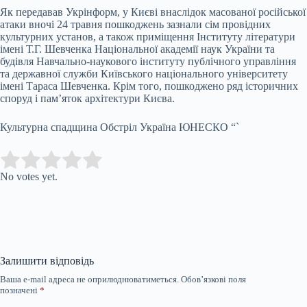
Як передавав Укрінформ, у Києві внаслідок масованої російської
атаки вночі 24 травня пошкоджень зазнали сім провідних
культурних установ, а також приміщення Інституту літератури
імені Т.Г. Шевченка Національної академії наук України та
будівля Навчально-наукового інституту публічного управління
та державної служби Київського національного університету
імені Тараса Шевченка. Крім того, пошкоджено ряд історичних
споруд і пам’яток архітектури Києва.
Культурна спадщина Обстріл Україна ЮНЕСКО “`
Submit Rating
Rate this item:
No votes yet.
Залишити відповідь
Ваша e-mail адреса не оприлюднюватиметься.
Обов’язкові поля
позначені
*