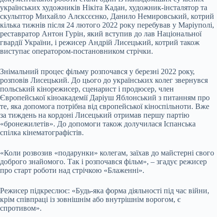
українських художників Нікіта Кадан, художник-інсталятор та
скульптор Михайло Алєксєєнко, Данило Немировський, котрий
кілька тижнів після 24 лютого 2022 року перебував у Маріуполі,
реставратор Антон Гурін, який вступив до лав Національної
гвардії України, і режисер Андрій Лисецький, котрий також
виступає оператором-постановником стрічки.
Знімальний процес фільму розпочався у березні 2022 року,
розповів Лисецький. До цього до українських колег звернувся
польський кінорежисер, сценарист і продюсер, член
Європейської кіноакадемії Даріуш Яблонський з питанням про
те, яка допомога потрібна від європейської кіноспільноти. Вже
за тиждень на кордоні Лисецький отримав першу партію
«бронежилетів». До допомоги також долучилася Іспанська
спілка кінематографістів.
«Коли розвозив «подарунки» колегам, заїхав до майстерні свого
доброго знайомого. Так і розпочався фільм», – згадує режисер
про старт роботи над стрічкою «Блаженні».
Режисер підкреслює: «Будь-яка форма діяльності під час війни,
крім співпраці із зовнішнім або внутрішнім ворогом, є
спротивом».