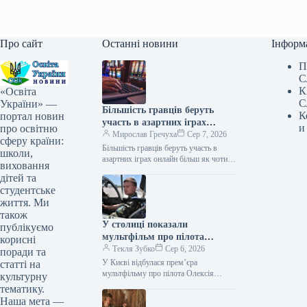
Про сайт
Останні новини
Інформ
П
С
К
«Освіта
С
України» —
Більшість гравців беруть
К
портал новин
участь в азартних іграх
и
про освітню
онлайн більш як чотири роки
Мирослав Гречуха
Сер 7, 2026
сферу країни:
Більшість гравців беруть участь в
школи,
азартних іграх онлайн більш як чотири
виховання
роки Дослідження 07.08.2026 05:42
дітей та
Укрінформ Більшість учасників
студентське
дослідження ринку…
життя. Ми
також
У столиці показали
публікуємо
мультфільм про пілота
корисні
Олексія «Мунфіша» Меся
Текля Зубко
Сер 6, 2026
поради та
У Києві відбулася прем’єра
статті на
мультфільму про пілота Олексія
культурну
«Мунфіша» Меся Відео 06.08.2026
тематику.
20:51 Укрінформ В Музеї війни
Наша мета —
представили перший анімаційний…