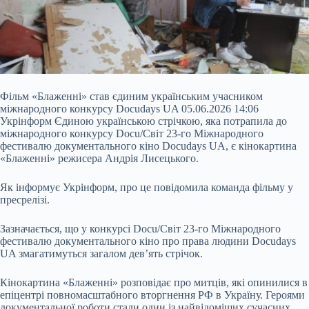
Фільм «Блаженні» став єдиним українським учасником
міжнародного конкурсу Docudays UA 05.06.2026 14:06
Укрінформ Єдиною українською стрічкою, яка потрапила до
міжнародного конкурсу Docu/Світ 23-го Міжнародного
фестивалю документального кіно Docudays UA, є кінокартина
«Блаженні» режисера Андрія Лисецького.
Як інформує Укрінформ, про це повідомила команда фільму у
пресрелізі.
Зазначається, що у конкурсі Docu/Світ 23-го Міжнародного
фестивалю документального кіно про права людини Docudays
UA
змагатимуться загалом дев’ять стрічок.
Кінокартина «Блаженні» розповідає про митців, які опинилися в
епіцентрі повномасштабного вторгнення РФ в Україну. Героями
документальної роботи стали один із найвідоміших сучасних