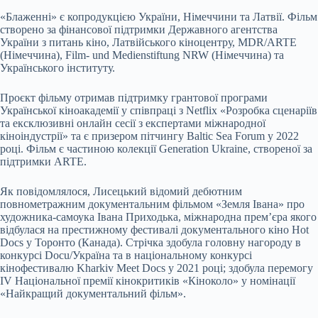
«Блаженні» є копродукцією України, Німеччини та Латвії. Фільм
створено за фінансової підтримки Державного агентства
України з питань кіно, Латвійського кіноцентру, MDR/ARTE
(Німеччина), Film- und Medienstiftung NRW (Німеччина) та
Українського інституту.
Проєкт фільму отримав підтримку грантової програми
Української кіноакадемії у співпраці з Netflix «Розробка сценаріїв
та ексклюзивні онлайн сесії з експертами міжнародної
кіноіндустрії» та є призером пітчингу Baltic Sea Forum у 2022
році. Фільм є частиною колекції Generation Ukraine, створеної за
підтримки ARTE.
Як повідомлялося, Лисецький відомий дебютним
повнометражним документальним фільмом «Земля Івана» про
художника-самоука Івана Приходька, міжнародна прем’єра якого
відбулася на престижному фестивалі документального кіно Hot
Docs у Торонто (Канада). Стрічка здобула головну нагороду в
конкурсі Docu/Україна та в національному конкурсі
кінофестивалю Kharkiv Meet Docs у 2021 році; здобула перемогу
IV Національної премії кінокритиків «Кіноколо» у номінації
«Найкращий документальний фільм».