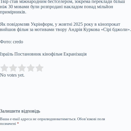
Твір став міжнародним бестселером, зокрема переклади більш
ніж 30 мовами були розпродані накладом понад мільйон
примірників.
Як повідомляв Укрінформ, у жовтні 2025 року в кінопрокат
вийшов фільм за мотивами твору Андрія Куркова «Сірі бджоли».
Фото: credo
Ізраїль Постановник кінофільм Екранізація
Submit Rating
Rate this item:
No votes yet.
Залишити відповідь
Ваша e-mail адреса не оприлюднюватиметься.
Обов’язкові поля
позначені
*