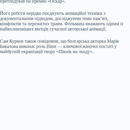
претендував на премію «Оскар».
Його роботи нерідко поєднують анімаційні техніки з
документальним підходом, досліджуючи теми пам’яті,
конфліктів та пережитих травм. Фольмана вважають одним із
найвпливовіших митців сучасної авторської анімації.
Сам Курков також повідомив, що болгарська акторка Марія
Бакалова виконає роль Ніни — ключової жіночої постаті у
майбутній екранізації твору «Пікнік на льоду».