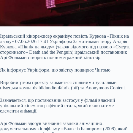
Ізраїльський кінорежисер екранізує повість Куркова «Пікнік на
льоду» 07.06.2026 17:41 Укрінформ За мотивами твору Андрія
Куркова «Пікнік на льоду» (також відомого під назвою «Смерть
стороннього» Death and the Penguin) ізраїльський постановник
Арі Фольман створить повнометражний кінотвір.
Як інформує Укрінформ, цю звістку поширює Читомо.
Виробництвом проєкту займається спільними зусиллями
німецька компанія bildundtonfabrik (btf) та Anonymous Content.
Зазначається, що
постановник застосує у фільмі власний
унікальний кінематографічний стиль, який включатиме
елементи анімації.
Арі Фольман здобув визнання завдяки анімаційно-
документальному кінофільму «Вальс із Баширом» (2008), який