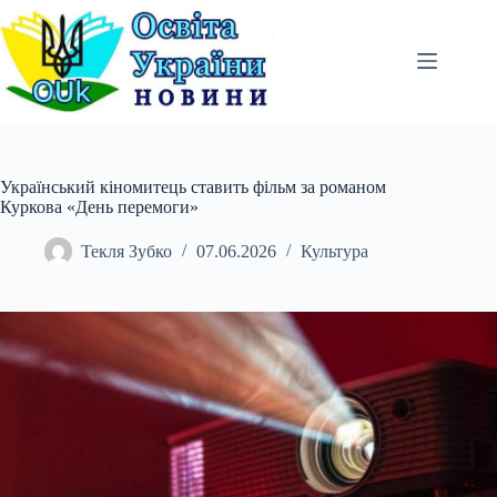
Перейти
до
вмісту
Український кіномитець ставить фільм за романом
Куркова «День перемоги»
Текля Зубко
07.06.2026
Культура