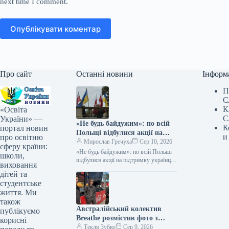
next time I comment.
Опублікувати коментар
Про сайт
Останні новини
Інформ
П
С
К
«Освіта
С
України» —
«Не будь байдужим»: по всій
К
портал новин
Польщі відбулися акції на
и
про освітню
підтримку українців
Мирослав Гречуха
Сер 10, 2026
сферу країни:
«Не будь байдужим»: по всій Польщі
школи,
відбулися акції на підтримку українців
виховання
09.08.2026 23:22 Укрінформ У 22
дітей та
містах Польщі під гаслом…
студентське
життя. Ми
також
Австралійський колектив
публікуємо
Breathe розмістив фото з
корисні
київського виступу на
Текля Зубко
Сер 9, 2026