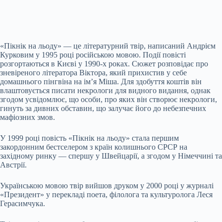
«Пікнік на льоду» — це літературний твір, написаний Андрієм
Курковим у 1995 році російською мовою. Події повісті
розгортаються в Києві у 1990-х роках. Сюжет розповідає про
зневіреного літератора Віктора, який прихистив у себе
домашнього пінгвіна на ім’я Міша. Для здобуття коштів він
влаштовується писати некрологи для видного видання, однак
згодом усвідомлює, що особи, про яких він створює некрологи,
гинуть за дивних обставин, що залучає його до небезпечних
мафіозних змов.
У 1999 році повість «Пікнік на льоду» стала першим
закордонним бестселером з країн колишнього СРСР на
західному ринку — спершу у Швейцарії, а згодом у Німеччині та
Австрії.
Українською мовою твір вийшов друком у 2000 році у журналі
«Президент» у перекладі поета, філолога та культуролога Леся
Герасимчука.