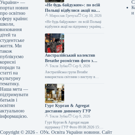
С
України» —
«Не будь байдужим»: по всій
К
портал новин
Польщі відбулися акції на
и
про освітню
підтримку українців
Мирослав Гречуха
Сер 10, 2026
сферу країни:
«Не будь байдужим»: по всій Польщі
школи,
відбулися акції на підтримку українців
виховання
09.08.2026 23:22 Укрінформ У 22
дітей та
містах Польщі під гаслом…
студентське
життя. Ми
також
Австралійський колектив
публікуємо
Breathe розмістив фото з
корисні
київського виступу на
Текля Зубко
Сер 9, 2026
поради та
обкладинці платівки
Австралійська група Breathe
статті на
використала світлини з виступу в
культурну
Києві для обкладинки платівки
тематику.
09.08.2026 16:40 Укрінформ
Наша мета —
Австралійський гурт Breathe зробив
підтримувати
обкладинкою…
батьків і
освітян
Гурт Курган & Agregat
актуальною
доставив допомогу ГУР
інформацією.
Текля Зубко
Сер 9, 2026
Гурт Курган & Agregat надав
підтримку ГУР Фото 09.08.2026 15:11
Copyright © 2026 - ОУк. Освіта України новини. Сайт
Укрінформ Воїни спецпідрозділу ГУР