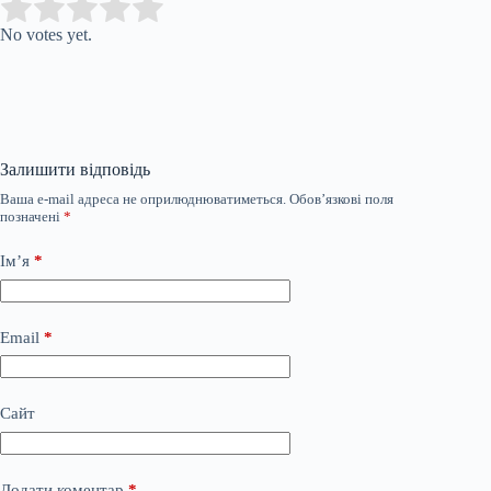
Submit Rating
Rate this item:
No votes yet.
Залишити відповідь
Ваша e-mail адреса не оприлюднюватиметься.
Обов’язкові поля
позначені
*
Ім’я
*
Email
*
Сайт
Додати коментар
*