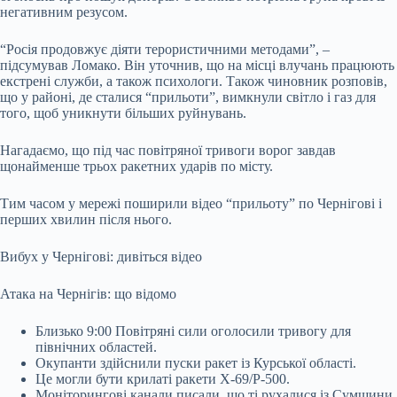
негативним резусом.
“Росія продовжує діяти терористичними методами”, –
підсумував Ломако. Він уточнив, що на місці влучань працюють
екстрені служби, а також психологи. Також чиновник розповів,
що у районі, де сталися “прильоти”, вимкнули світло і газ для
того, щоб уникнути більших руйнувань.
Нагадаємо, що під час повітряної тривоги ворог завдав
щонайменше трьох ракетних ударів по місту.
Тим часом у мережі поширили відео “прильоту” по Чернігові і
перших хвилин після нього.
Вибух у Чернігові: дивіться відео
Атака на Чернігів: що відомо
Близько 9:00 Повітряні сили оголосили тривогу для
північних областей.
Окупанти здійснили пуски ракет із Курської області.
Це могли бути крилаті ракети Х-69/Р-500.
Моніторингові канали писали, що ті рухалися із Сумщини