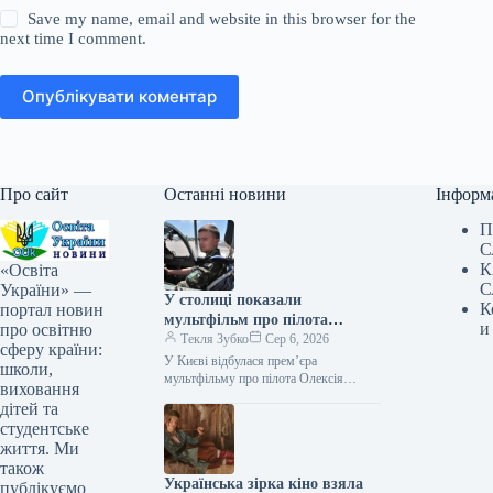
Save my name, email and website in this browser for the
next time I comment.
Опублікувати коментар
Про сайт
Останні новини
Інформ
П
С
К
«Освіта
С
України» —
У столиці показали
К
портал новин
мультфільм про пілота
и
про освітню
Олексія «Мунфіша» Меся
Текля Зубко
Сер 6, 2026
сферу країни:
У Києві відбулася прем’єра
школи,
мультфільму про пілота Олексія
виховання
«Мунфіша» Меся Відео 06.08.2026
дітей та
20:51 Укрінформ В Музеї війни
студентське
представили перший анімаційний…
життя. Ми
також
Українська зірка кіно взяла
публікуємо