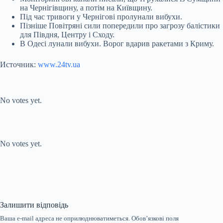
на Чернігівщину, а потім на Київщину.
Під час тривоги у Чернігові пролунали вибухи.
Пізніше Повітряні сили попередили про загрозу балістики
для Півдня, Центру і Сходу.
В Одесі лунали вибухи. Ворог вдарив ракетами з Криму.
Источник:
www.24tv.ua
Submit Rating
Rate this item:
No votes yet.
Submit Rating
Rate this item:
No votes yet.
Залишити відповідь
Ваша e-mail адреса не оприлюднюватиметься.
Обов’язкові поля