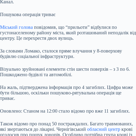
Канал.
Пошукова операція триває
Міський голова
повідомив, що “прильоти” відбулися по
густонаселеному району міста, який розташований неподалік від
центру. Це перехрестя двох вулиць.
За словами Ломако, сталося пряме влучання у 8-поверхову
будівлю соціальної інфраструктури.
Візуально зруйновані елементи стін шести поверхів – з 3 по 6.
Пошкоджено будівлі та автомобілі.
На жаль, підтверджена інформація про 4 загиблих. Цифра може
бути більшою, оскільки пошуково-рятувальна операція ще
триває.
Оновлено: Станом на 12:00 стало відомо про вже 11 загиблих.
Також відомо про понад 50 постраждалих. Багато травмованих,
які звертаються до лікарні. Чернігівський
обласний центр
крові
оголосив про пошук донорів. Особливо потрібна група крові із