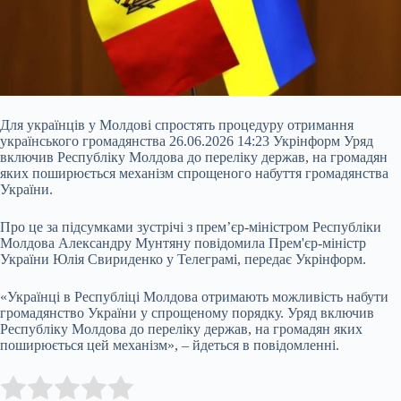
Для українців у Молдові спростять процедуру отримання
українського громадянства 26.06.2026 14:23 Укрінформ Уряд
включив Республіку Молдова до переліку держав, на громадян
яких поширюється механізм спрощеного набуття громадянства
України.
Про це за підсумками зустрічі з прем’єр-міністром Республіки
Молдова Александру Мунтяну повідомила Прем'єр-міністр
України Юлія Свириденко у Телеграмі, передає Укрінформ.
«Українці в Республіці Молдова отримають можливість набути
громадянство
України у спрощеному порядку. Уряд включив
Республіку Молдова до переліку держав, на громадян яких
поширюється цей механізм», – йдеться в повідомленні.
Submit Rating
Rate this item: