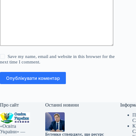
Save my name, email and website in this browser for the
next time I comment.
Опублікувати коментар
Про сайт
Останні новини
Інформ
П
С
К
«Освіта
С
України» —
Бутенко стверджує, що ресурс