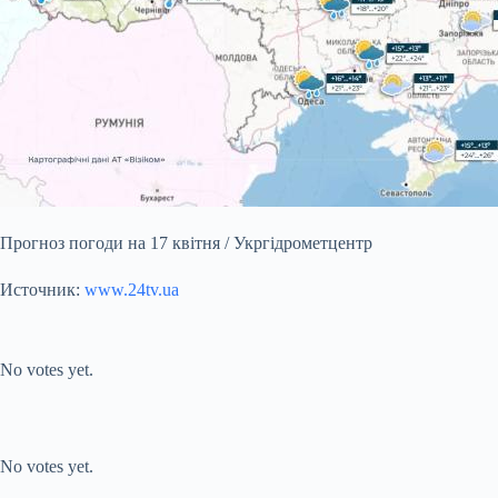
Прогноз погоди на 17 квітня / Укргідрометцентр
Источник:
www.24tv.ua
Submit Rating
Rate this item:
No votes yet.
Submit Rating
Rate this item:
No votes yet.