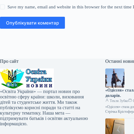
Save my name, email and website in this browser for the next time
Опублікувати коментар
Про сайт
Останні нови
«Одіссея» ста
«Освіта України» — портал новин про
доларів.
освітню сферу країни: школи, виховання
Текля Зубко
С
дітей та студентське життя. Ми також
«Одіссея» стала д
публікуємо корисні поради та статті на
Стрічка Крістофе
культурну тематику. Наша мета —
підтримувати батьків і освітян актуальною
інформацією.