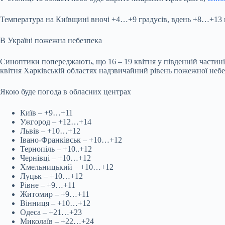
Температура на Київщині вночі +4…+9 градусів, вдень +8…+13 гр
В Україні пожежна небезпека
Синоптики попереджають, що 16 – 19 квітня у південній частині к
квітня Харківській областях надзвичайний рівень пожежної небе
Якою буде погода в обласних центрах
Київ – +9…+11
Ужгород – +12…+14
Львів – +10…+12
Івано-Франківськ – +10…+12
Тернопіль – +10..+12
Чернівці – +10…+12
Хмельницький – +10…+12
Луцьк – +10…+12
Рівне – +9…+11
Житомир – +9…+11
Вінниця – +10…+12
Одеса – +21…+23
Миколаїв – +22…+24