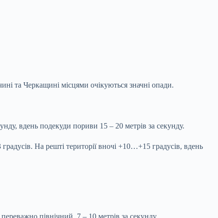
ччині та Черкащині місцями очікуються значні опади.
кунду, вдень подекуди пориви 15 – 20 метрів за секунду.
градусів. На решті території вночі +10…+15 градусів, вдень
ереважно північний️, 7 – 10 метрів за секунду.