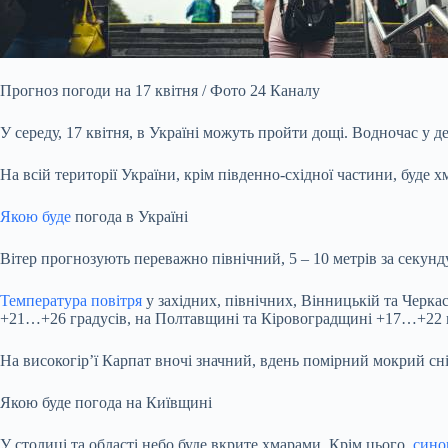
Прогноз погоди на 17 квітня / Фото 24 Каналу
У середу, 17 квітня, в Україні можуть пройти дощі. Водночас у 
На всій території України, крім південно-східної частини, буде 
Якою буде
погода в Україні
Вітер прогнозують переважно північний, 5 – 10 метрів за секунду,
Температура повітря
у західних, північних, Вінницькій та Черка
+21…+26 градусів, на Полтавщині та Кіровоградщині +17…+22 
На високогір’ї Карпат вночі значний, вдень помірний мокрий сні
Якою буде погода на Київщині
У столиці та області небо буде вкрите хмарами. Крім цього,
сино