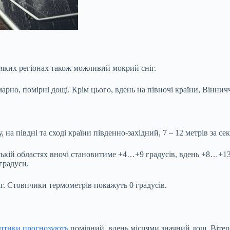
деяких регіонах також можливий мокрий сніг.
хмарно, помірні дощі. Крім цього, вдень на півночі країни, Вінни
 на півдні та сході країни південно-західний, 7 – 12 метрів за се
ській областях вночі становитиме +4…+9 градусів, вдень +8…+13 
градуси.
г. Стовпчики термометрів покажуть 0 градусів.
птики прогнозують
помірний, вдень місцями значний дощ. Вітер п