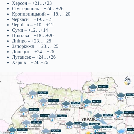
Херсон – +21…+23
Сімферополь – +24…+26
Кропивницький – +18…+20
Черкаси – +19…+21
Чернігів – +10…+12
Суми – +12…+14
Полтава – +18…+20
Дніпро – +23…+25
Запоріжжя – +23…+25
Донецьк – +24…+26
Луганськ – +24…+26
Харків – +24..+26