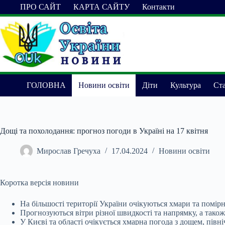
Перейти
ПРО САЙТ
КАРТА САЙТУ
Контакти
до
вмісту
ГОЛОВНА
Новини освіти
Діти
Культура
Ста
Дощі та похолодання: прогноз погоди в Україні на 17 квітня
Мирослав Гречуха
17.04.2024
Новини освіти
Коротка версія новини
На більшості території України очікуються хмари та помірн
Прогнозуються вітри різної швидкості та напрямку, а також 
У Києві та області очікується хмарна погода з дощем, півні