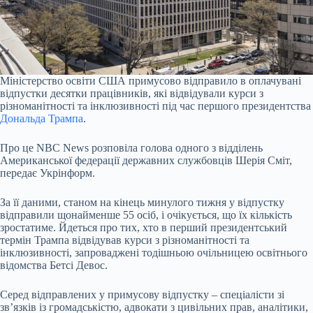
Міністерство освіти США примусово відправило в оплачувані
відпустки десятки працівників, які відвідували курси з
різноманітності та інклюзивності під час першого президентства
Дональда Трампа
.
Про це NBC News розповіла голова одного з відділень
Американської федерації державних службовців Шерія Сміт,
передає Укрінформ.
За її даними, станом на кінець минулого тижня у відпустку
відправили щонайменше 55 осіб, і очікується, що їх кількість
зростатиме. Йдеться про тих, хто в перший президентський
термін Трампа відвідував курси з різноманітності та
інклюзивності, запроваджені тодішньою очільницею освітнього
відомства Бетсі Девос.
Серед відправлених у примусову відпустку – спеціалісти зі
зв’язків із громадськістю, адвокати з цивільних прав, аналітики,