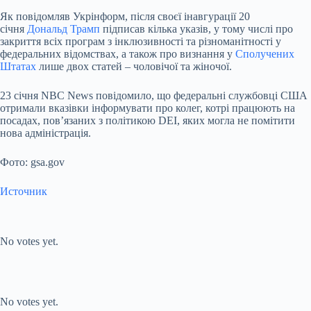
Як повідомляв Укрінформ, після своєї інавгурації 20
січня
Дональд Трамп
підписав кілька указів, у тому числі про
закриття всіх програм з інклюзивності та різноманітності у
федеральних відомствах, а також про визнання у
Сполучених
Штатах
лише двох статей – чоловічої та жіночої.
23 січня NBC News повідомило, що федеральні службовці США
отримали вказівки інформувати про колег, котрі працюють на
посадах, пов’язаних з політикою DEI, яких могла не помітити
нова адміністрація.
Фото: gsa.gov
Источник
Submit Rating
Rate this item:
No votes yet.
Submit Rating
Rate this item:
No votes yet.