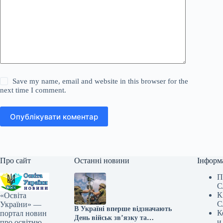
Save my name, email and website in this browser for the
next time I comment.
Опублікувати коментар
Про сайт
Останні новини
Інформ
П
С
К
«Освіта
С
України» —
В Україні вперше відзначають
К
портал новин
День військ зв’язку та
и
про освітню