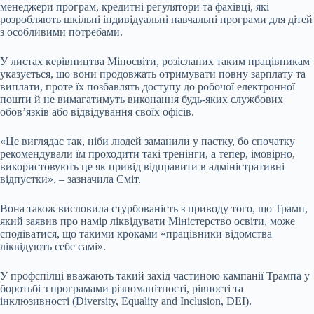
менеджери програм, кредитні регулятори та фахівці, які
розробляють шкільні індивідуальні навчальні програми для дітей
з особливими потребами.
У листах керівництва Міносвіти, розісланих таким працівникам
указується, що вони продовжать отримувати повну зарплату та
виплати, проте їх позбавлять доступу до робочої електронної
пошти й не вимагатимуть виконання будь-яких службових
обов’язків або відвідування своїх офісів.
«Це виглядає так, ніби людей заманили у ​​пастку, бо спочатку
рекомендували їм проходити такі тренінги, а тепер, імовірно,
використовують це як привід відправити в адміністративні
відпустки», – зазначила Сміт.
Вона також висловила стурбованість з приводу того, що Трамп,
який заявив про намір ліквідувати Міністерство освіти, може
сподіватися, що такими кроками «працівники відомства
ліквідують себе самі».
У профспілці вважають такий захід частиною кампанії Трампа у
боротьбі з програмами різноманітності, рівності та
інклюзивності (Diversity, Equality and Inclusion, DEI).