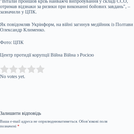
"Віталій пройшов крізь найважчі випробування у складі ССО,
отримав відзнаки за ризики при виконанні бойових завдань", –
зазначили у ЦПК.
Як повідомляв Укрінформ, на війні загинув медійник із Полтави
Олександр Клименко.
Фото: ЦПК
Центр протидії корупції Війна Війна з Росією
Submit Rating
Rate this item:
No votes yet.
Залишити відповідь
Ваша e-mail адреса не оприлюднюватиметься.
Обов’язкові поля
позначені
*