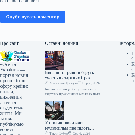
next time I comment.
Опублікувати коментар
Про сайт
Останні новини
Інформ
П
С
К
«Освіта
С
України» —
Більшість гравців беруть
К
портал новин
участь в азартних іграх
и
про освітню
онлайн більш як чотири роки
Мирослав Гречуха
Сер 7, 2026
сферу країни:
Більшість гравців беруть участь в
школи,
азартних іграх онлайн більш як чотири
виховання
роки Дослідження 07.08.2026 05:42
дітей та
Укрінформ Більшість учасників
студентське
дослідження ринку…
життя. Ми
також
У столиці показали
публікуємо
мультфільм про пілота
корисні
Олексія «Мунфіша» Меся
Текля Зубко
Сер 6, 2026
поради та