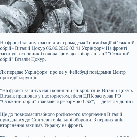
На фронті загинув засновник громадської організації «Осяжний
обрій» Віталій Цокур 06.06.2026 02:41 Укрінформ На фронті
загинув засновник і голова громадської організації "Осяжний
обрій" Віталій Цокур.
Як передає Укрінформ, про це у Фейсбуці повідомив Центр
протидії корупції.
"На фронті загинув наш колишній співробітник Віталій Цокур.
Віталік працював у нас юристом, після ЦПК заснував ГО
"Осяжний обрій" і займався реформою СБУ", – ідеться у дописі.
Ще до
повномасштабного російського вторгнення Віталій
приєднався до Сил територіальної оборони. З перших днів
вторгнення захищав Україну на фронті.