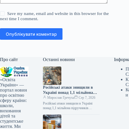
Save my name, email and website in this browser for the
next time I comment.
Опублікувати коментар
Про сайт
Останні новини
Інформ
П
С
К
«Освіта
С
України» —
Російські атаки знищили в
К
портал новин
Україні понад 1,1 мільйона
и
про освітню
підручників
Мирослав Гречуха
Сер 7, 2026
сферу країни:
Російські атаки знищили в Україні
школи,
понад 1,1 мільйона підручників
виховання
07.08.2026 19:50 Укрінформ Через
дітей та
російські атаки знищено понад 1,1 млн
студентське
українських…
життя. Ми