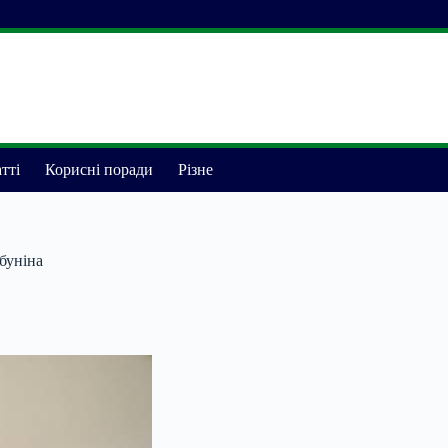
тті
Корисні поради
Різне
буніна