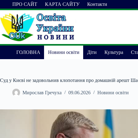
Перейти
ПРО САЙТ
КАРТА САЙТУ
Контакти
до
вмісту
ГОЛОВНА
Новини освіти
Діти
Культура
Ста
Суд у Києві не задовольнив клопотання про домашній арешт Ша
Мирослав Гречуха
09.06.2026
Новини освіти