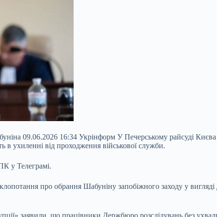
ніна 09.06.2026 16:34 Укрінформ У Печерському райсуді Києва в
ть в ухиленні від проходження військової служби.
ПК у Телеграмі.
и клопотання про обрання Шабуніну запобіжного заходу у
вигляді
упції» заявили, що працівники Держбюро розслідувань без ухвал