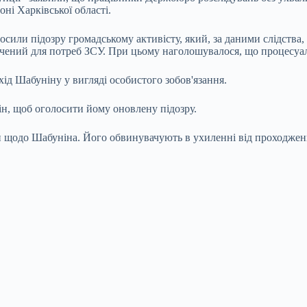
ні Харківської області.
сили підозру громадському активісту, який, за даними слідства,
ачений для потреб ЗСУ. При цьому наголошувалося, що процесуал
ід Шабуніну у вигляді особистого зобов'язання.
ін, щоб оголосити йому оновлену підозру.
 щодо Шабуніна. Його обвинувачують в ухиленні від проходженн