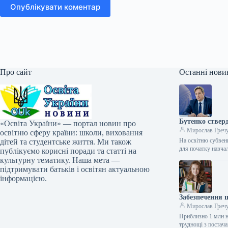
Опублікувати коментар
Про сайт
Останні нови
Бутенко ствер
«Освіта України» — портал новин про
Мирослав Греч
освітню сферу країни: школи, виховання
На освітню субвенц
дітей та студентське життя. Ми також
для початку навч
публікуємо корисні поради та статті на
культурну тематику. Наша мета —
підтримувати батьків і освітян актуальною
інформацією.
Забезпечення 
Мирослав Греч
Приблизно 1 млн н
труднощі з постач