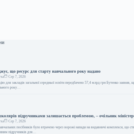
ни
джує, що ресурс для старту навчального року надано
уха
Сер 7, 2026
ію для закладів загальної середньої освіти передбачено 57,4 млрд грн Бутенко заявив, 
ального року…
школярів підручниками залишається проблемою, – очільник міністер
уха
Сер 7, 2026
авчальних посібників було втрачено через ворожі напади на видавничі комплекси, що с
анням підручників для…