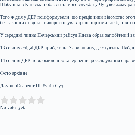
Шабуніна в Київській області та його служби у Чугуївському райо
Того ж дня у ДБР поінформували, що працівники відомства оголо
без законних підстав використовував транспортний засіб, призн
У середині липня Печерський райсуд Києва обрав запобіжний зах
13 серпня слідчі ДБР прибули на Харківщину, де служить Шабун
14 серпня ДБР повідомило про завершення розслідування справи
Фото архівне
Домашній арешт Шабунін Суд
Submit Rating
Rate this item:
No votes yet.