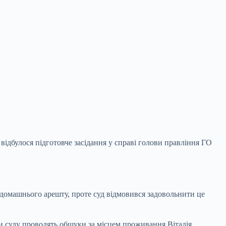
ідбулося підготовче засідання у справі голови правління ГО
 домашнього арешту, проте суд відмовився задовольнити це
и суду проводять обшуки за місцем проживання Віталія