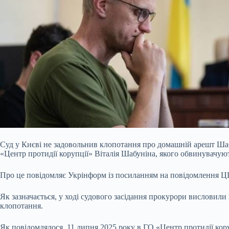
Суд у Києві не задовольнив клопотання про домашній арешт Шабу
«Центр протидії корупції» Віталія Шабуніна, якого обвинувачую
Про це повідомляє Укрінформ із посиланням на повідомлення Ц
Як зазначається, у ході судового засідання прокурори висловил
клопотання.
Як повідомлялося, 11 липня 2025 року в ГО «Центр протидії кор