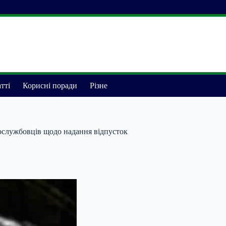
тті
Корисні поради
Різне
вослужбовців щодо надання відпусток