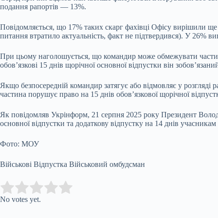
подання рапортів — 13%.
Повідомляється, що 17% таких скарг фахівці Офісу вирішили ще н
питання втратило актуальність, факт не підтвердився). У 26% ви
При цьому наголошується, що командир може обмежувати частину
обов’язкові 15 днів щорічної основної відпустки він зобов’язани
Якщо безпосередній командир затягує або відмовляє у розгляді 
частина порушує право на 15 днів обов’язкової щорічної відпус
Як повідомляв Укрінформ, 21 серпня 2025 року Президент Володи
основної відпустки та додаткову відпустку на 14 днів учасникам
Фото: МОУ
Військові Відпустка Військовий омбудсман
Submit Rating
Rate this item:
No votes yet.