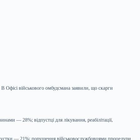
 В Офісі військового омбудсмана заявили, що скарги
инами — 28%; відпустці для лікування, реабілітації,
відпустки — 21%; порушення військовослужбовцями процедури