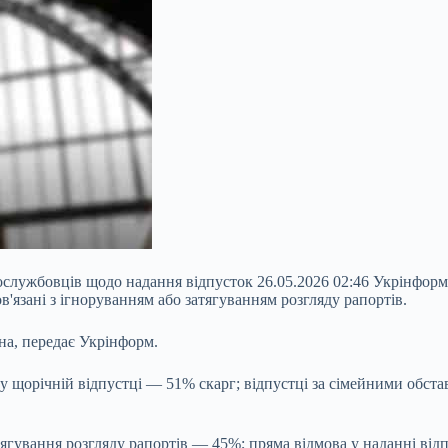
ослужбовців щодо надання відпусток 26.05.2026 02:46 Укрінформ
'язані з ігноруванням або затягуванням розгляду рапортів.
на, передає Укрінформ.
 щорічній відпустці — 51% скарг; відпустці за
сімейними обстав
атягування розгляду рапортів — 45%; пряма відмова у наданні 