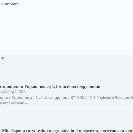
 I comment.
ни
и знищили в Україні понад 1,1 мільйона підручників
уха
Сер 7, 2026
ищили в Україні понад 1,1 мільйона підручників 07.08.2026 19:50 Укрінформ Через російс
 млн українських…
: Міноборони готує зміни щодо закупівлі продуктів, логістики та ко