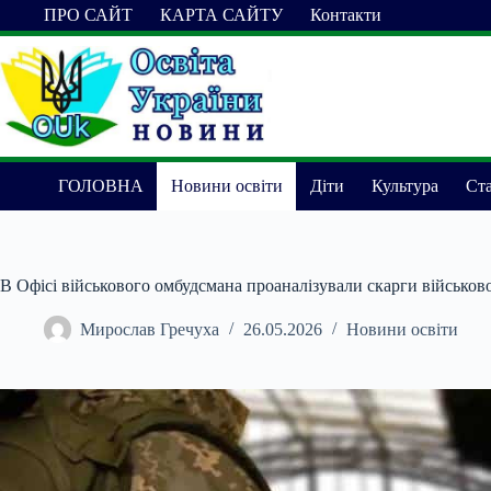
Перейти
ПРО САЙТ
КАРТА САЙТУ
Контакти
до
вмісту
ГОЛОВНА
Новини освіти
Діти
Культура
Ста
В Офісі військового омбудсмана проаналізували скарги військо
Мирослав Гречуха
26.05.2026
Новини освіти