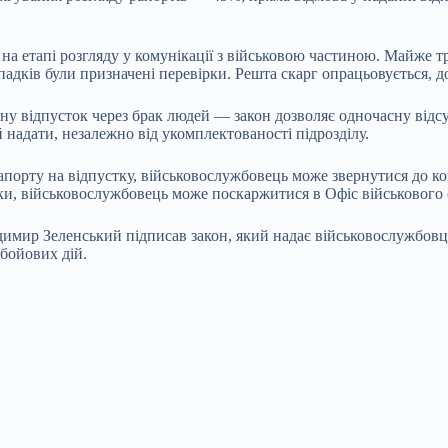
а етапі розгляду у комунікації з військовою частиною. Майже тр
падків були призначені перевірки. Решта скарг опрацьовується, д
 відпусток через брак людей — закон дозволяє одночасну відсут
й надати, незалежно від укомплектованості підрозділу.
рапорту на відпустку, військовослужбовець може звернутися до к
тки, військовослужбовець може поскаржитися в Офіс військового
мир Зеленський підписав закон, який надає військовослужбовцям
 бойових дій.