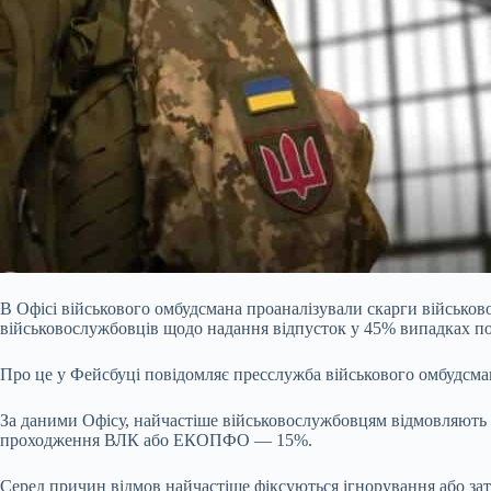
В Офісі військового омбудсмана проаналізували скарги військов
військовослужбовців щодо надання відпусток у 45% випадках пов
Про це у Фейсбуці повідомляє пресслужба військового омбудсма
За даними Офісу, найчастіше військовослужбовцям відмовляють у
проходження ВЛК або ЕКОПФО — 15%.
Серед причин відмов найчастіше фіксуються ігнорування або з