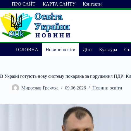
Перейти
ПРО САЙТ
КАРТА САЙТУ
Контакти
до
вмісту
ГОЛОВНА
Новини освіти
Діти
Культура
Ста
В Україні готують нову систему покарань за порушення ПДР: Кл
Мирослав Гречуха
09.06.2026
Новини освіти