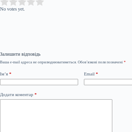
Submit Rating
Rate this item:
No votes yet.
Залишити відповідь
Ваша e-mail адреса не оприлюднюватиметься.
Обов’язкові поля позначені
*
Ім’я
*
Email
*
Додати коментар
*