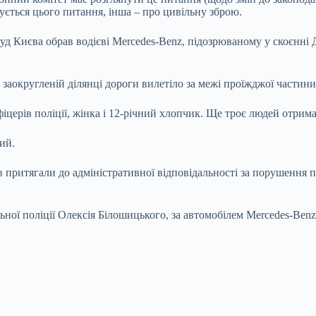
сується цього питання, інша – про цивільну зброю.
 Києва обрав водієві Mercedes-Benz, підозрюваному у скоєнні Д
 заокругленій ділянці дороги вилетіло за межі проїжджої частини
іцерів поліції, жінка і 12-річний хлопчик. Ще троє людей отрим
ий.
ів притягали до адміністративної відповідальності за порушення 
ої поліції Олексія Білошицького, за автомобілем Mercedes-Benz 
.