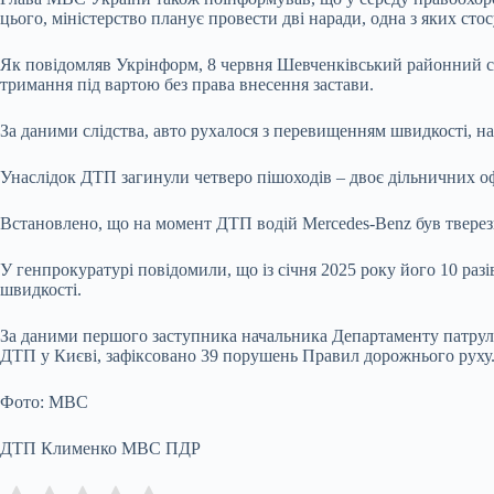
цього, міністерство планує провести дві наради, одна з яких сто
Як повідомляв Укрінформ, 8 червня Шевченківський районний суд
тримання під вартою без права внесення застави.
За даними слідства, авто рухалося з перевищенням швидкості, на
Унаслідок ДТП загинули четверо пішоходів – двоє дільничних оф
Встановлено, що на момент ДТП водій Mercedes-Benz був тверез
У генпрокуратурі повідомили, що із січня 2025 року його 10 раз
швидкості.
За даними першого заступника начальника Департаменту патрульн
ДТП у Києві, зафіксовано 39 порушень Правил дорожнього руху
Фото: МВС
ДТП Клименко МВС ПДР