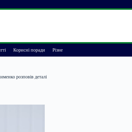
тті
Корисні поради
Різне
именко розповів деталі