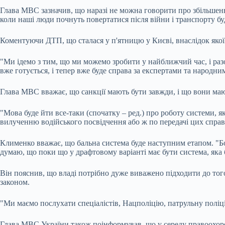
‎Глава МВС зазначив, що наразі не можна говорити про збільшення
коли наші люди почнуть повертатися після війни і транспорту буде
Коментуючи ДТП, що сталася у п'ятницю у Києві, внаслідок якої
‎"Ми ідемо з тим, що ми можемо зробити у найближчий час, і ра
вже готується, і тепер вже буде справа за експертами та народн
‎Глава МВС вважає, що санкції мають бути завжди, і що вони маю
‎"Мова буде йти все-таки (спочатку – ред.) про роботу системи, 
вилученню водійського посвідчення або ж по передачі цих справ т
Клименко вважає, що бальна система буде наступним етапом. ‎"Бо 
думаю, що поки що у драфтовому варіанті має бути система, яка 
‎Він пояснив, що владі потрібно дуже виважено підходити до тог
законом. ‎
"Ми маємо послухати спеціалістів, Нацполіцію, патрульну поліці
Глава МВС України також поінформував, що у середу правоохорон