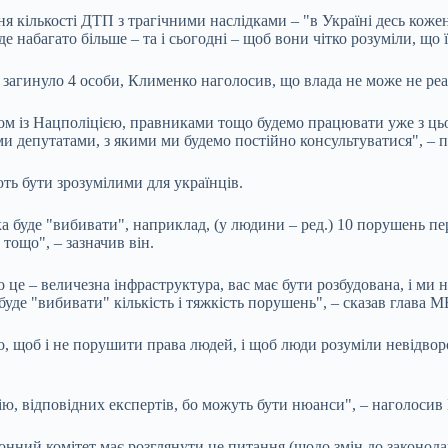
 кількості ДТП з трагічними наслідками – "в Україні десь кожен 
 набагато більше – та і сьогодні – щоб вони чітко розуміли, що їх
 загинуло 4 особи, Клименко наголосив, що влада не може не реа
зом із Нацполіцією, правниками тощо будемо працювати уже з ць
ими депутатами, з якими ми будемо постійно консультуватися", – 
ть бути зрозумілими для українців.
яка буде "вибивати", наприклад, (у людини – ред.) 10 порушень пе
ощо", – зазначив він. ‎
це – величезна інфраструктура, вас має бути розбудована, і ми н
буде "вибивати" кількість і тяжкість порушень", – сказав глава 
о, щоб і не порушити права людей, і щоб люди розуміли невідвор
ю, відповідних експертів, бо можуть бути нюанси", – наголосив 
ний комітет має розглянути це питання (щодо змін до законодав