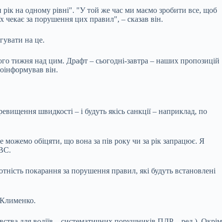
рік на одному рівні". ‎"У той же час ми маємо зробити все, щоб
 чекає за порушення цих правил", – сказав він. ‎
гувати на це.
ого тижня над цим. Драфт – сьогодні-завтра – наших пропозицій
поінформував він.
ревищення швидкості – і будуть якісь санкції – наприклад, по
е можемо обіцяти, що вона за пів року чи за рік запрацює. Я
МВС.
отність покарання за порушення правил, які будуть встановлені
Клименко. ‎
ства для водіїв – систематичних порушників ПДР – ред.). ‎Окрім