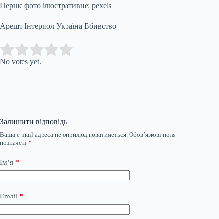
Перше фото ілюстративне: pexels
Арешт Інтерпол Україна Вбивство
Submit Rating
Rate this item:
No votes yet.
Залишити відповідь
Ваша e-mail адреса не оприлюднюватиметься.
Обов’язкові поля
позначені
*
Ім’я
*
Email
*