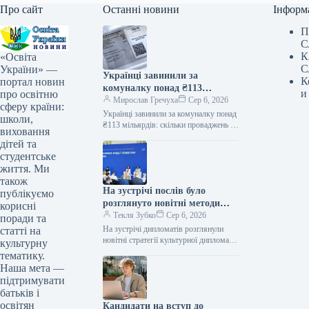
Про сайт
Останні новини
Інформ
П
С
К
«Освіта
С
України» —
Українці завинили за
К
портал новин
комуналку понад ₴113
и
про освітню
мільярдів: скільки
Мирослав Гречуха
Сер 6, 2026
сферу країни:
проваджень у реєстрі
Українці завинили за комуналку понад
школи,
боржників
₴113 мільярдів: скільки проваджень у
виховання
реєстрі боржників Ексклюзив
дітей та
06.08.2026 14:11 Укрінформ
студентське
Заборгованість українців за житлово-
життя. Ми
комунальні…
також
На зустрічі послів було
публікуємо
розглянуто новітні методи
корисні
культурної дипломатії
Текля Зубко
Сер 6, 2026
поради та
На зустрічі дипломатів розглянули
статті на
новітні стратегії культурної дипломатії
культурну
Фото 06.08.2026 14:52 Укрінформ
тематику.
Україна має намір активніше
Наша мета —
задіювати механізми “м’якої сили”…
підтримувати
батьків і
освітян
Кандидати на вступ до