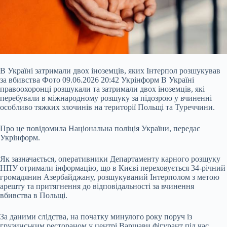
В Україні затримали двох іноземців, яких Інтерпол розшукував
за вбивства Фото 09.06.2026 20:42 Укрінформ В Україні
правоохоронці розшукали та затримали двох іноземців, які
перебували в міжнародному розшуку за підозрою у вчиненні
особливо тяжких злочинів на території Польщі та Туреччини.
Про це повідомила Національна поліція України, передає
Укрінформ.
Як зазначається, оперативники Департаменту карного розшуку
НПУ отримали інформацію, що в Києві переховується 34-річний
громадянин Азербайджану,
розшукуваний Інтерполом з метою
арешту та притягнення до відповідальності за вчинення
вбивства в Польщі.
За даними слідства, на початку минулого року поруч із
грузинським рестораном у центрі Варшави фігурант під час