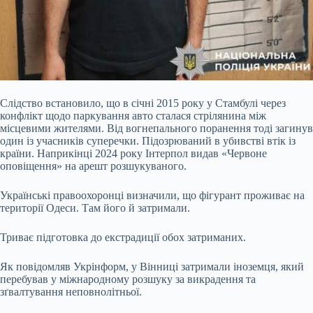
Слідство встановило, що в січні 2015 року у Стамбулі через
конфлікт щодо паркування авто сталася стрілянина між
місцевими жителями. Від вогнепального поранення тоді загинув
один із учасників суперечки. Підозрюваний в убивстві втік із
країни. Наприкінці 2024 року Інтерпол видав «Червоне
оповіщення» на арешт розшукуваного.
Українські правоохоронці визначили, що фігурант проживає на
території Одеси. Там його й затримали.
Триває підготовка до екстрадиції обох затриманих.
Як повідомляв Укрінформ, у Вінниці затримали іноземця, який
перебував у міжнародному розшуку за викрадення та
зґвалтування неповнолітньої.