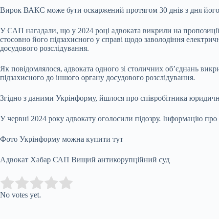
Вирок ВАКС може бути оскаржений протягом 30 днів з дня йог
У САП нагадали, що у 2024 році адвоката викрили на пропозиці
стосовно його підзахисного у справі щодо заволодіння електрич
досудового розслідування.
Як повідомлялося, адвоката одного зі столичних об’єднань вик
підзахисного до іншого органу досудового розслідування.
Згідно з даними Укрінформу, йшлося про співробітника юридичн
У червні 2024 року адвокату оголосили підозру. Інформацію про
Фото Укрінформу можна купити тут
Адвокат Хабар САП Вищий антикорупційний суд
Submit Rating
Rate this item:
No votes yet.