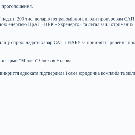
о проголошення.
ї надати 200 тис. доларів неправомірної вигоди прокурорам СА
ною енергією ПрАТ «НЕК «Укренерго» та легалізації отриманих в
рили у спробі надати хабар САП і НАБУ за прийняття рішення пр
ої фірми "Міллер" Олексія Носова.
 викриття адвоката підтвердила і сама юридична компанія та зві