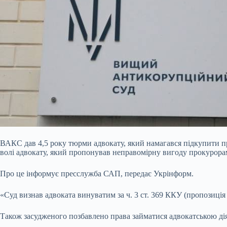
ВАКС дав 4,5 року тюрми адвокату, який намагався підкупити п
волі адвокату, який пропонував неправомірну вигоду прокурора
Про це інформує пресслужба САП, передає Укрінформ.
«Суд визнав адвоката винуватим за ч. 3 ст. 369 ККУ (пропозиція 
Також
засудженого позбавлено права займатися адвокатською дія