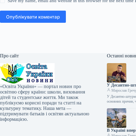
Save my name, email and website in this browser for the next time
Опублікувати коментар
Про сайт
Останні нови
У Десантно-шт
«Освіта України» — портал новин про
Мирослав Греч
освітню сферу країни: школи, виховання
У Десантно-штурмо
дітей та студентське життя. Ми також
основних причин, 
публікуємо корисні поради та статті на
культурну тематику. Наша мета —
підтримувати батьків і освітян актуальною
інформацією.
В Україні впер
Мирослав Греч