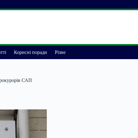
тті
Корисні поради
Різне
прокурорів САП