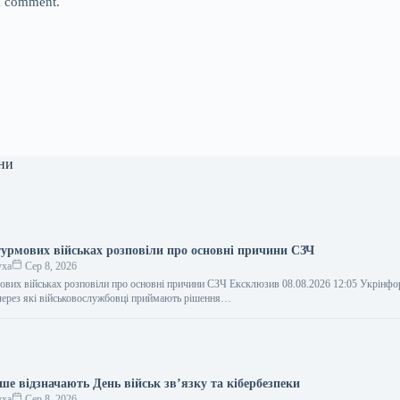
 I comment.
ни
урмових військах розповіли про основні причини СЗЧ
уха
Сер 8, 2026
вих військах розповіли про основні причини СЗЧ Ексклюзив 08.08.2026 12:05 Укрінф
через які військовослужбовці приймають рішення…
ше відзначають День військ зв’язку та кібербезпеки
уха
Сер 8, 2026