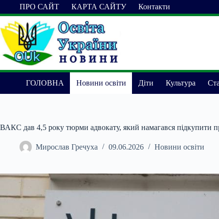
Перейти
ПРО САЙТ
КАРТА САЙТУ
Контакти
до
вмісту
ГОЛОВНА
Новини освіти
Діти
Культура
Ста
ВАКС дав 4,5 року тюрми адвокату, який намагався підкупити 
Мирослав Гречуха
09.06.2026
Новини освіти