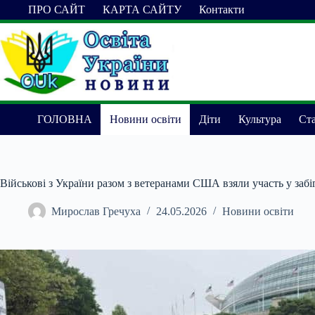
Перейти
ПРО САЙТ
КАРТА САЙТУ
Контакти
до
вмісту
ГОЛОВНА
Новини освіти
Діти
Культура
Ста
Військові з України разом з ветеранами США взяли участь у забі
Мирослав Гречуха
24.05.2026
Новини освіти