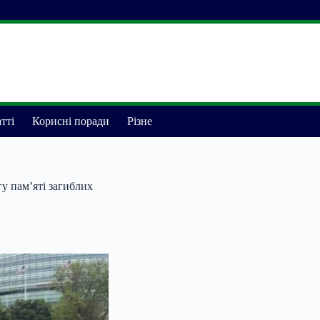
тті
Корисні поради
Різне
гу пам’яті загиблих