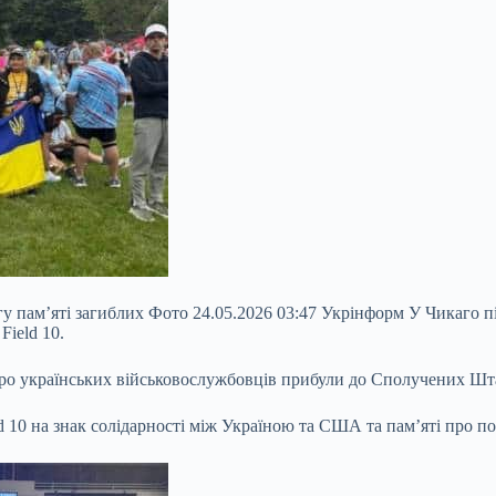
у пам’яті загиблих Фото 24.05.2026 03:47 Укрінформ У Чикаго під
Field 10.
еро українських військовослужбовців прибули до Сполучених Штат
eld 10 на знак солідарності між Україною та США та пам’яті про п