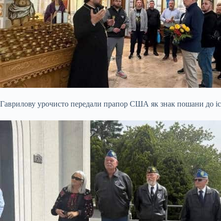
Гаврилову урочисто передали прапор США як знак пошани до істо