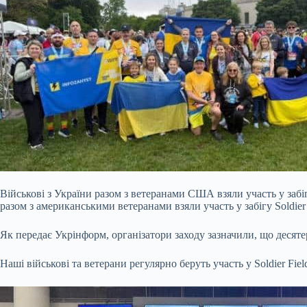
Військові з України разом з ветеранами США взяли участь у забіг
разом з американськими ветеранами взяли участь у забігу Soldier 
Як передає Укрінформ, організатори заходу зазначили, що десят
Наші військові та ветерани регулярно беруть участь у
Soldier Fi