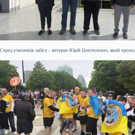
Серед учасників забігу – ветеран Юрій Цинтилевич, який проход