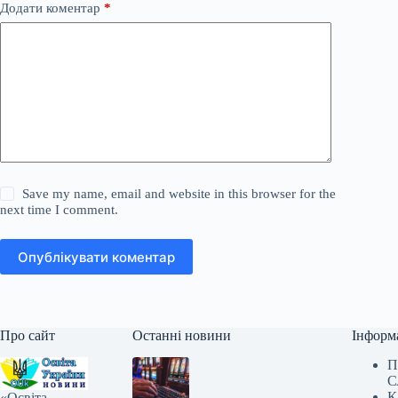
Додати коментар
*
Save my name, email and website in this browser for the
next time I comment.
Опублікувати коментар
Про сайт
Останні новини
Інформ
П
С
К
«Освіта