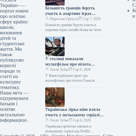
С
України» —
Більшість гравців беруть
К
портал новин
участь в азартних іграх
и
про освітню
онлайн більш як чотири роки
Мирослав Гречуха
Сер 7, 2026
сферу країни:
Більшість гравців беруть участь в
школи,
азартних іграх онлайн більш як чотири
виховання
роки Дослідження 07.08.2026 05:42
дітей та
Укрінформ Більшість учасників
студентське
дослідження ринку…
життя. Ми
також
У столиці показали
публікуємо
мультфільм про пілота
корисні
Олексія «Мунфіша» Меся
Текля Зубко
Сер 6, 2026
поради та
У Києві відбулася прем’єра
статті на
мультфільму про пілота Олексія
культурну
«Мунфіша» Меся Відео 06.08.2026
тематику.
20:51 Укрінформ В Музеї війни
Наша мета —
представили перший анімаційний…
підтримувати
батьків і
освітян
Українська зірка кіно взяла
актуальною
участь у польському серіалі
інформацією.
від Netflix
Текля Зубко
Сер 6, 2026
Українська артистка знялася в
польському серіалі від Netflix