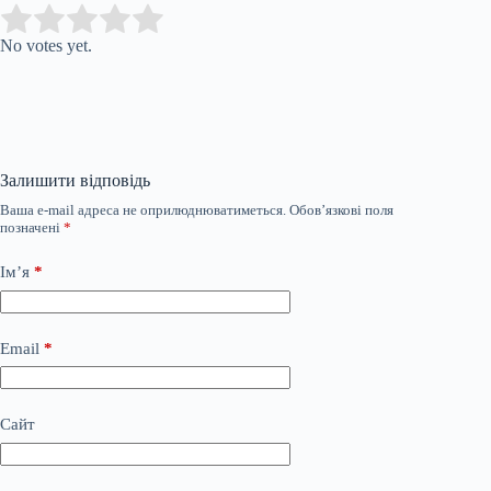
Submit Rating
Rate this item:
No votes yet.
Залишити відповідь
Ваша e-mail адреса не оприлюднюватиметься.
Обов’язкові поля
позначені
*
Ім’я
*
Email
*
Сайт