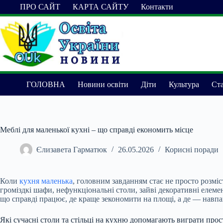
Перейти
ПРО САЙТ
КАРТА САЙТУ
Контакти
до
вмісту
ГОЛОВНА
Новини освіти
Діти
Культура
Ста
Меблі для маленької кухні – що справді економить місце
Єлизавета Гарматюк
26.05.2026
Корисні поради
Коли
кухня маленька
, головним завданням стає не просто розміс
громіздкі шафи, нефункціональні столи, зайві декоративні елеме
що справді працює, де краще зекономити на площі, а де — навп
Які сучасні столи та стільці на кухню допомагають виграти прос