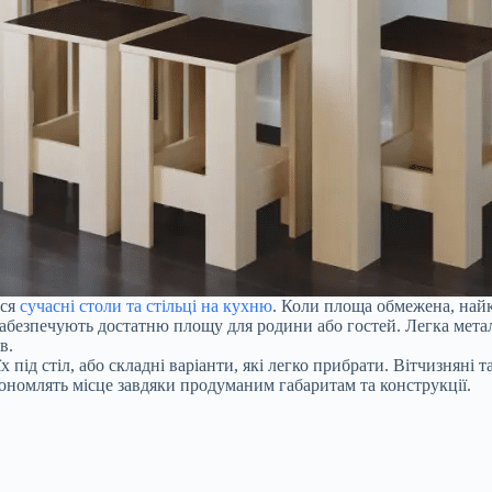
ься
сучасні столи та стільці на кухню
. Коли площа обмежена, найк
забезпечують достатню площу для родини або гостей. Легка метал
в.
х під стіл, або складні варіанти, які легко прибрати. Вітчизняні
економлять місце завдяки продуманим габаритам та конструкції.