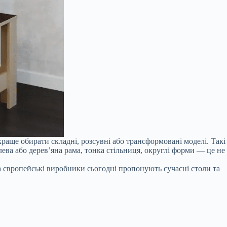
раще обирати складні, розсувні або трансформовані моделі. Такі
ева або дерев’яна рама, тонка стільниця, округлі форми — це не
 та європейські виробники сьогодні пропонують сучасні столи та