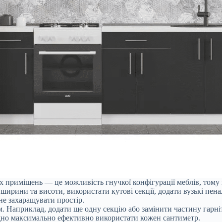
х приміщень — це можливість гнучкої конфігурації меблів, тому 
ширини та висоти, використати кутові секції, додати вузькі пен
 не захаращувати простір.
 Наприклад, додати ще одну секцію або замінити частину гарніту
дно максимально ефективно використати кожен сантиметр.