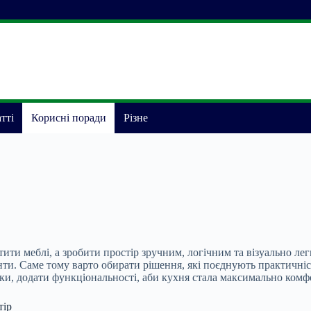
тті
Корисні поради
Різне
тити меблі, а зробити простір зручним, логічним та візуально л
нти. Саме тому варто обирати рішення, які поєднують практичніст
аки, додати функціональності, аби кухня стала максимально ко
тір