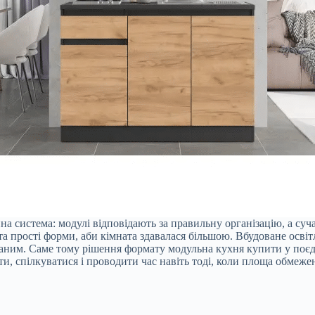
а система: модулі відповідають за правильну організацію, а суч
 та прості форми, аби кімната здавалася більшою. Вбудоване осві
аним. Саме тому рішення формату модульна кухня купити у поєдн
ти, спілкуватися і проводити час навіть тоді, коли площа обмеже