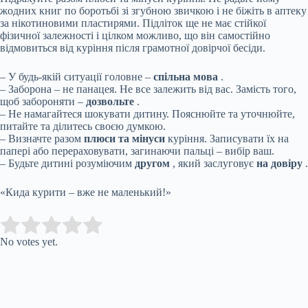
жодних книг по боротьбі зі згубною звичкою і не біжіть в аптеку
за нікотиновими пластирями. Підліток ще не має стійкої
фізичної залежності і цілком можливо, що він самостійно
відмовиться від куріння після грамотної довірчої бесіди.
– У будь-якій ситуації головне –
спільна мова
.
– Заборона – не панацея. Не все залежить від вас. Замість того,
щоб забороняти –
дозвольте
.
– Не намагайтеся шокувати дитину. Пояснюйте та уточнюйте,
питайте та ділитесь своєю думкою.
– Визначте разом
плюси та мінуси
куріння. Записувати їх на
папері або перераховувати, загинаючи пальці – вибір ваш.
– Будьте дитині розуміючим
другом
, який заслуговує
на довіру
.
«Кида курити – вже не маленький!»
Submit Rating
Rate this item:
No votes yet.