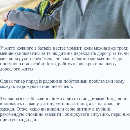
У житті кожного з батьків настає момент, коли можна вже трохи
менше хвилюватися за те, як дитина переходить дорогу, за те, чи
миє вона руки перед їжею і чи знає таблицю множення. Чадо
поступово стає особистістю, робить перші кроки на шляху
дорослого життя.
Однак тепер поряд із рядовими побутовими проблемами йому
можуть загрожувати нові небезпеки.
З'являється все більше знайомих, дехто стає друзями. Іноді вони
впливають на вашу дитину суто позитивно, але, на жаль, не
завжди. Отже, якщо ви
викрили свою дитину в курінні,
рекомендую спокійно зважити і обміркувати ситуацію, перш ніж
приступати до дій.