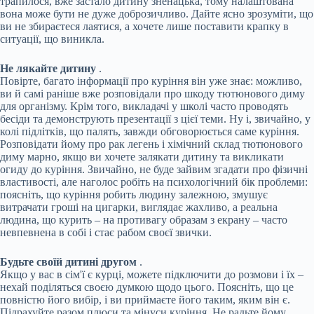
трапилося, вже застало дитину зненацька, тому налаштована
вона може бути не дуже доброзичливо. Дайте ясно зрозуміти, що
ви не збираєтеся лаятися, а хочете лише поставити крапку в
ситуації, що виникла.
Не лякайте дитину
.
Повірте, багато інформації про куріння він уже знає: можливо,
ви й самі раніше вже розповідали про шкоду тютюнового диму
для організму. Крім того, викладачі у школі часто проводять
бесіди та демонструють презентації з цієї теми. Ну і, звичайно, у
колі підлітків, що палять, завжди обговорюється саме куріння.
Розповідати йому про рак легень і хімічний склад тютюнового
диму марно, якщо ви хочете залякати дитину та викликати
огиду до куріння. Звичайно, не буде зайвим згадати про фізичні
властивості, але наголос робіть на психологічний бік проблеми:
поясніть, що куріння робить людину залежною, змушує
витрачати гроші на цигарки, виглядає жахливо, а реальна
людина, що курить – на противагу образам з екрану – часто
невпевнена в собі і стає рабом своєї звички.
Будьте своїй дитині другом
.
Якщо у вас в сім'ї є курці, можете підключити до розмови і їх –
нехай поділяться своєю думкою щодо цього. Поясніть, що це
повністю його вибір, і ви приймаєте його таким, яким він є.
Підрахуйте разом плюси та мінуси куріння. Не радьте йому