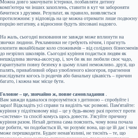
Можна довго закочувати істерики, позбавляти дитину
комп'ютера чи інших захоплень, ставити в кут чи забороняти
бачитися з друзями. Результат, як правило, виявляється
протилежним: у відповідь на це можна отримати лише подвоєну
порцію негативу, а відносини будуть зіпсовані надовго.
На жаль, сьогодні виховання не завжди може вплинути на
звички людини. Рекламники не гребують нічим, і прагнуть
охопити якнайбільше коло споживачів – від солідних бізнесменів
до незрілих школярів. Сьогодні куріння подається людям як
нешкідлива звичка-аксесуар, і, хоч би як ви любили своє чадо,
гарантувати повну безпеку в цьому плані неможливо. друзі, що
палять, привабливий образ улюбленого кіногероя, прагнення
наслідувати когось із родичів або банальну цікавість – причин
багато, і кожна має місце бути.
Головне – це, звичайно ж, повне самовладання
.
Вам завжди вдавалося порозумітися з дитиною – спробуйте і
зараз! Відкладіть усі справи та виділіть час розмові. Пам'ятайте:
куріння у підлітковому віці – це у будь-якому разі протест проти
«системи» та спосіб комусь щось довести. З'ясуйте причину
куріння разом. Нехай дитина сама пояснить, чому вона почала
це робити, чи подобається їй, чи розуміє вона, що це їй дає і чим
може перешкодити. Будьте ненав'язливі, не тисніть – те, що