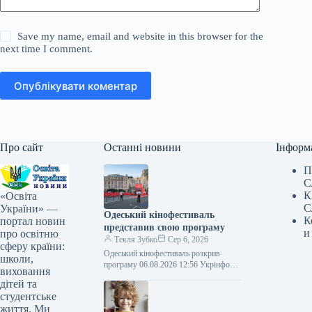
Save my name, email and website in this browser for the
next time I comment.
Опублікувати коментар
Про сайт
Останні новини
Інформ
П
С
К
«Освіта
С
України» —
Одеський кінофестиваль
К
портал новин
представив свою програму
и
про освітню
Текля Зубко
Сер 6, 2026
сферу країни:
Одеський кінофестиваль розкрив
школи,
програму 06.08.2026 12:56 Укрінформ
виховання
Організатори представили афішу XVII
дітей та
Одеського міжнародного
студентське
кінофестивалю (ОМКФ), що
життя. Ми
відбудеться у столиці з…