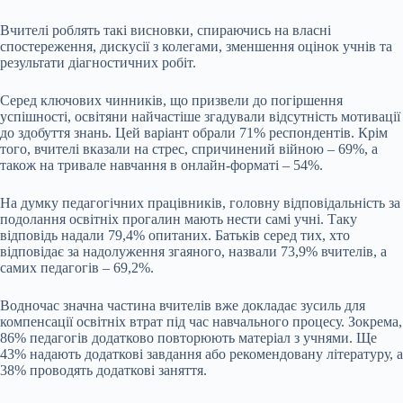
Вчителі роблять такі висновки, спираючись на власні
спостереження, дискусії з колегами, зменшення оцінок учнів та
результати діагностичних робіт.
Серед ключових чинників, що призвели до погіршення
успішності, освітяни найчастіше згадували відсутність мотивації
до здобуття знань. Цей варіант обрали 71% респондентів. Крім
того, вчителі вказали на стрес, спричинений війною – 69%, а
також на тривале навчання в онлайн-форматі – 54%.
На думку педагогічних працівників, головну відповідальність за
подолання освітніх прогалин мають нести самі учні. Таку
відповідь надали 79,4% опитаних. Батьків серед тих, хто
відповідає за надолуження згаяного, назвали 73,9% вчителів, а
самих педагогів – 69,2%.
Водночас значна частина вчителів вже докладає зусиль для
компенсації освітніх втрат під час навчального процесу. Зокрема,
86% педагогів додатково повторюють матеріал з учнями. Ще
43% надають додаткові завдання або рекомендовану літературу, а
38% проводять додаткові заняття.