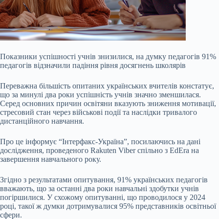
Показники успішності учнів знизилися, на думку педагогів 91%
педагогів відзначили падіння рівня досягнень школярів
Переважна більшість опитаних українських вчителів констатує,
що за минулі два роки успішність учнів значно зменшилася.
Серед основних причин освітяни вказують зниження мотивації,
стресовий стан через військові події та наслідки тривалого
дистанційного навчання.
Про це інформує “Інтерфакс-Україна”, посилаючись на дані
дослідження, проведеного Rakuten Viber спільно з EdEra на
завершення навчального року.
Згідно з результатами опитування, 91% українських педагогів
вважають, що за останні два роки навчальні здобутки учнів
погіршилися. У схожому опитуванні, що проводилося у 2024
році, такої ж думки дотримувалися 95% представників освітньої
сфери.