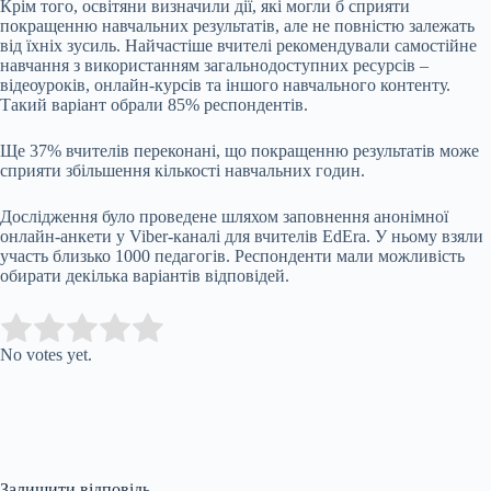
Крім того, освітяни визначили дії, які могли б сприяти
покращенню навчальних результатів, але не повністю залежать
від їхніх зусиль. Найчастіше вчителі рекомендували самостійне
навчання з використанням загальнодоступних ресурсів –
відеоуроків, онлайн-курсів та іншого навчального контенту.
Такий варіант обрали 85% респондентів.
Ще 37% вчителів переконані, що покращенню результатів може
сприяти збільшення кількості навчальних годин.
Дослідження було проведене шляхом заповнення анонімної
онлайн-анкети у Viber-каналі для вчителів EdEra. У ньому взяли
участь близько 1000 педагогів. Респонденти мали можливість
обирати декілька варіантів відповідей.
Submit Rating
Rate this item:
No votes yet.
Залишити відповідь