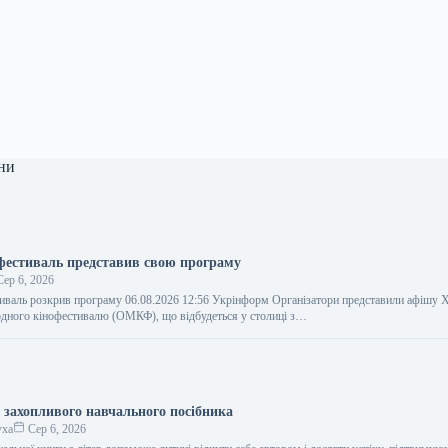
ни
фестиваль представив свою програму
ер 6, 2026
иваль розкрив програму 06.08.2026 12:56 Укрінформ Організатори представили афішу 
дного кінофестивалю (ОМКФ), що відбудеться у столиці з…
и захопливого навчального посібника
уха
Сер 6, 2026