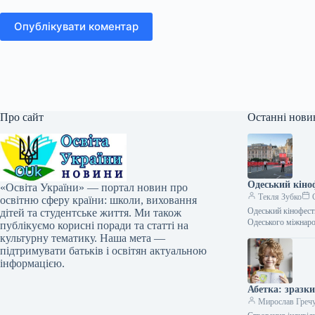
Опублікувати коментар
Про сайт
Останні нови
Одеський кіно
«Освіта України» — портал новин про
Текля Зубко
С
освітню сферу країни: школи, виховання
Одеський кінофест
дітей та студентське життя. Ми також
Одеського міжнаро
публікуємо корисні поради та статті на
культурну тематику. Наша мета —
підтримувати батьків і освітян актуальною
інформацією.
Абетка: зразк
Мирослав Греч