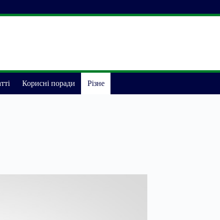
тті
Корисні поради
Різне