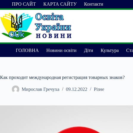
Перейти
ПРО САЙТ
КАРТА САЙТУ
Контакти
до
вмісту
ГОЛОВНА
Новини освіти
Діти
Культура
Ста
Как проходит международная регистрация товарных знаков?
Мирослав Гречуха
09.12.2022
Різне