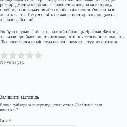
розпорядження щодо мого звільнення, але, на мою думку,
подібні розпорядження або спроби звільнення з’являються
досить часто. Тому я навіть не даю коментарів щодо цього», –
зазначив Лісовий.
Як було відомо раніше, народний обранець Ярослав Железняк
зазначав про ймовірність розгляду питання стосовно звільнення
Лісового з посади міністра освіти і науки наступного тижня.
Submit Rating
Rate this item:
No votes yet.
Залишити відповідь
Ваша e-mail адреса не оприлюднюватиметься.
Обов’язкові поля
позначені
*
Ім’я
*