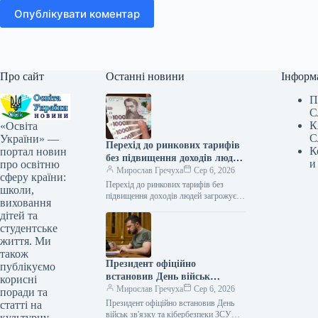
Опублікувати коментар
Про сайт
Останні новини
Інформ
П
С
К
«Освіта
С
України» —
Перехід до ринкових тарифів
К
портал новин
без підвищення доходів людей
и
про освітню
загрожує «комунальним
Мирослав Гречуха
Сер 6, 2026
сферу країни:
апокаліпсисом» – депутат
Перехід до ринкових тарифів без
школи,
підвищення доходів людей загрожує
виховання
«комунальним апокаліпсисом» –
дітей та
депутат Ексклюзив 06.08.2026 17:09
студентське
Укрінформ Поступовий перехід до…
життя. Ми
також
Президент офіційно
публікуємо
встановив День військ
корисні
зв’язку та кібербезпеки ЗСУ
Мирослав Гречуха
Сер 6, 2026
поради та
Президент офіційно встановив День
статті на
військ зв'язку та кібербезпеки ЗСУ
культурну