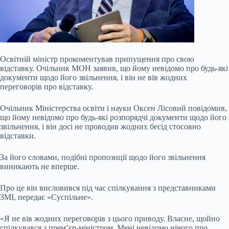
Освітній міністр прокоментував припущення про свою
відставку. Очільник МОН заявив, що йому невідомо про будь-які
документи щодо його звільнення, і він не вів жодних
переговорів про відставку.
Очільник Міністерства освіти і науки Оксен Лісовий повідомив,
що йому невідомо про будь-які розпорядчі документи щодо його
звільнення, і він досі не проводив жодних бесід стосовно
відставки.
За його словами, подібні пропозиції щодо його звільнення
виникають не вперше.
Про це він висловився під час
спілкування з представниками
ЗМІ, передає «Суспільне».
«Я не вів жодних переговорів з цього приводу. Власне, щойно
спілкувався з прем’єр-міністром. Мені невідомо нічого про