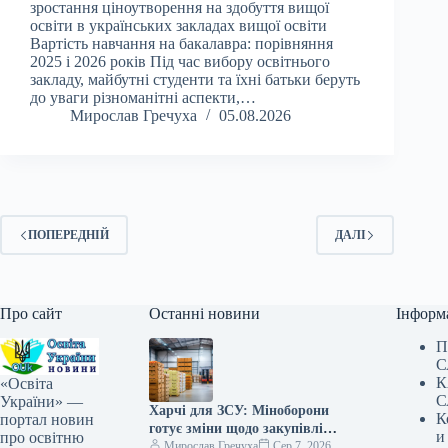
зростання ціноутворення на здобуття вищої
освіти в українських закладах вищої освіти
Вартість навчання на бакалавра: порівняння
2025 і 2026 років Під час вибору освітнього
закладу, майбутні студенти та їхні батьки беруть
до уваги різноманітні аспекти,…
Мирослав Гречуха
05.08.2026
ПОПЕРЕДНІЙ
ДАЛІ
Про сайт
Останні новини
Інформ
П
С
К
«Освіта
С
України» —
Харчі для ЗСУ: Міноборони
К
портал новин
готує зміни щодо закупівлі
и
про освітню
продуктів, логістики та
Мирослав Гречуха
Сер 7, 2026