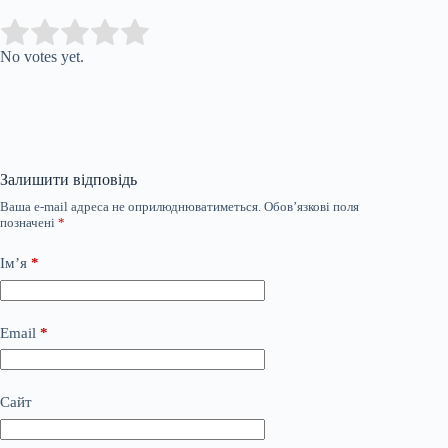
Submit Rating
Rate this item:
No votes yet.
Залишити відповідь
Ваша e-mail адреса не оприлюднюватиметься.
Обов’язкові поля
позначені
*
Ім’я
*
Email
*
Сайт