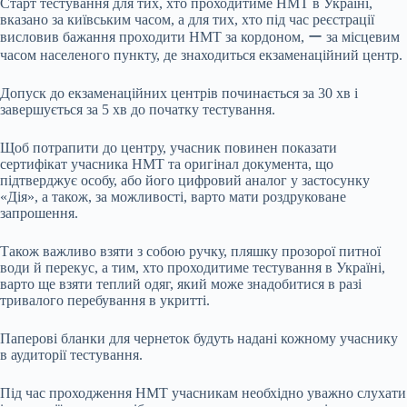
Старт тестування для тих, хто проходитиме НМТ в Україні,
вказано за київським часом, а для тих, хто під час реєстрації
висловив бажання проходити НМТ за кордоном, ー за місцевим
часом населеного пункту, де знаходиться екзаменаційний центр.
Допуск до екзаменаційних центрів починається за 30 хв і
завершується за 5 хв до початку тестування.
Щоб потрапити до центру, учасник повинен показати
сертифікат учасника НМТ та оригінал документа, що
підтверджує особу, або його цифровий аналог у застосунку
«Дія», а також, за можливості, варто мати роздруковане
запрошення.
Також важливо взяти з собою ручку, пляшку прозорої питної
води й перекус, а тим, хто проходитиме тестування в Україні,
варто ще взяти теплий одяг, який може знадобитися в разі
тривалого перебування в укритті.
Паперові бланки для чернеток будуть надані кожному учаснику
в аудиторії тестування.
Під час проходження НМТ учасникам необхідно уважно слухати