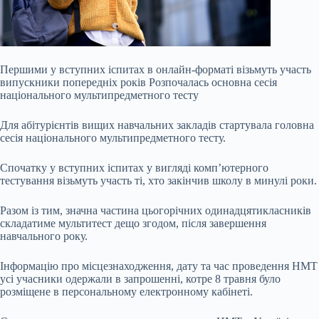
Першими у вступних іспитах в онлайн-форматі візьмуть участь
випускники попередніх років Розпочалась основна сесія
національного мультипредметного тесту
Для абітурієнтів вищих навчальних закладів стартувала головна
сесія національного мультипредметного тесту.
Спочатку у вступних іспитах у вигляді комп’ютерного
тестування візьмуть участь ті, хто закінчив школу в минулі роки.
Разом із тим, значна частина цьогорічних одинадцятикласників
складатиме мультитест дещо згодом, після завершення
навчального року.
Інформацію про місцезнаходження, дату та час проведення НМТ
усі учасники одержали в запрошенні, котре 8 травня було
розміщене в персональному електронному кабінеті.