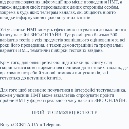
від розповсюдження інформації про місце проведення НМТ, а
також надання своїх персональних даних стороннім особам,
зокрема в будь-яких телеграм-каналах, які обіцяють нібито
швидке інформування щодо вступних іспитів.
Усі учасники НМТ можуть ефективно готуватися до важливого
іспиту на сайті ЗНО-ОНЛАЙН. Тут розміщено близько 500
варіантів тестів з усіх предметів зовнішнього оцінювання за всі
роки його проведення, а також демонстраційні та тренувальні
варіанти НМТ, тематичні підбірки тестових завдань.
Крім того, для більш ретельної підготовки до іспиту слід
скористатися коментарями-поясненнями до тестових завдань, де
враховано потреби й типові помилки випускників, які
готуються до вступних іспитів.
Для того щоб впевнено почуватися в інтерфейсі тестувальника,
кожен учасник НМТ може заздалегідь спробувати пройти
пробне НМТ у форматі реального часу на сайті ЗНО-ОНЛАЙН.
ПРОЙТИ СИМУЛЯЦІЮ ТЕСТУ
Вступ.ОСВІТА.UA в Telegram.