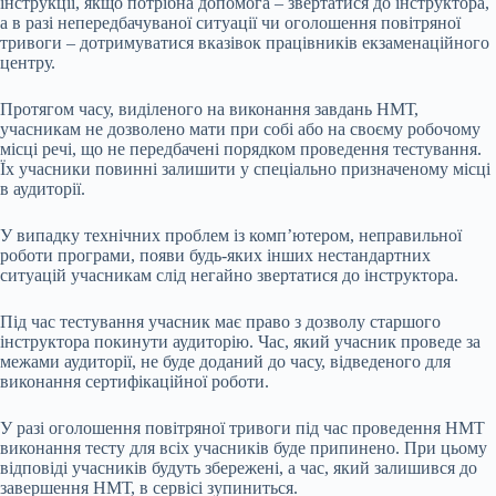
інструкції, якщо потрібна допомога ‒ звертатися до інструктора,
а в разі непередбачуваної ситуації чи оголошення повітряної
тривоги ‒ дотримуватися вказівок працівників екзаменаційного
центру.
Протягом часу, виділеного на виконання завдань НМТ,
учасникам не дозволено мати при собі або на своєму робочому
місці речі, що не передбачені порядком проведення тестування.
Їх учасники повинні залишити у спеціально призначеному місці
в аудиторії.
У випадку технічних проблем із комп’ютером, неправильної
роботи програми, появи будь-яких інших нестандартних
ситуацій учасникам слід негайно звертатися до інструктора.
Під час тестування учасник має право з дозволу старшого
інструктора покинути аудиторію. Час, який учасник проведе за
межами аудиторії, не буде доданий до часу, відведеного для
виконання сертифікаційної роботи.
У разі оголошення повітряної тривоги під час проведення НМТ
виконання тесту для всіх учасників буде припинено. При цьому
відповіді учасників будуть збережені, а час, який залишився до
завершення НМТ, в сервісі зупиниться.