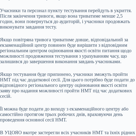
Учасники та персонал пункту тестування перейдуть в укриття.
Після закінчення тривоги, якщо вона триватиме менше 2,5
годин, вони повернуться до аудиторій, і учасники продовжать
виконувати завдання тесту.
Якщо повітряна тривога триватиме довше, відповідальний за
екзаменаційний центр повинен буде вирішити з відповідним
регіональним центром оцінювання якості освіти питання щодо
можливості продовження тестування з урахуванням часу, що
залишився до завершення виконання завдань учасниками.
Якщо тестування буде припинено, учасники зможуть пройти
НМТ під час додаткової сесії. Для цього потрібно буде подати до
відповідного регіонального центру оцінювання якості освіти
заяву про надання можливості пройти НМТ під час додаткових
сесій.
Її можна буде подати до виходу з екзаменаційного центру або
самостійно протягом трьох робочих днів, враховуючи день
проведення основної сесії НМТ.
В УЦОЯО вкотре застерегли всіх учасників НМТ та їхніх рідних