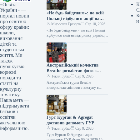
К
«Освіта
С
України» —
«Не будь байдужим»: по всій
К
портал новин
Польщі відбулися акції на
и
про освітню
підтримку українців
Мирослав Гречуха
Сер 10, 2026
сферу країни:
«Не будь байдужим»: по всій Польщі
школи,
відбулися акції на підтримку українців
виховання
09.08.2026 23:22 Укрінформ У 22
дітей та
містах Польщі під гаслом…
студентське
життя. Ми
також
Австралійський колектив
публікуємо
Breathe розмістив фото з
корисні
київського виступу на
Текля Зубко
Сер 9, 2026
поради та
обкладинці платівки
Австралійська група Breathe
статті на
використала світлини з виступу в
культурну
Києві для обкладинки платівки
тематику.
09.08.2026 16:40 Укрінформ
Наша мета —
Австралійський гурт Breathe зробив
підтримувати
обкладинкою…
батьків і
освітян
Гурт Курган & Agregat
актуальною
доставив допомогу ГУР
інформацією.
Текля Зубко
Сер 9, 2026
Гурт Курган & Agregat надав
підтримку ГУР Фото 09.08.2026 15:11