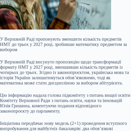
У Верховній Раді пропонують зменшити кількість предметів
НМТ до трьох у 2027 році, зробивши математику предметом за
вибором
У Верховній Раді висунуто пропозицію щодо трансформації
формату НМТ у 2027 році, зменшивши кількість предметів із
чотирьох до трьох. Згідно із законопроєктом, українська мова та
історія України залишатимуться обов’язковими, тоді як
математика може стати дисципліною за вибором абітурієнта.
Цю інформацію надала голова підкомітету з питань вищої освіти
Комітету Верховної Ради
з питань освіти, науки та інновацій
Юлія Гришина, коментуючи подання відповідного
законопроєкту до парламенту.
Ініціатива передбачає нову модель (2+1) проведення вступного
випробування для майбутніх бакалаврів: два обов’язкові