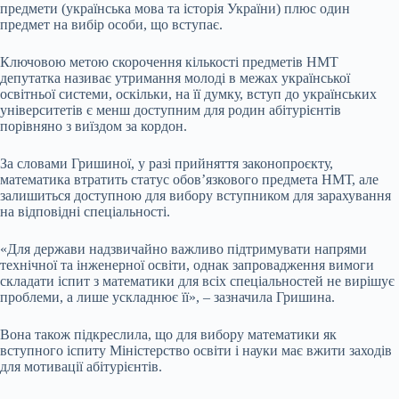
предмети (українська мова та історія України) плюс один
предмет на вибір особи, що вступає.
Ключовою метою скорочення кількості предметів НМТ
депутатка називає утримання молоді в межах української
освітньої системи, оскільки, на її думку, вступ до українських
університетів є менш доступним для родин абітурієнтів
порівняно з виїздом за кордон.
За словами Гришиної, у разі прийняття законопроєкту,
математика втратить статус обов’язкового предмета НМТ, але
залишиться доступною для вибору вступником для зарахування
на відповідні спеціальності.
«Для держави надзвичайно важливо підтримувати напрями
технічної та інженерної освіти, однак запровадження вимоги
складати іспит з математики для всіх спеціальностей не вирішує
проблеми, а лише ускладнює її», – зазначила Гришина.
Вона також підкреслила, що для вибору математики як
вступного іспиту Міністерство освіти і науки має вжити заходів
для мотивації абітурієнтів.