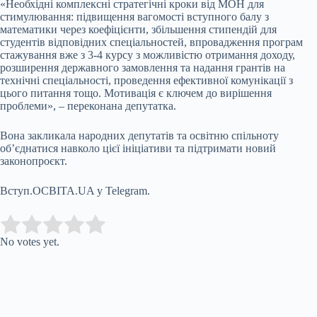
«Необхідні комплексні стратегічні кроки від МОН для
стимулювання: підвищення вагомості вступного балу з
математики через коефіцієнти, збільшення стипендій для
студентів відповідних спеціальностей, впровадження програм
стажування вже з 3-4 курсу з можливістю отримання доходу,
розширення державного замовлення та надання грантів на
технічні спеціальності, проведення ефективної комунікації з
цього питання тощо. Мотивація є ключем до вирішення
проблеми», – переконана депутатка.
Вона закликала народних депутатів та освітню спільноту
об’єднатися навколо цієї ініціативи та підтримати новий
законопроєкт.
Вступ.ОСВІТА.UA у Telegram.
Submit Rating
Rate this item:
No votes yet.