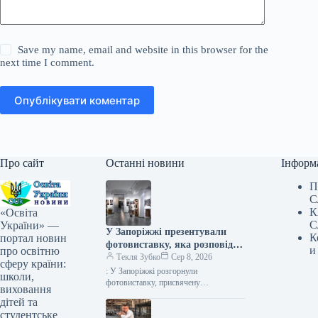
Save my name, email and website in this browser for the
next time I comment.
Опублікувати коментар
Про сайт
Останні новини
Інформ
П
С
К
«Освіта
С
України» —
У Запоріжжі презентували
К
портал новин
фотовиставку, яка розповідає
и
про освітню
про білоруський батальйон,
Текля Зубко
Сер 8, 2026
сферу країни:
що захищає Україну.
: У Запоріжжі розгорнули
школи,
фотовиставку, присвячену
виховання
білоруському формуванню, що
дітей та
обороняє Україну Фото 08.08.2026
студентське
17:40 Укрінформ У Запоріжжі