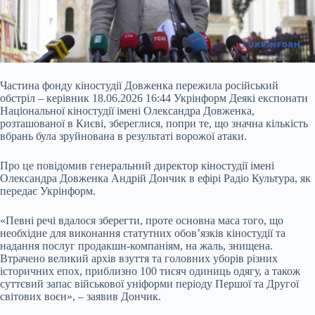
Частина фонду кіностудії Довженка пережила російський
обстріл – керівник 18.06.2026 16:44 Укрінформ Деякі експонати
Національної кіностудії імені Олександра Довженка,
розташованої в Києві, збереглися, попри те, що значна кількість
вбрань була зруйнована в результаті ворожої атаки.
Про це повідомив генеральний директор кіностудії імені
Олександра Довженка Андрій Дончик в ефірі Радіо Культура, як
передає Укрінформ.
«Певні речі вдалося зберегти, проте основна маса того, що
необхідне для
виконання статутних обов’язків кіностудії та
надання послуг продакшн-компаніям, на жаль, знищена.
Втрачено великий архів взуття та головних уборів різних
історичних епох, приблизно 100 тисяч одиниць одягу, а також
суттєвий запас військової уніформи періоду Першої та Другої
світових воєн», – заявив Дончик.