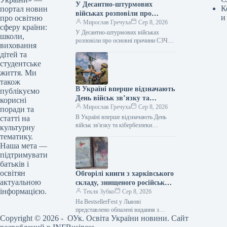
У Десантно-штурмових
К
портал новин
військах розповіли про
и
про освітню
основні причини СЗЧ
Мирослав Гречуха
Сер 8, 2026
сферу країни:
У Десантно-штурмових військах
школи,
розповіли про основні причини СЗЧ
виховання
Ексклюзив 08.08.2026 12:05
дітей та
Укрінформ Серед основних причин,
студентське
через які військовослужбовці
життя. Ми
приймають рішення…
також
В Україні вперше відзначають
публікуємо
День військ зв’язку та
корисні
кібербезпеки
Мирослав Гречуха
Сер 8, 2026
поради та
В Україні вперше відзначають День
статті на
військ зв'язку та кібербезпеки
культурну
08.08.2026 10:16 Укрінформ В Україні
тематику.
8 серпня вперше відзначають День
Наша мета —
військ…
підтримувати
батьків і
освітян
Обгорілі книги з харківського
актуальною
складу, знищеного російським
інформацією.
ударом, представили на
Текля Зубко
Сер 8, 2026
BestsellerFest у Львові.
На BestsellerFest у Львові
представлено обпалені видання з
Copyright © 2026 - ОУк. Освіта України новини. Сайт
харківського складу, зруйнованого
атакою РФ Фото 08.08.2026 08:54