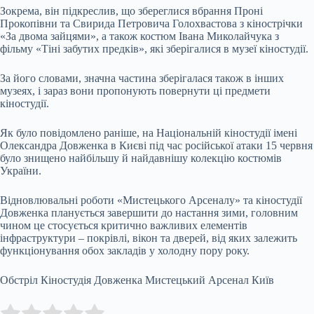
Зокрема, він підкреслив, що збереглися вбрання Проні
Прокопівни та Свирида Петровича Голохвастова з кінострічки
«За двома зайцями», а також костюм Івана Миколайчука з
фільму «Тіні забутих предків», які зберігалися в музеї кіностудії.
За його словами, значна частина зберігалася також в інших
музеях, і зараз вони пропонують повернути ці предмети
кіностудії.
Як було повідомлено раніше, на Національній кіностудії імені
Олександра Довженка в Києві під час російської атаки 15 червня
було знищено найбільшу й найдавнішу колекцію костюмів
України.
Відновлювальні роботи «Мистецького Арсеналу» та кіностудії
Довженка планується завершити до настання зими, головним
чином це стосується критично важливих елементів
інфраструктури – покрівлі, вікон та дверей, від яких залежить
функціонування обох закладів у холодну пору року.
Обстріл Кіностудія Довженка Мистецький Арсенал Київ
Submit Rating