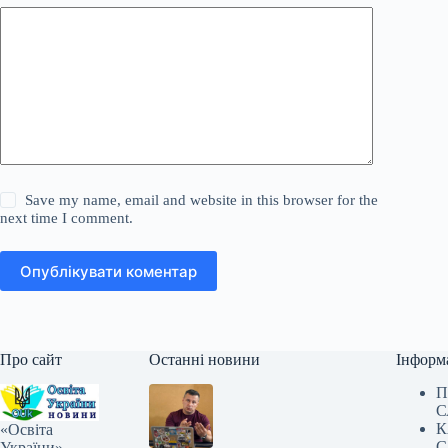
Save my name, email and website in this browser for the
next time I comment.
Опублікувати коментар
Про сайт
Останні новини
Інформ
П
С
К
«Освіта
С
України» —