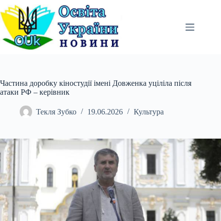
Перейти
до
вмісту
Частина доробку кіностудії імені Довженка уціліла після
атаки РФ – керівник
Текля Зубко
19.06.2026
Культура