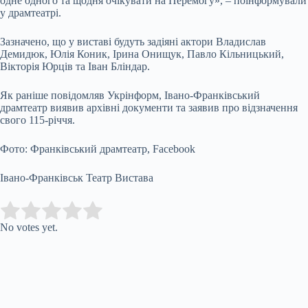
одне одного та щодня очікувати на Перемогу», – поінформували
у драмтеатрі.
Зазначено, що у виставі будуть задіяні актори Владислав
Демидюк, Юлія Коник, Ірина Онищук, Павло Кільницький,
Вікторія Юрців та Іван Бліндар.
Як раніше повідомляв Укрінформ, Івано-Франківський
драмтеатр виявив архівні документи та заявив про відзначення
свого 115-річчя.
Фото: Франківський драмтеатр, Facebook
Івано-Франківськ Театр Вистава
Submit Rating
Rate this item:
No votes yet.