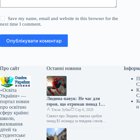
Save my name, email and website in this browser for the
next time I comment.
Опублікувати коментар
Про сайт
Останні новини
Інформ
П
С
К
«Освіта
С
України» —
Людина-павук: Не час для
К
портал новин
героя, що отримав понад 1
и
про освітню
мільярд доларів за тиждень,
Текля Зубко
Сер 6, 2026
сферу країни:
очолив список
Сиквел про Людину-павука здобув
школи,
найприбутковіших фільмів
понад $1 мільярд за тиждень і посів
виховання
перше місце серед найкасовіших
року.
дітей та
стрічок року 06.08.2026 10:28
студентське
Укрінформ…