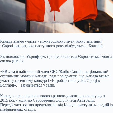
Канада візьме участь у міжнародному музичному змаганні
«Євробачення», яке наступного року відбудеться в Болгарії.
Як повідомляє Укрінформ, про це оголосила Європейська мовна
спілка (EBU).
«EBU та її найновіший член CBC/Radio-Canada, національний
суспільний мовник Канади, раді повідомити, що Канада візьме
участь у пісенному конкурсі «Євробачення» у 2027 році в
Болгарії», – зазначається у заяві.
Канада стала першою новою країною-учасницею конкурсу з
2015 року, коли до Євробачення долучилася Австралія.
Передбачається, що представник від Канади виступить в одній із
півфінальних стадій.