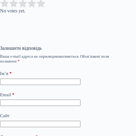
Submit Rating
Rate this item:
No votes yet.
Залишити відповідь
Ваша e-mail адреса не оприлюднюватиметься.
Обов’язкові поля
позначені
*
Ім’я
*
Email
*
Сайт