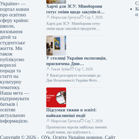
С
України» —
Харчі для ЗСУ: Міноборони
К
портал новин
готує зміни щодо закупівлі
и
про освітню
продуктів, логістики та
Мирослав Гречуха
Сер 7, 2026
сферу країни:
контролю якості
Харчі для ЗСУ: Міноборони готує
школи,
зміни щодо закупівлі продуктів,
виховання
логістики та контролю якості
дітей та
07.08.2026 19:00 Укрінформ
студентське
Міністерство оборони України та…
життя. Ми
також
У столиці України експозиція,
публікуємо
присвячена Дню
корисні
Незалежності
Текля Зубко
Сер 7, 2026
поради та
У Києві розгорнуто експозицію до
статті на
Дня Незалежності України Фото
культурну
07.08.2026 18:20 Укрінформ У
тематику.
Головній галереї Києва презентовано
Наша мета —
всеукраїнську виставку живопису…
підтримувати
батьків і
освітян
Підсумки тижня в освіті:
актуальною
найважливіші події
інформацією.
Мирослав Гречуха
Сер 7, 2026
Пропонуємо перелік найбільш значних
подій тижня, що відбулися в
Copyright © 2026 - ОУк. Освіта України новини. Сайт
українській освіті Підсумки тижня в