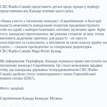
CBC/Radio-Canada представить деталі щодо процесу відбору
представника від Канади пізніше цього року.
«Наша участь у пісенному конкурсі «Євробачення» в Болгарії
надасть можливість канадським талантам продемонструвати
себе на одній з найпрестижніших світових музичних арен. Крім
того, канадські прихильники, які роками стежили за шоу, тепер
матимуть додаткову причину для радості – не просто
спостерігати та голосувати, а вболівати за свою власну країну на
сцені», – сказала президентка та генеральна директорка
CBC/Radio-Canada Марі-Філіп Бушар.
Як інформував Укрінформ, Канада отримала право виступати на
пісенному конкурсі Євробачення. Це стало можливим завдяки
тому, що канадська державна телерадіокомпанія CBC/Radio-
Canada здобула статус повноправного члена Європейської
мовної спілки (EBU).
Фото: unsplash
Євробачення Канада Конкурс Музика