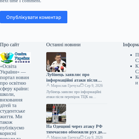
next time I comment.
Опублікувати коментар
Про сайт
Останні новини
Інформ
П
С
К
«Освіта
С
України» —
Лубінець заявляє про
К
портал новин
інформаційні атаки після
и
про освітню
перевірок ТЦК на Закарпатті
Мирослав Гречуха
Сер 9, 2026
сферу країни:
Лубінець заявляє про інформаційні
школи,
атаки після перевірок ТЦК на
виховання
Закарпатті 09.08.2026 13:37
дітей та
Укрінформ Уповноважений Верховної
студентське
Ради з прав людини Дмитро…
життя. Ми
також
На Одещині через атаку РФ
публікуємо
тимчасово обмежили рух до
корисні
пунктів пропуску на кордоні з
Мирослав Гречуха
Сер 9, 2026
поради та