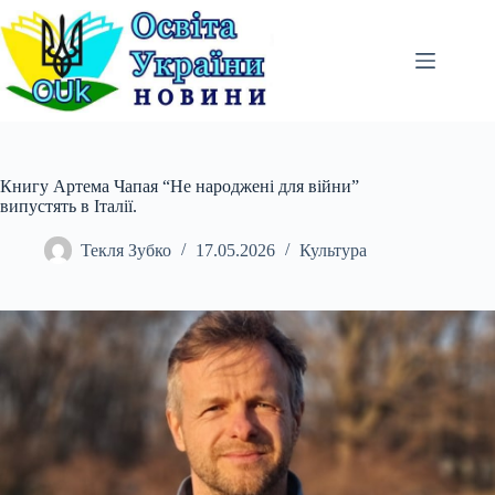
Перейти
до
вмісту
Книгу Артема Чапая “Не народжені для війни”
випустять в Італії.
Текля Зубко
17.05.2026
Культура