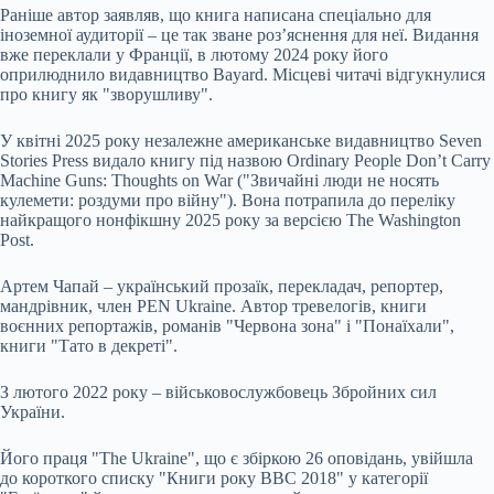
Раніше автор заявляв, що книга написана спеціально для
іноземної аудиторії – це так зване роз’яснення для неї. Видання
вже переклали у Франції, в лютому 2024 року його
оприлюднило видавництво Bayard. Місцеві читачі відгукнулися
про книгу як "зворушливу".
У квітні 2025 року незалежне американське видавництво Seven
Stories Press видало книгу під назвою Ordinary People Don’t Carry
Machine Guns: Thoughts on War ("Звичайні люди не носять
кулемети: роздуми про війну"). Вона потрапила до переліку
найкращого нонфікшну 2025 року за версією The Washington
Post.
Артем Чапай – український прозаїк, перекладач, репортер,
мандрівник, член PEN Ukraine. Автор тревелогів, книги
воєнних репортажів, романів "Червона зона" і "Понаїхали",
книги "Тато в декреті".
З лютого 2022 року – військовослужбовець Збройних сил
України.
Його праця "The Ukraine", що є збіркою 26 оповідань, увійшла
до короткого списку "Книги року ВВС 2018" у категорії