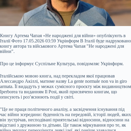
Книгу Артема Чапая «Не народжені для війни» опублікують в
Італії Фото 17.05.2026 03:59 Укрінформ В Італії буде надруковано
книгу автора та військового Артема Чапая "Не народжені для
війни".
Про це інформує Суспільне Культура, повідомляє Укрінформ.
Італійською мовою книга, над перекладом якої працював
Алессандро Акіллі, матиме назву La gente normale non va in giro
armata. Її видадуть у межах сумісного проєкту між видавництвом
Iperborea та виданням Il Post, який присвячено книгам, що
описують і роз’яснюють події у світі.
"Це не праця політичного аналізу, а засвідчення існування під
час війни зсередини: буденність на передовій, історії людей, яких
він зустрічав, несподівані приятельські відносини, відносини на
відстані з дружиною та дітьми. Це також міркування про те, як
війна змушує переоцінити деякі ідеї, які раніше здавалися