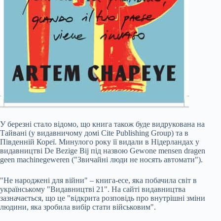
У березні стало відомо, що книга також буде видрукована на
Тайвані (у видавничому домі Cite Publishing Group) та в
Південній Кореї. Минулого року її видали в Нідерландах у
видавництві De Bezige Bij під назвою Gewone mensen dragen
geen machinegeweren ("Звичайні люди не носять автомати").
"Не народжені для війни" – книга-есе, яка побачила світ в
українському "Видавництві 21". На сайті видавництва
зазначається, що це "відкрита розповідь про внутрішні зміни
людини, яка зробила вибір стати військовим".