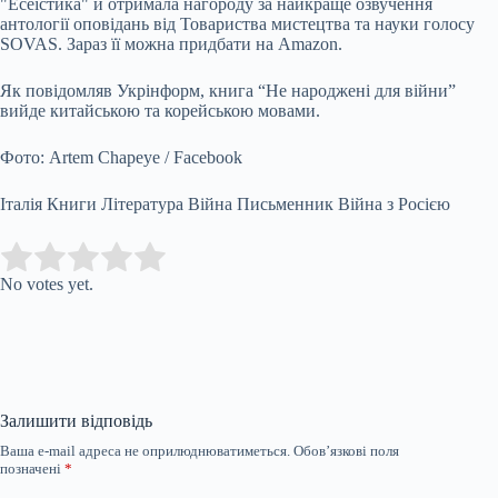
"Есеїстика" й отримала нагороду за найкраще озвучення
антології оповідань від Товариства мистецтва та науки голосу
SOVAS. Зараз її можна придбати на Amazon.
Як повідомляв Укрінформ, книга “Не народжені для війни”
вийде китайською та корейською мовами.
Фото: Artem Chapeye / Facebook
Італія Книги Література Війна Письменник Війна з Росією
Submit Rating
Rate this item:
No votes yet.
Залишити відповідь
Ваша e-mail адреса не оприлюднюватиметься.
Обов’язкові поля
позначені
*