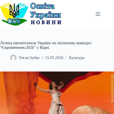
Перейти
до
вмісту
Лелека презентувала Україну на пісенному конкурсі
“Євробачення-2026” у Відні.
Текля Зубко
15.05.2026
Культура